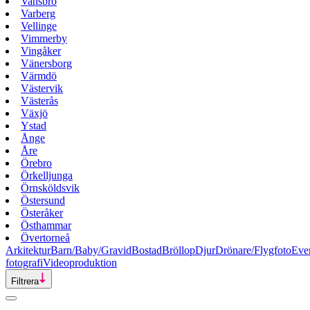
Vansbro
Varberg
Vellinge
Vimmerby
Vingåker
Vänersborg
Värmdö
Västervik
Västerås
Växjö
Ystad
Ånge
Åre
Örebro
Örkelljunga
Örnsköldsvik
Östersund
Österåker
Östhammar
Övertorneå
Arkitektur
Barn/Baby/Gravid
Bostad
Bröllop
Djur
Drönare/Flygfoto
Eve
fotografi
Videoproduktion
Filtrera