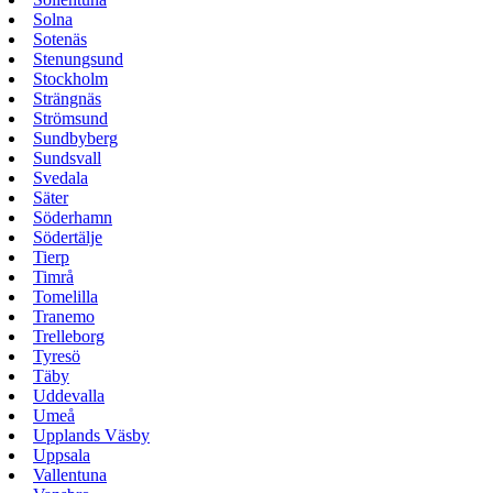
Solna
Sotenäs
Stenungsund
Stockholm
Strängnäs
Strömsund
Sundbyberg
Sundsvall
Svedala
Säter
Söderhamn
Södertälje
Tierp
Timrå
Tomelilla
Tranemo
Trelleborg
Tyresö
Täby
Uddevalla
Umeå
Upplands Väsby
Uppsala
Vallentuna