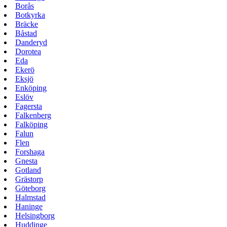
Borås
Botkyrka
Bräcke
Båstad
Danderyd
Dorotea
Eda
Ekerö
Eksjö
Enköping
Eslöv
Fagersta
Falkenberg
Falköping
Falun
Flen
Forshaga
Gnesta
Gotland
Grästorp
Göteborg
Halmstad
Haninge
Helsingborg
Huddinge