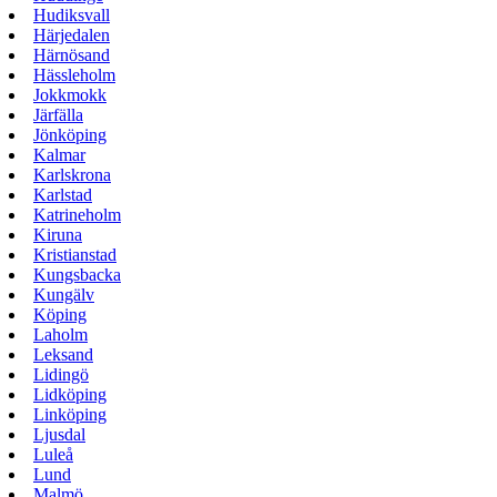
Hudiksvall
Härjedalen
Härnösand
Hässleholm
Jokkmokk
Järfälla
Jönköping
Kalmar
Karlskrona
Karlstad
Katrineholm
Kiruna
Kristianstad
Kungsbacka
Kungälv
Köping
Laholm
Leksand
Lidingö
Lidköping
Linköping
Ljusdal
Luleå
Lund
Malmö