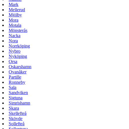
Mark
Mellerud
Mjölby
Mora
Motala
Mönsterås
Nacka
Nora
Norrköping
Nybro
Nyköping
Orsa
Oskarshamn
Ovanåker
Partille
Ronneby
Sala
Sandviken
Sigtuna
Simrishamn
Skara
Skellefteå
Skövde
Sollefteå
Sollentuna