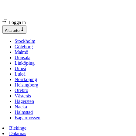
Logga in
Alla orter
Stockholm
Göteborg
Malmö
Uppsala
Linköping
Umeå
Luleå
Norrköping
Helsingborg
Örebro
Västerås
Hägersten
Nacka
Halmstad
Bagarmossen
Blekinge
Dalarnas