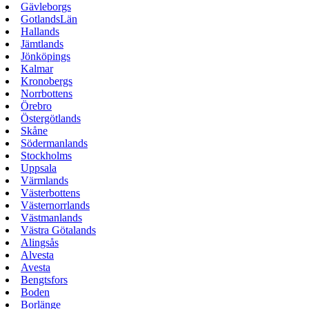
Gävleborgs
GotlandsLän
Hallands
Jämtlands
Jönköpings
Kalmar
Kronobergs
Norrbottens
Örebro
Östergötlands
Skåne
Södermanlands
Stockholms
Uppsala
Värmlands
Västerbottens
Västernorrlands
Västmanlands
Västra Götalands
Alingsås
Alvesta
Avesta
Bengtsfors
Boden
Borlänge