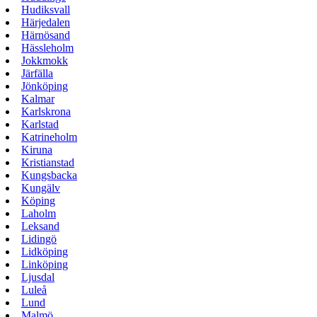
Hudiksvall
Härjedalen
Härnösand
Hässleholm
Jokkmokk
Järfälla
Jönköping
Kalmar
Karlskrona
Karlstad
Katrineholm
Kiruna
Kristianstad
Kungsbacka
Kungälv
Köping
Laholm
Leksand
Lidingö
Lidköping
Linköping
Ljusdal
Luleå
Lund
Malmö