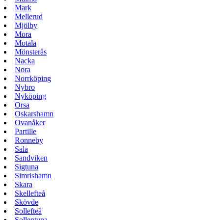
Mark
Mellerud
Mjölby
Mora
Motala
Mönsterås
Nacka
Nora
Norrköping
Nybro
Nyköping
Orsa
Oskarshamn
Ovanåker
Partille
Ronneby
Sala
Sandviken
Sigtuna
Simrishamn
Skara
Skellefteå
Skövde
Sollefteå
Sollentuna