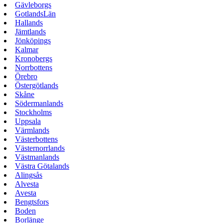
Gävleborgs
GotlandsLän
Hallands
Jämtlands
Jönköpings
Kalmar
Kronobergs
Norrbottens
Örebro
Östergötlands
Skåne
Södermanlands
Stockholms
Uppsala
Värmlands
Västerbottens
Västernorrlands
Västmanlands
Västra Götalands
Alingsås
Alvesta
Avesta
Bengtsfors
Boden
Borlänge