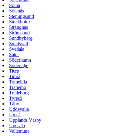
Solna
Sotenäs
Stenungsund
Stockholm
Strängnäs
Strömsund
Sundbyberg
Sundsvall
Svedala
Säter
Söderhamn
Södertälje
Tierp
Timrå
Tomelilla
Tranemo
Trelleborg
Tyresö
Täby
Uddevalla
Umeå
Upplands Väsby
Uppsala
Vallentuna