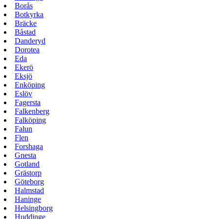
Borås
Botkyrka
Bräcke
Båstad
Danderyd
Dorotea
Eda
Ekerö
Eksjö
Enköping
Eslöv
Fagersta
Falkenberg
Falköping
Falun
Flen
Forshaga
Gnesta
Gotland
Grästorp
Göteborg
Halmstad
Haninge
Helsingborg
Huddinge