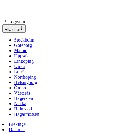
Logga in
Alla orter
Stockholm
Göteborg
Malmö
Uppsala
Linköping
Umeå
Luleå
Norrköping
Helsingborg
Örebro
Västerås
Hägersten
Nacka
Halmstad
Bagarmossen
Blekinge
Dalarnas