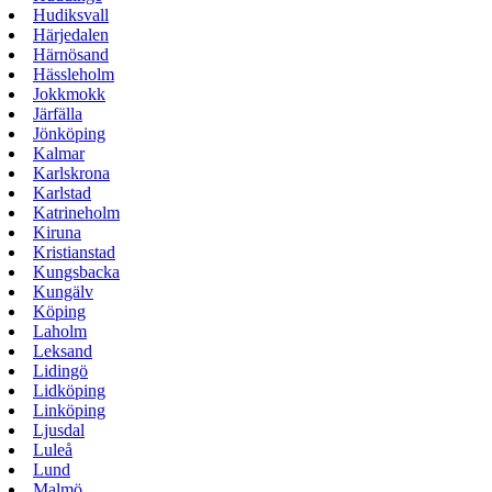
Hudiksvall
Härjedalen
Härnösand
Hässleholm
Jokkmokk
Järfälla
Jönköping
Kalmar
Karlskrona
Karlstad
Katrineholm
Kiruna
Kristianstad
Kungsbacka
Kungälv
Köping
Laholm
Leksand
Lidingö
Lidköping
Linköping
Ljusdal
Luleå
Lund
Malmö