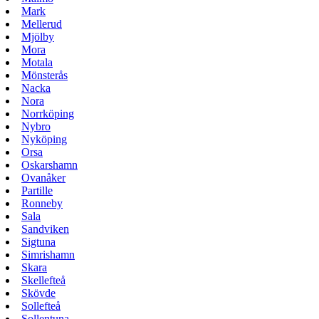
Mark
Mellerud
Mjölby
Mora
Motala
Mönsterås
Nacka
Nora
Norrköping
Nybro
Nyköping
Orsa
Oskarshamn
Ovanåker
Partille
Ronneby
Sala
Sandviken
Sigtuna
Simrishamn
Skara
Skellefteå
Skövde
Sollefteå
Sollentuna