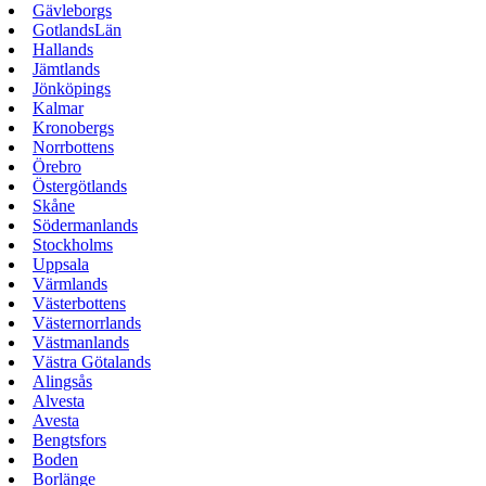
Gävleborgs
GotlandsLän
Hallands
Jämtlands
Jönköpings
Kalmar
Kronobergs
Norrbottens
Örebro
Östergötlands
Skåne
Södermanlands
Stockholms
Uppsala
Värmlands
Västerbottens
Västernorrlands
Västmanlands
Västra Götalands
Alingsås
Alvesta
Avesta
Bengtsfors
Boden
Borlänge