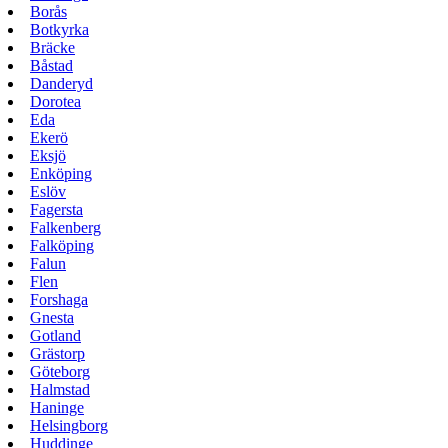
Borås
Botkyrka
Bräcke
Båstad
Danderyd
Dorotea
Eda
Ekerö
Eksjö
Enköping
Eslöv
Fagersta
Falkenberg
Falköping
Falun
Flen
Forshaga
Gnesta
Gotland
Grästorp
Göteborg
Halmstad
Haninge
Helsingborg
Huddinge