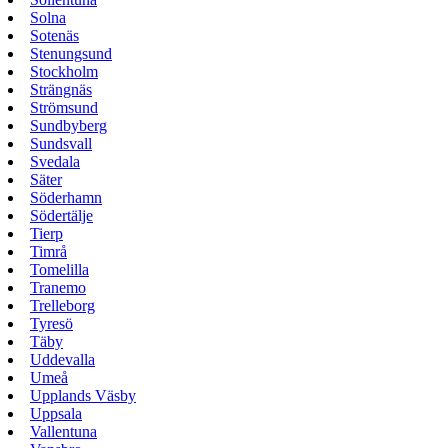
Solna
Sotenäs
Stenungsund
Stockholm
Strängnäs
Strömsund
Sundbyberg
Sundsvall
Svedala
Säter
Söderhamn
Södertälje
Tierp
Timrå
Tomelilla
Tranemo
Trelleborg
Tyresö
Täby
Uddevalla
Umeå
Upplands Väsby
Uppsala
Vallentuna