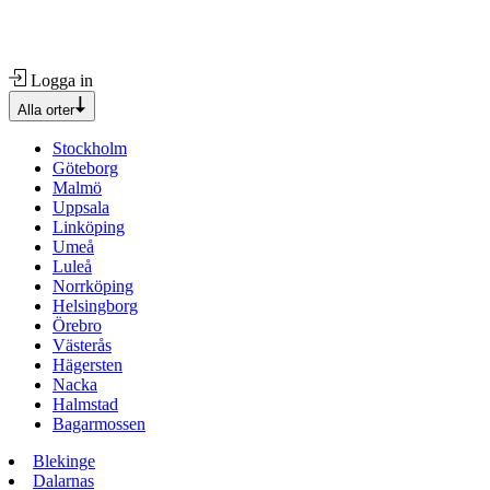
Logga in
Alla orter
Stockholm
Göteborg
Malmö
Uppsala
Linköping
Umeå
Luleå
Norrköping
Helsingborg
Örebro
Västerås
Hägersten
Nacka
Halmstad
Bagarmossen
Blekinge
Dalarnas