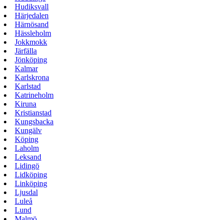
Hudiksvall
Härjedalen
Härnösand
Hässleholm
Jokkmokk
Järfälla
Jönköping
Kalmar
Karlskrona
Karlstad
Katrineholm
Kiruna
Kristianstad
Kungsbacka
Kungälv
Köping
Laholm
Leksand
Lidingö
Lidköping
Linköping
Ljusdal
Luleå
Lund
Malmö