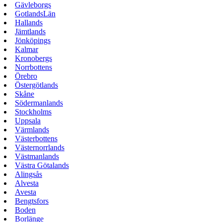
Gävleborgs
GotlandsLän
Hallands
Jämtlands
Jönköpings
Kalmar
Kronobergs
Norrbottens
Örebro
Östergötlands
Skåne
Södermanlands
Stockholms
Uppsala
Värmlands
Västerbottens
Västernorrlands
Västmanlands
Västra Götalands
Alingsås
Alvesta
Avesta
Bengtsfors
Boden
Borlänge