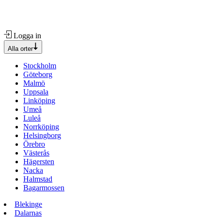
Logga in
Alla orter
Stockholm
Göteborg
Malmö
Uppsala
Linköping
Umeå
Luleå
Norrköping
Helsingborg
Örebro
Västerås
Hägersten
Nacka
Halmstad
Bagarmossen
Blekinge
Dalarnas