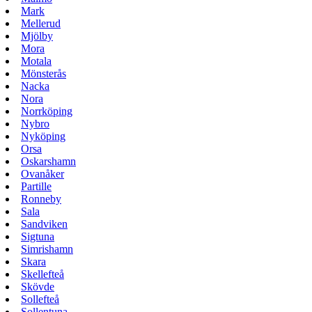
Mark
Mellerud
Mjölby
Mora
Motala
Mönsterås
Nacka
Nora
Norrköping
Nybro
Nyköping
Orsa
Oskarshamn
Ovanåker
Partille
Ronneby
Sala
Sandviken
Sigtuna
Simrishamn
Skara
Skellefteå
Skövde
Sollefteå
Sollentuna