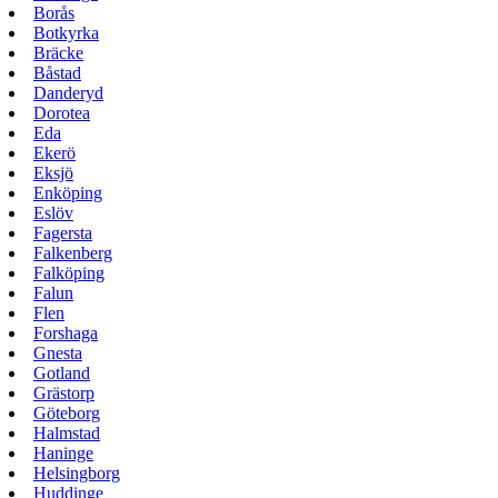
Borås
Botkyrka
Bräcke
Båstad
Danderyd
Dorotea
Eda
Ekerö
Eksjö
Enköping
Eslöv
Fagersta
Falkenberg
Falköping
Falun
Flen
Forshaga
Gnesta
Gotland
Grästorp
Göteborg
Halmstad
Haninge
Helsingborg
Huddinge