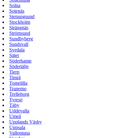
Solna
Sotenäs
Stenungsund
Stockholm
Strängnäs
Strömsund
Sundbyberg
Sundsvall
Svedala
Säter
Söderhamn
Södertälje
Tierp
Timrå
Tomelilla
Tranemo
Trelleborg
Tyresö
Täby
Uddevalla
Umeå
Upplands Väsby
Uppsala
Vallentuna