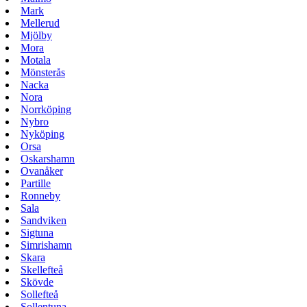
Mark
Mellerud
Mjölby
Mora
Motala
Mönsterås
Nacka
Nora
Norrköping
Nybro
Nyköping
Orsa
Oskarshamn
Ovanåker
Partille
Ronneby
Sala
Sandviken
Sigtuna
Simrishamn
Skara
Skellefteå
Skövde
Sollefteå
Sollentuna