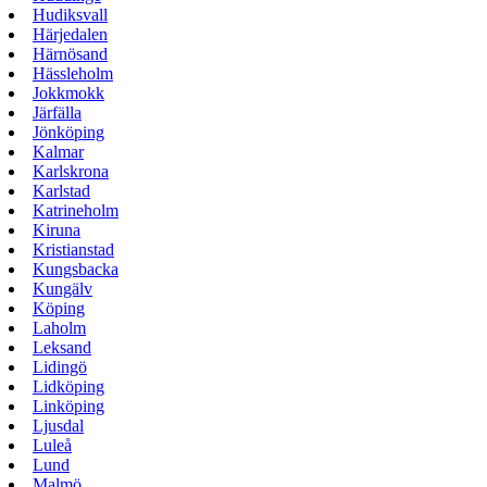
Hudiksvall
Härjedalen
Härnösand
Hässleholm
Jokkmokk
Järfälla
Jönköping
Kalmar
Karlskrona
Karlstad
Katrineholm
Kiruna
Kristianstad
Kungsbacka
Kungälv
Köping
Laholm
Leksand
Lidingö
Lidköping
Linköping
Ljusdal
Luleå
Lund
Malmö