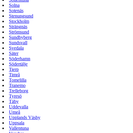
Solna
Sotenäs
Stenungsund
Stockholm
Strängnäs
Strömsund
Sundbyberg
Sundsvall
Svedala
Säter
Söderhamn
Södertälje
Tierp
Timrå
Tomelilla
Tranemo
Trelleborg
Tyresö
Täby
Uddevalla
Umeå
Upplands Väsby
Uppsala
Vallentuna