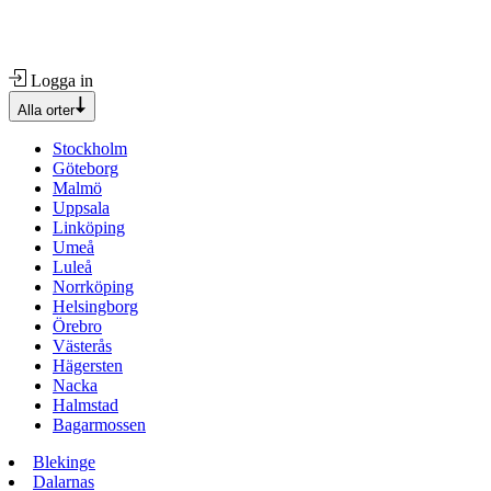
Logga in
Alla orter
Stockholm
Göteborg
Malmö
Uppsala
Linköping
Umeå
Luleå
Norrköping
Helsingborg
Örebro
Västerås
Hägersten
Nacka
Halmstad
Bagarmossen
Blekinge
Dalarnas