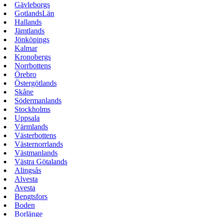
Gävleborgs
GotlandsLän
Hallands
Jämtlands
Jönköpings
Kalmar
Kronobergs
Norrbottens
Örebro
Östergötlands
Skåne
Södermanlands
Stockholms
Uppsala
Värmlands
Västerbottens
Västernorrlands
Västmanlands
Västra Götalands
Alingsås
Alvesta
Avesta
Bengtsfors
Boden
Borlänge