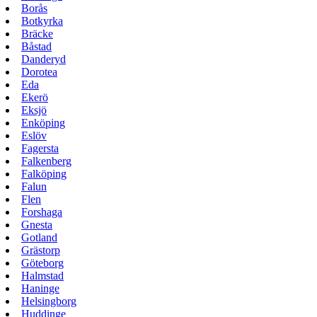
Borås
Botkyrka
Bräcke
Båstad
Danderyd
Dorotea
Eda
Ekerö
Eksjö
Enköping
Eslöv
Fagersta
Falkenberg
Falköping
Falun
Flen
Forshaga
Gnesta
Gotland
Grästorp
Göteborg
Halmstad
Haninge
Helsingborg
Huddinge