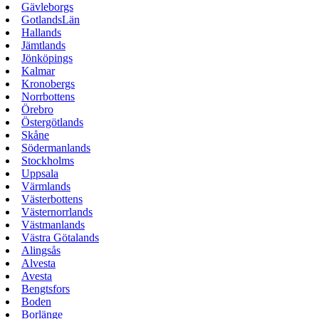
Gävleborgs
GotlandsLän
Hallands
Jämtlands
Jönköpings
Kalmar
Kronobergs
Norrbottens
Örebro
Östergötlands
Skåne
Södermanlands
Stockholms
Uppsala
Värmlands
Västerbottens
Västernorrlands
Västmanlands
Västra Götalands
Alingsås
Alvesta
Avesta
Bengtsfors
Boden
Borlänge