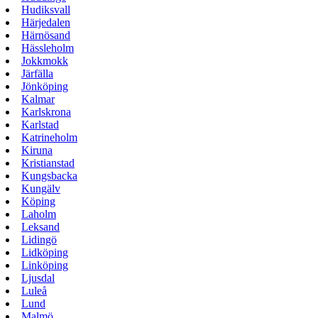
Hudiksvall
Härjedalen
Härnösand
Hässleholm
Jokkmokk
Järfälla
Jönköping
Kalmar
Karlskrona
Karlstad
Katrineholm
Kiruna
Kristianstad
Kungsbacka
Kungälv
Köping
Laholm
Leksand
Lidingö
Lidköping
Linköping
Ljusdal
Luleå
Lund
Malmö