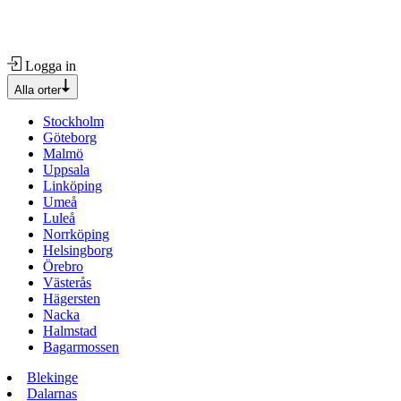
Logga in
Alla orter
Stockholm
Göteborg
Malmö
Uppsala
Linköping
Umeå
Luleå
Norrköping
Helsingborg
Örebro
Västerås
Hägersten
Nacka
Halmstad
Bagarmossen
Blekinge
Dalarnas