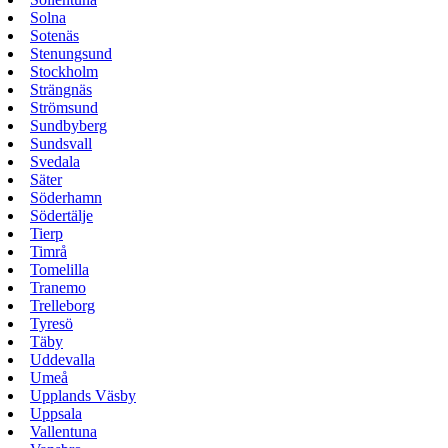
Solna
Sotenäs
Stenungsund
Stockholm
Strängnäs
Strömsund
Sundbyberg
Sundsvall
Svedala
Säter
Söderhamn
Södertälje
Tierp
Timrå
Tomelilla
Tranemo
Trelleborg
Tyresö
Täby
Uddevalla
Umeå
Upplands Väsby
Uppsala
Vallentuna