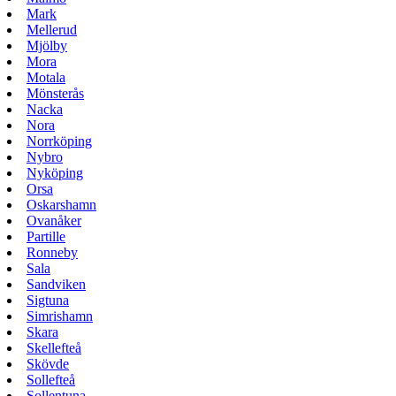
Mark
Mellerud
Mjölby
Mora
Motala
Mönsterås
Nacka
Nora
Norrköping
Nybro
Nyköping
Orsa
Oskarshamn
Ovanåker
Partille
Ronneby
Sala
Sandviken
Sigtuna
Simrishamn
Skara
Skellefteå
Skövde
Sollefteå
Sollentuna