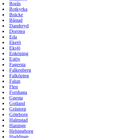
Borås
Botkyrka
Bräcke
Båstad
Danderyd
Dorotea
Eda
Ekerö
Eksjö
Enköping
Eslöv
Fagersta
Falkenberg
Falköping
Falun
Flen
Forshaga
Gnesta
Gotland
Grästorp
Göteborg
Halmstad
Haninge
Helsingborg
Huddinge