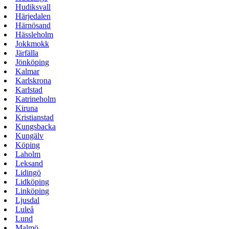
Hudiksvall
Härjedalen
Härnösand
Hässleholm
Jokkmokk
Järfälla
Jönköping
Kalmar
Karlskrona
Karlstad
Katrineholm
Kiruna
Kristianstad
Kungsbacka
Kungälv
Köping
Laholm
Leksand
Lidingö
Lidköping
Linköping
Ljusdal
Luleå
Lund
Malmö