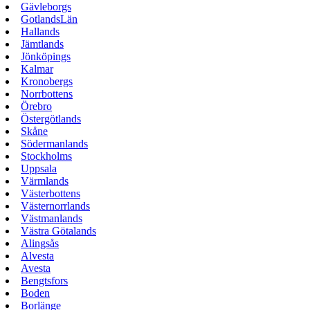
Gävleborgs
GotlandsLän
Hallands
Jämtlands
Jönköpings
Kalmar
Kronobergs
Norrbottens
Örebro
Östergötlands
Skåne
Södermanlands
Stockholms
Uppsala
Värmlands
Västerbottens
Västernorrlands
Västmanlands
Västra Götalands
Alingsås
Alvesta
Avesta
Bengtsfors
Boden
Borlänge