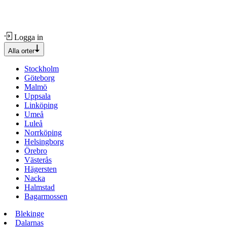
Logga in
Alla orter
Stockholm
Göteborg
Malmö
Uppsala
Linköping
Umeå
Luleå
Norrköping
Helsingborg
Örebro
Västerås
Hägersten
Nacka
Halmstad
Bagarmossen
Blekinge
Dalarnas