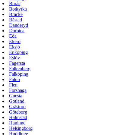
Borås
Botkyrka
Bräcke
Båstad
Danderyd
Dorotea
Eda
Ekerö
Eksjö
Enköping
Eslöv
Fagersta
Falkenberg
Falköping
Falun
Flen
Forshaga
Gnesta
Gotland
Grästorp
Göteborg
Halmstad
Haninge
Helsingborg
Huddinge