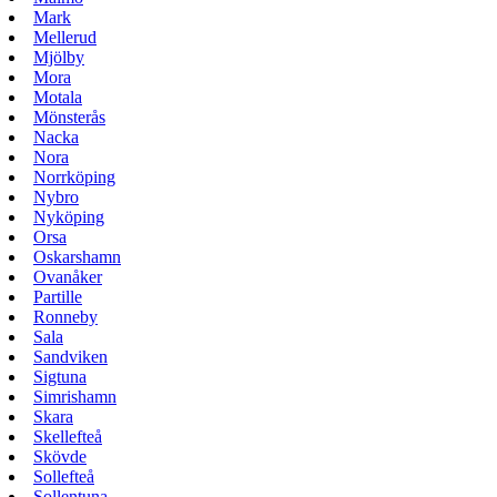
Mark
Mellerud
Mjölby
Mora
Motala
Mönsterås
Nacka
Nora
Norrköping
Nybro
Nyköping
Orsa
Oskarshamn
Ovanåker
Partille
Ronneby
Sala
Sandviken
Sigtuna
Simrishamn
Skara
Skellefteå
Skövde
Sollefteå
Sollentuna