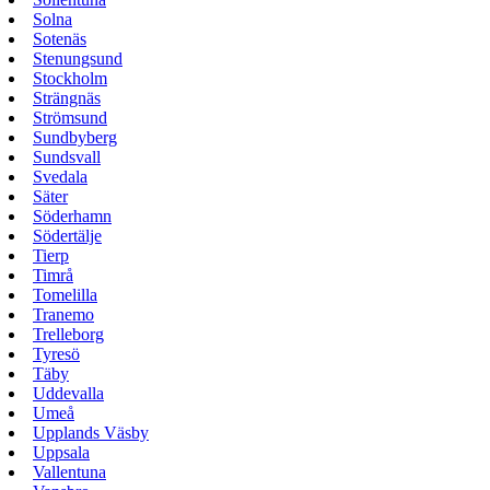
Solna
Sotenäs
Stenungsund
Stockholm
Strängnäs
Strömsund
Sundbyberg
Sundsvall
Svedala
Säter
Söderhamn
Södertälje
Tierp
Timrå
Tomelilla
Tranemo
Trelleborg
Tyresö
Täby
Uddevalla
Umeå
Upplands Väsby
Uppsala
Vallentuna