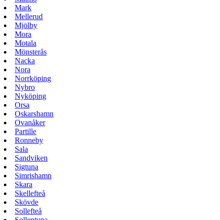
Mark
Mellerud
Mjölby
Mora
Motala
Mönsterås
Nacka
Nora
Norrköping
Nybro
Nyköping
Orsa
Oskarshamn
Ovanåker
Partille
Ronneby
Sala
Sandviken
Sigtuna
Simrishamn
Skara
Skellefteå
Skövde
Sollefteå
Sollentuna