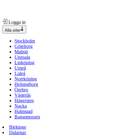
Logga in
Alla orter
Stockholm
Göteborg
Malmö
Uppsala
Linköping
Umeå
Luleå
Norrköping
Helsingborg
Örebro
Västerås
Hägersten
Nacka
Halmstad
Bagarmossen
Blekinge
Dalarnas