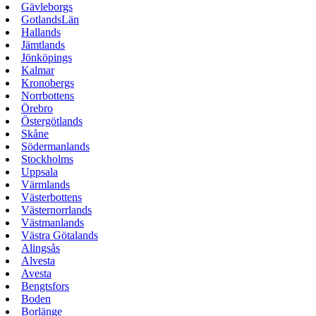
Gävleborgs
GotlandsLän
Hallands
Jämtlands
Jönköpings
Kalmar
Kronobergs
Norrbottens
Örebro
Östergötlands
Skåne
Södermanlands
Stockholms
Uppsala
Värmlands
Västerbottens
Västernorrlands
Västmanlands
Västra Götalands
Alingsås
Alvesta
Avesta
Bengtsfors
Boden
Borlänge