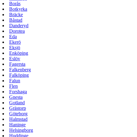
Borås
Botkyrka
Bräcke
Båstad
Danderyd
Dorotea
Eda
Ekerö
Eksjö
Enköping
Eslöv
Fagersta
Falkenberg
Falköping
Falun
Flen
Forshaga
Gnesta
Gotland
Grästorp
Göteborg
Halmstad
Haninge
Helsingborg
Huddinge