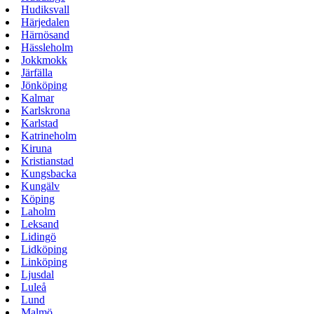
Hudiksvall
Härjedalen
Härnösand
Hässleholm
Jokkmokk
Järfälla
Jönköping
Kalmar
Karlskrona
Karlstad
Katrineholm
Kiruna
Kristianstad
Kungsbacka
Kungälv
Köping
Laholm
Leksand
Lidingö
Lidköping
Linköping
Ljusdal
Luleå
Lund
Malmö