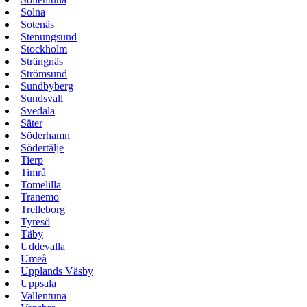
Solna
Sotenäs
Stenungsund
Stockholm
Strängnäs
Strömsund
Sundbyberg
Sundsvall
Svedala
Säter
Söderhamn
Södertälje
Tierp
Timrå
Tomelilla
Tranemo
Trelleborg
Tyresö
Täby
Uddevalla
Umeå
Upplands Väsby
Uppsala
Vallentuna