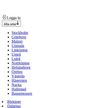
Logga in
Alla orter
Stockholm
Göteborg
Malmö
Uppsala
Linköping
Umeå
Luleå
Norrköping
Helsingborg
Örebro
Västerås
Hägersten
Nacka
Halmstad
Bagarmossen
Blekinge
Dalarnas