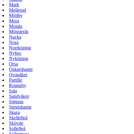
Mark
Mellerud
Mjölby
Mora
Motala
Mönsterås
Nacka
Nora
Norrköping
Nybro
Nyköping
Orsa
Oskarshamn
Ovanåker
Partille
Ronneby
Sala
Sandviken
Sigtuna
Simrishamn
Skara
Skellefteå
Skövde
Sollefteå
Sollentuna