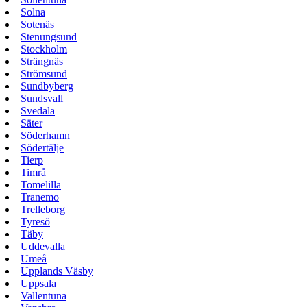
Solna
Sotenäs
Stenungsund
Stockholm
Strängnäs
Strömsund
Sundbyberg
Sundsvall
Svedala
Säter
Söderhamn
Södertälje
Tierp
Timrå
Tomelilla
Tranemo
Trelleborg
Tyresö
Täby
Uddevalla
Umeå
Upplands Väsby
Uppsala
Vallentuna