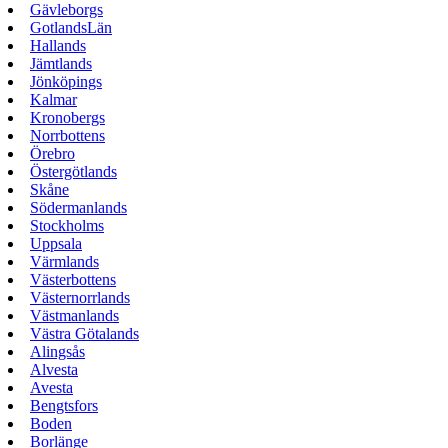
Gävleborgs
GotlandsLän
Hallands
Jämtlands
Jönköpings
Kalmar
Kronobergs
Norrbottens
Örebro
Östergötlands
Skåne
Södermanlands
Stockholms
Uppsala
Värmlands
Västerbottens
Västernorrlands
Västmanlands
Västra Götalands
Alingsås
Alvesta
Avesta
Bengtsfors
Boden
Borlänge