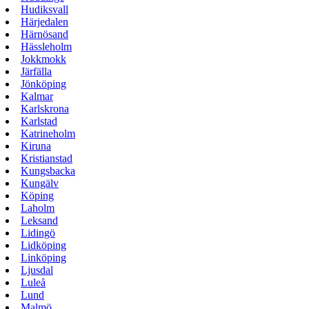
Hudiksvall
Härjedalen
Härnösand
Hässleholm
Jokkmokk
Järfälla
Jönköping
Kalmar
Karlskrona
Karlstad
Katrineholm
Kiruna
Kristianstad
Kungsbacka
Kungälv
Köping
Laholm
Leksand
Lidingö
Lidköping
Linköping
Ljusdal
Luleå
Lund
Malmö