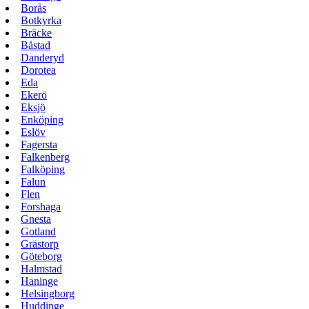
Borås
Botkyrka
Bräcke
Båstad
Danderyd
Dorotea
Eda
Ekerö
Eksjö
Enköping
Eslöv
Fagersta
Falkenberg
Falköping
Falun
Flen
Forshaga
Gnesta
Gotland
Grästorp
Göteborg
Halmstad
Haninge
Helsingborg
Huddinge