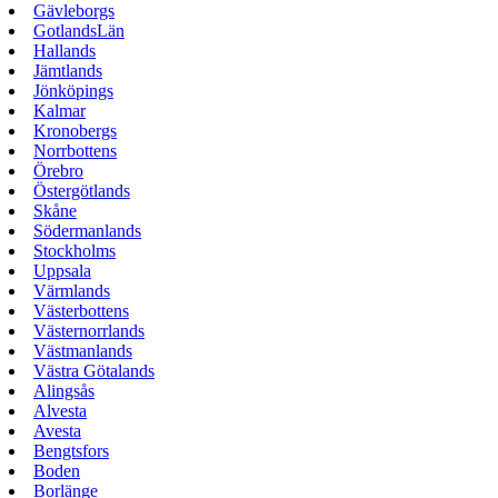
Gävleborgs
GotlandsLän
Hallands
Jämtlands
Jönköpings
Kalmar
Kronobergs
Norrbottens
Örebro
Östergötlands
Skåne
Södermanlands
Stockholms
Uppsala
Värmlands
Västerbottens
Västernorrlands
Västmanlands
Västra Götalands
Alingsås
Alvesta
Avesta
Bengtsfors
Boden
Borlänge