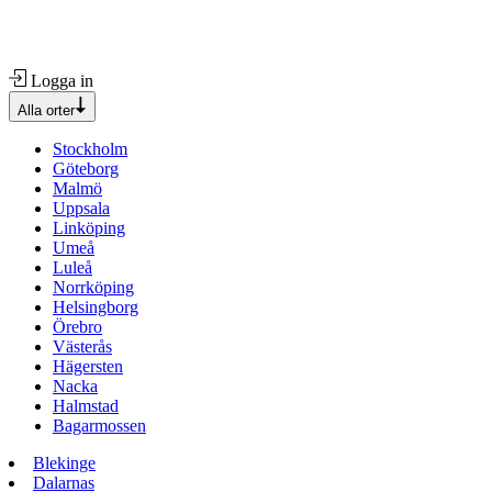
Logga in
Alla orter
Stockholm
Göteborg
Malmö
Uppsala
Linköping
Umeå
Luleå
Norrköping
Helsingborg
Örebro
Västerås
Hägersten
Nacka
Halmstad
Bagarmossen
Blekinge
Dalarnas