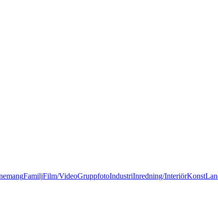
nemang
Familj
Film/Video
Gruppfoto
Industri
Inredning/Interiör
Konst
Lan