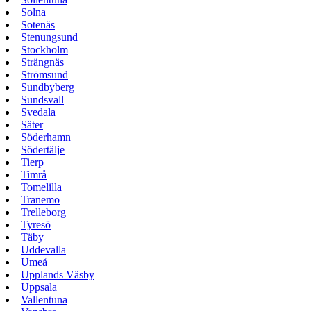
Solna
Sotenäs
Stenungsund
Stockholm
Strängnäs
Strömsund
Sundbyberg
Sundsvall
Svedala
Säter
Söderhamn
Södertälje
Tierp
Timrå
Tomelilla
Tranemo
Trelleborg
Tyresö
Täby
Uddevalla
Umeå
Upplands Väsby
Uppsala
Vallentuna