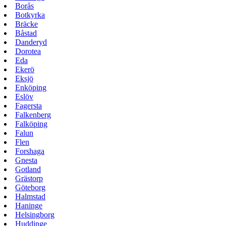
Borås
Botkyrka
Bräcke
Båstad
Danderyd
Dorotea
Eda
Ekerö
Eksjö
Enköping
Eslöv
Fagersta
Falkenberg
Falköping
Falun
Flen
Forshaga
Gnesta
Gotland
Grästorp
Göteborg
Halmstad
Haninge
Helsingborg
Huddinge