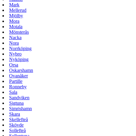
Mark
Mellerud
Mjölby
Mora
Motala
Mönsterås
Nacka
Nora
Norrköping
Nybro
Nyköping
Orsa
Oskarshamn
Ovanåker
Partille
Ronneby
Sala
Sandviken
Sigtuna
Simrishamn
Skara
Skellefteå
Skövde
Sollefteå
Sollentuna