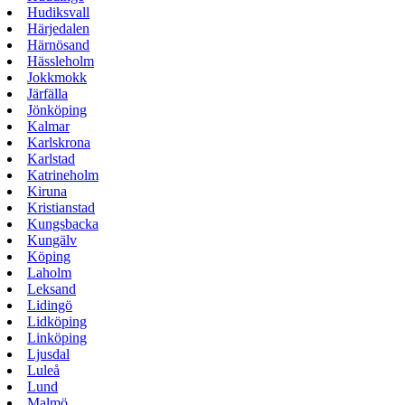
Hudiksvall
Härjedalen
Härnösand
Hässleholm
Jokkmokk
Järfälla
Jönköping
Kalmar
Karlskrona
Karlstad
Katrineholm
Kiruna
Kristianstad
Kungsbacka
Kungälv
Köping
Laholm
Leksand
Lidingö
Lidköping
Linköping
Ljusdal
Luleå
Lund
Malmö