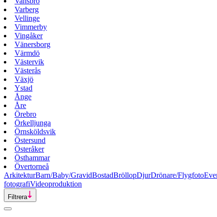
Vansbro
Varberg
Vellinge
Vimmerby
Vingåker
Vänersborg
Värmdö
Västervik
Västerås
Växjö
Ystad
Ånge
Åre
Örebro
Örkelljunga
Örnsköldsvik
Östersund
Österåker
Östhammar
Övertorneå
Arkitektur
Barn/Baby/Gravid
Bostad
Bröllop
Djur
Drönare/Flygfoto
Eve
fotografi
Videoproduktion
Filtrera