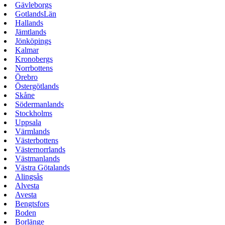
Gävleborgs
GotlandsLän
Hallands
Jämtlands
Jönköpings
Kalmar
Kronobergs
Norrbottens
Örebro
Östergötlands
Skåne
Södermanlands
Stockholms
Uppsala
Värmlands
Västerbottens
Västernorrlands
Västmanlands
Västra Götalands
Alingsås
Alvesta
Avesta
Bengtsfors
Boden
Borlänge