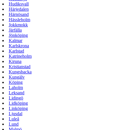
Hudiksvall
Härjedalen
Härnösand
Hässleholm
Jokkmokk
Järfälla
Jönköping
Kalmar
Karlskrona
Karlstad
Katrineholm
Kiruna
Kristianstad
Kungsbacka
Kungälv
Köping
Laholm
Leksand
Lidingö
Lidköping
Linköping
Ljusdal
Luleå
Lund
Malmö