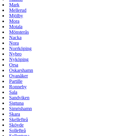
Mark
Mellerud
Mjölby
Mora
Motala
Mönsterås
Nacka
Nora
Norrköping
Nybro
Nyköping
Orsa
Oskarshamn
Ovanåker
Partille
Ronneby
Sala
Sandviken
Sigtuna
Simrishamn
Skara
Skellefteå
Skövde
Sollefteå
Sollentuna