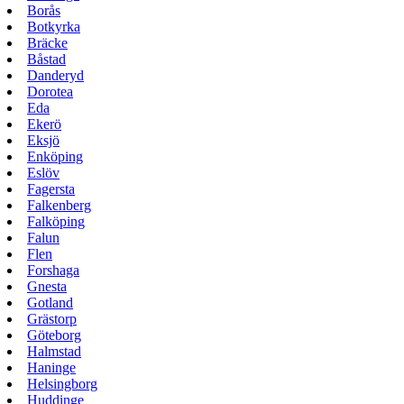
Borås
Botkyrka
Bräcke
Båstad
Danderyd
Dorotea
Eda
Ekerö
Eksjö
Enköping
Eslöv
Fagersta
Falkenberg
Falköping
Falun
Flen
Forshaga
Gnesta
Gotland
Grästorp
Göteborg
Halmstad
Haninge
Helsingborg
Huddinge