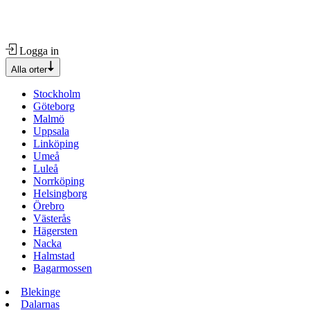
Logga in
Alla orter
Stockholm
Göteborg
Malmö
Uppsala
Linköping
Umeå
Luleå
Norrköping
Helsingborg
Örebro
Västerås
Hägersten
Nacka
Halmstad
Bagarmossen
Blekinge
Dalarnas