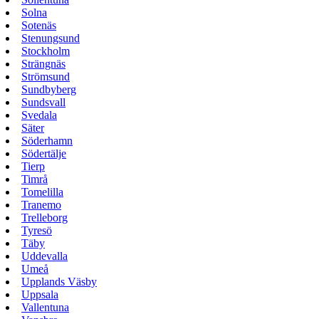
Solna
Sotenäs
Stenungsund
Stockholm
Strängnäs
Strömsund
Sundbyberg
Sundsvall
Svedala
Säter
Söderhamn
Södertälje
Tierp
Timrå
Tomelilla
Tranemo
Trelleborg
Tyresö
Täby
Uddevalla
Umeå
Upplands Väsby
Uppsala
Vallentuna