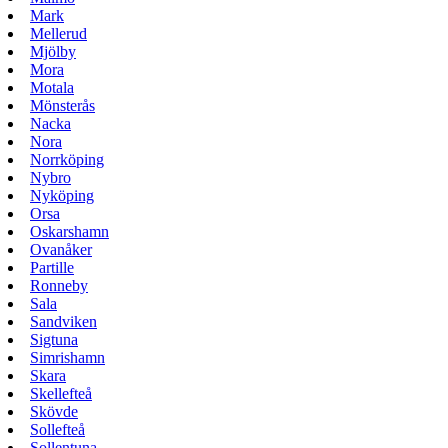
Mark
Mellerud
Mjölby
Mora
Motala
Mönsterås
Nacka
Nora
Norrköping
Nybro
Nyköping
Orsa
Oskarshamn
Ovanåker
Partille
Ronneby
Sala
Sandviken
Sigtuna
Simrishamn
Skara
Skellefteå
Skövde
Sollefteå
Sollentuna