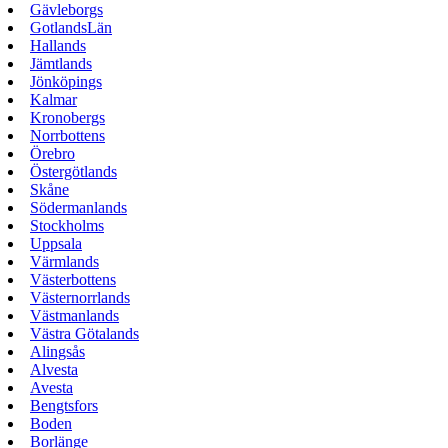
Gävleborgs
GotlandsLän
Hallands
Jämtlands
Jönköpings
Kalmar
Kronobergs
Norrbottens
Örebro
Östergötlands
Skåne
Södermanlands
Stockholms
Uppsala
Värmlands
Västerbottens
Västernorrlands
Västmanlands
Västra Götalands
Alingsås
Alvesta
Avesta
Bengtsfors
Boden
Borlänge