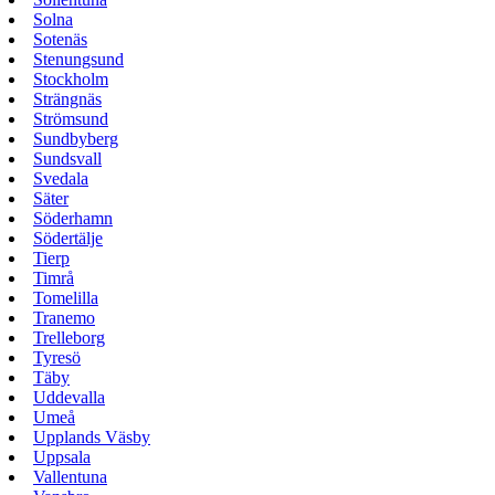
Solna
Sotenäs
Stenungsund
Stockholm
Strängnäs
Strömsund
Sundbyberg
Sundsvall
Svedala
Säter
Söderhamn
Södertälje
Tierp
Timrå
Tomelilla
Tranemo
Trelleborg
Tyresö
Täby
Uddevalla
Umeå
Upplands Väsby
Uppsala
Vallentuna