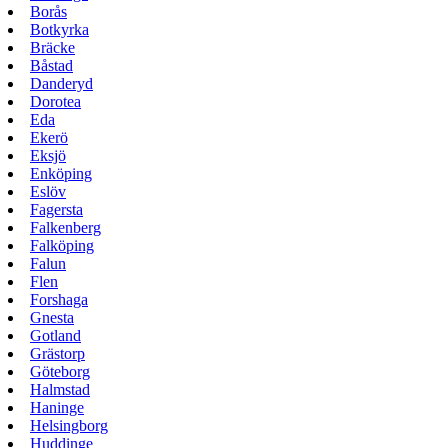
Borås
Botkyrka
Bräcke
Båstad
Danderyd
Dorotea
Eda
Ekerö
Eksjö
Enköping
Eslöv
Fagersta
Falkenberg
Falköping
Falun
Flen
Forshaga
Gnesta
Gotland
Grästorp
Göteborg
Halmstad
Haninge
Helsingborg
Huddinge