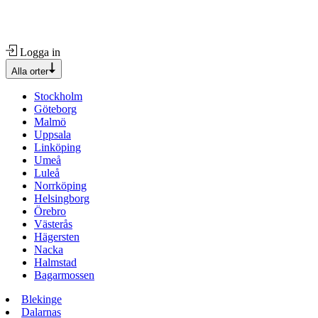
Logga in
Alla orter
Stockholm
Göteborg
Malmö
Uppsala
Linköping
Umeå
Luleå
Norrköping
Helsingborg
Örebro
Västerås
Hägersten
Nacka
Halmstad
Bagarmossen
Blekinge
Dalarnas