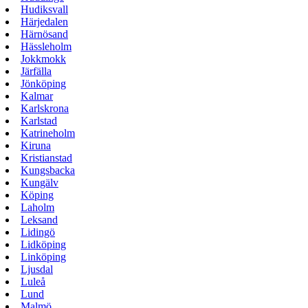
Hudiksvall
Härjedalen
Härnösand
Hässleholm
Jokkmokk
Järfälla
Jönköping
Kalmar
Karlskrona
Karlstad
Katrineholm
Kiruna
Kristianstad
Kungsbacka
Kungälv
Köping
Laholm
Leksand
Lidingö
Lidköping
Linköping
Ljusdal
Luleå
Lund
Malmö