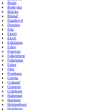
Borås
Botkyrka
Bräcke
Båstad
Danderyd
Dorotea
Eda
Ekerö
Eksjö
Enköping
Eslöv
Fagersta
Falkenberg
Falköping
Falun
Flen
Forshaga
Gnesta
Gotland
Grästorp
Göteborg
Halmstad
Haninge
Helsingborg
Huddinge