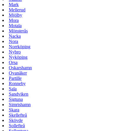
Mark
Mellerud
Mjölby
Mora
Motala
Mönsterås
Nacka
Nora
Norrköping
Nybro
Nyköping
Orsa
Oskarshamn
Ovanåker
Partille
Ronneby
Sala
Sandviken
Sigtuna
Simrishamn
Skara
Skellefteå
Skövde
Sollefteå
Sollentuna