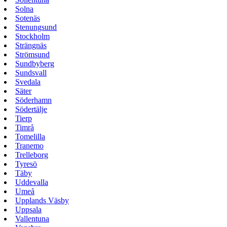
Solna
Sotenäs
Stenungsund
Stockholm
Strängnäs
Strömsund
Sundbyberg
Sundsvall
Svedala
Säter
Söderhamn
Södertälje
Tierp
Timrå
Tomelilla
Tranemo
Trelleborg
Tyresö
Täby
Uddevalla
Umeå
Upplands Väsby
Uppsala
Vallentuna