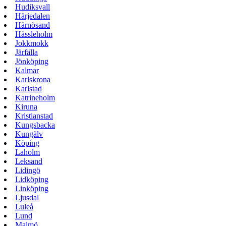
Hudiksvall
Härjedalen
Härnösand
Hässleholm
Jokkmokk
Järfälla
Jönköping
Kalmar
Karlskrona
Karlstad
Katrineholm
Kiruna
Kristianstad
Kungsbacka
Kungälv
Köping
Laholm
Leksand
Lidingö
Lidköping
Linköping
Ljusdal
Luleå
Lund
Malmö