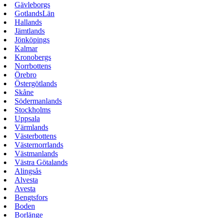
Gävleborgs
GotlandsLän
Hallands
Jämtlands
Jönköpings
Kalmar
Kronobergs
Norrbottens
Örebro
Östergötlands
Skåne
Södermanlands
Stockholms
Uppsala
Värmlands
Västerbottens
Västernorrlands
Västmanlands
Västra Götalands
Alingsås
Alvesta
Avesta
Bengtsfors
Boden
Borlänge