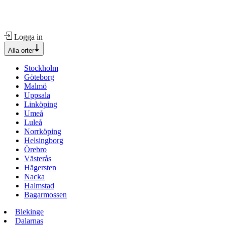
Logga in
Alla orter
Stockholm
Göteborg
Malmö
Uppsala
Linköping
Umeå
Luleå
Norrköping
Helsingborg
Örebro
Västerås
Hägersten
Nacka
Halmstad
Bagarmossen
Blekinge
Dalarnas