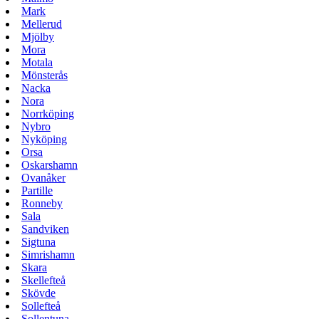
Mark
Mellerud
Mjölby
Mora
Motala
Mönsterås
Nacka
Nora
Norrköping
Nybro
Nyköping
Orsa
Oskarshamn
Ovanåker
Partille
Ronneby
Sala
Sandviken
Sigtuna
Simrishamn
Skara
Skellefteå
Skövde
Sollefteå
Sollentuna