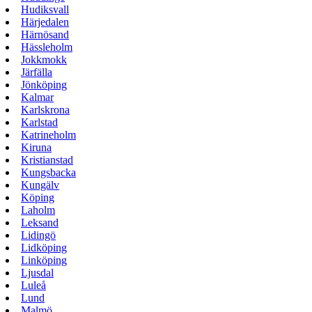
Hudiksvall
Härjedalen
Härnösand
Hässleholm
Jokkmokk
Järfälla
Jönköping
Kalmar
Karlskrona
Karlstad
Katrineholm
Kiruna
Kristianstad
Kungsbacka
Kungälv
Köping
Laholm
Leksand
Lidingö
Lidköping
Linköping
Ljusdal
Luleå
Lund
Malmö