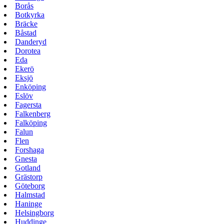
Borås
Botkyrka
Bräcke
Båstad
Danderyd
Dorotea
Eda
Ekerö
Eksjö
Enköping
Eslöv
Fagersta
Falkenberg
Falköping
Falun
Flen
Forshaga
Gnesta
Gotland
Grästorp
Göteborg
Halmstad
Haninge
Helsingborg
Huddinge