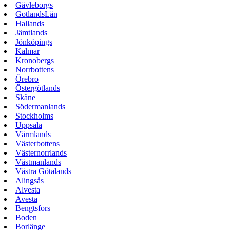
Gävleborgs
GotlandsLän
Hallands
Jämtlands
Jönköpings
Kalmar
Kronobergs
Norrbottens
Örebro
Östergötlands
Skåne
Södermanlands
Stockholms
Uppsala
Värmlands
Västerbottens
Västernorrlands
Västmanlands
Västra Götalands
Alingsås
Alvesta
Avesta
Bengtsfors
Boden
Borlänge