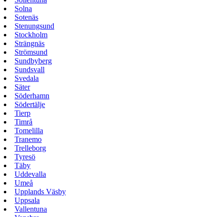
Solna
Sotenäs
Stenungsund
Stockholm
Strängnäs
Strömsund
Sundbyberg
Sundsvall
Svedala
Säter
Söderhamn
Södertälje
Tierp
Timrå
Tomelilla
Tranemo
Trelleborg
Tyresö
Täby
Uddevalla
Umeå
Upplands Väsby
Uppsala
Vallentuna