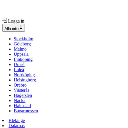
Logga in
Alla orter
Stockholm
Göteborg
Malmö
Uppsala
Linköping
Umeå
Luleå
Norrköping
Helsingborg
Örebro
Västerås
Hägersten
Nacka
Halmstad
Bagarmossen
Blekinge
Dalarnas