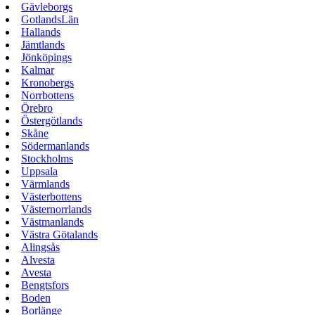
Gävleborgs
GotlandsLän
Hallands
Jämtlands
Jönköpings
Kalmar
Kronobergs
Norrbottens
Örebro
Östergötlands
Skåne
Södermanlands
Stockholms
Uppsala
Värmlands
Västerbottens
Västernorrlands
Västmanlands
Västra Götalands
Alingsås
Alvesta
Avesta
Bengtsfors
Boden
Borlänge