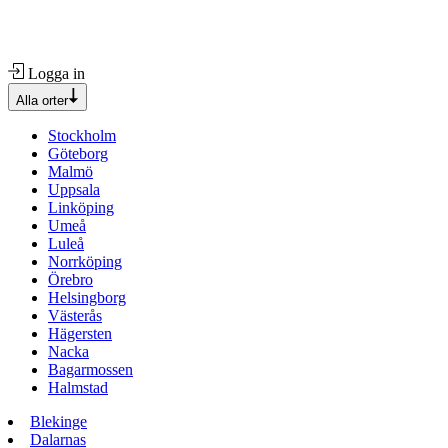
Logga in
Alla orter
Stockholm
Göteborg
Malmö
Uppsala
Linköping
Umeå
Luleå
Norrköping
Örebro
Helsingborg
Västerås
Hägersten
Nacka
Bagarmossen
Halmstad
Blekinge
Dalarnas