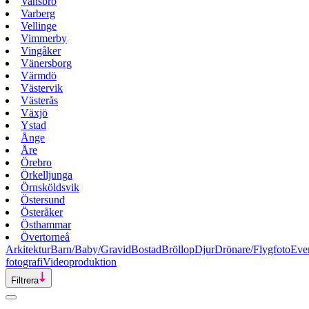
Vansbro
Varberg
Vellinge
Vimmerby
Vingåker
Vänersborg
Värmdö
Västervik
Västerås
Växjö
Ystad
Ånge
Åre
Örebro
Örkelljunga
Örnsköldsvik
Östersund
Österåker
Östhammar
Övertorneå
Arkitektur
Barn/Baby/Gravid
Bostad
Bröllop
Djur
Drönare/Flygfoto
Eve
fotografi
Videoproduktion
Filtrera