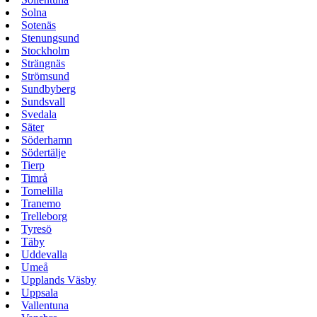
Solna
Sotenäs
Stenungsund
Stockholm
Strängnäs
Strömsund
Sundbyberg
Sundsvall
Svedala
Säter
Söderhamn
Södertälje
Tierp
Timrå
Tomelilla
Tranemo
Trelleborg
Tyresö
Täby
Uddevalla
Umeå
Upplands Väsby
Uppsala
Vallentuna