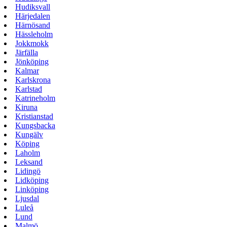
Hudiksvall
Härjedalen
Härnösand
Hässleholm
Jokkmokk
Järfälla
Jönköping
Kalmar
Karlskrona
Karlstad
Katrineholm
Kiruna
Kristianstad
Kungsbacka
Kungälv
Köping
Laholm
Leksand
Lidingö
Lidköping
Linköping
Ljusdal
Luleå
Lund
Malmö