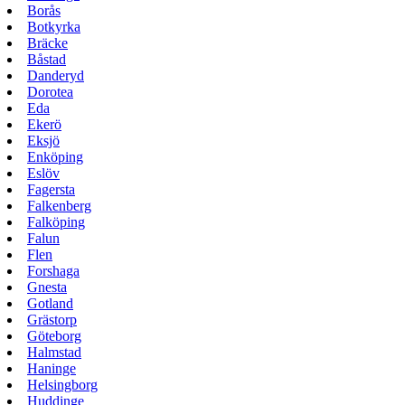
Borås
Botkyrka
Bräcke
Båstad
Danderyd
Dorotea
Eda
Ekerö
Eksjö
Enköping
Eslöv
Fagersta
Falkenberg
Falköping
Falun
Flen
Forshaga
Gnesta
Gotland
Grästorp
Göteborg
Halmstad
Haninge
Helsingborg
Huddinge