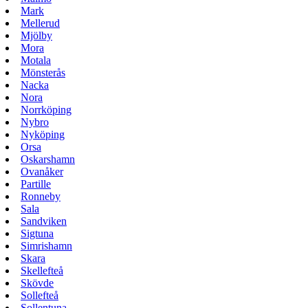
Mark
Mellerud
Mjölby
Mora
Motala
Mönsterås
Nacka
Nora
Norrköping
Nybro
Nyköping
Orsa
Oskarshamn
Ovanåker
Partille
Ronneby
Sala
Sandviken
Sigtuna
Simrishamn
Skara
Skellefteå
Skövde
Sollefteå
Sollentuna