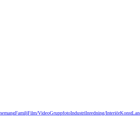
nemang
Familj
Film/Video
Gruppfoto
Industri
Inredning/Interiör
Konst
Lan