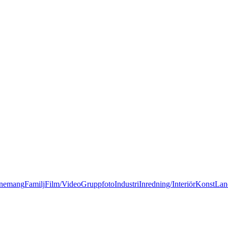
nemang
Familj
Film/Video
Gruppfoto
Industri
Inredning/Interiör
Konst
Lan