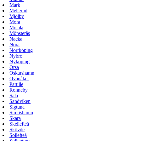
Mark
Mellerud
Mjölby
Mora
Motala
Mönsterås
Nacka
Nora
Norrköping
Nybro
Nyköping
Orsa
Oskarshamn
Ovanåker
Partille
Ronneby
Sala
Sandviken
Sigtuna
Simrishamn
Skara
Skellefteå
Skövde
Sollefteå
Sollentuna