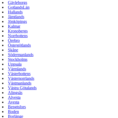
Gävleborgs
GotlandsLän
Hallands
Jämtlands
Jönköpings
Kalmar
Kronobergs
Norrbottens
Örebro
Östergötlands
Skåne
Södermanlands
Stockholms
Uppsala
Värmlands
Västerbottens
Västernorrlands
Västmanlands
Västra Götalands
Alingsås
Alvesta
Avesta
Bengtsfors
Boden
Borlänge