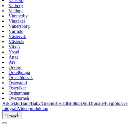
Vansbro
Varberg
Vellinge
Vimmerby
Vingåker
Vänersborg
Värmdö
Västervik
Västerås
Växjö
Ystad
Ånge
Åre
Örebro
Örkelljunga
Örnsköldsvik
Östersund
Österåker
Östhammar
Övertorneå
Arkitektur
Barn/Baby/Gravid
Bostad
Bröllop
Djur
Drönare/Flygfoto
Eve
fotografi
Videoproduktion
Filtrera