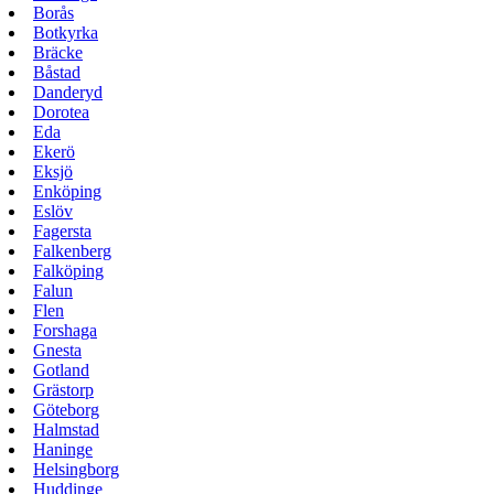
Borås
Botkyrka
Bräcke
Båstad
Danderyd
Dorotea
Eda
Ekerö
Eksjö
Enköping
Eslöv
Fagersta
Falkenberg
Falköping
Falun
Flen
Forshaga
Gnesta
Gotland
Grästorp
Göteborg
Halmstad
Haninge
Helsingborg
Huddinge