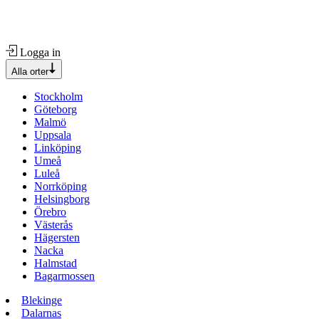
Logga in
Alla orter
Stockholm
Göteborg
Malmö
Uppsala
Linköping
Umeå
Luleå
Norrköping
Helsingborg
Örebro
Västerås
Hägersten
Nacka
Halmstad
Bagarmossen
Blekinge
Dalarnas