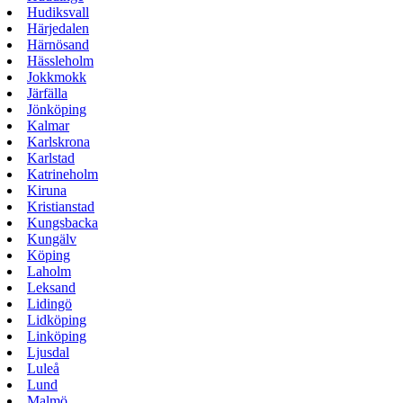
Hudiksvall
Härjedalen
Härnösand
Hässleholm
Jokkmokk
Järfälla
Jönköping
Kalmar
Karlskrona
Karlstad
Katrineholm
Kiruna
Kristianstad
Kungsbacka
Kungälv
Köping
Laholm
Leksand
Lidingö
Lidköping
Linköping
Ljusdal
Luleå
Lund
Malmö