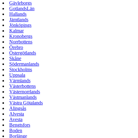
Gävleborgs
GotlandsLän
Hallands
Jämtlands
Jönköpings
Kalmar
Kronobergs
Norrbottens
Örebro
Östergötlands
Skåne
Södermanlands
Stockholms
Uppsala
Värmlands
Västerbottens
Västernorrlands
Västmanlands
Västra Götalands
Alingsås
Alvesta
Avesta
Bengtsfors
Boden
Borlänge