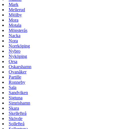
Mark
Mellerud
Mjölby
Mora
Motala
Mönsterås
Nacka
Nora
Norrköping
Nybro
Nyköping
Orsa
Oskarshamn
Ovanåker
Partille
Ronneby
Sala
Sandviken
Sigtuna
Simrishamn
Skara
Skellefteå
Skövde
Sollefteå
Sollentuna