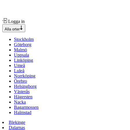
Logga in
Alla orter
Stockholm
Göteborg
Malmö
Uppsala
Linköping
Umeå
Luleå
Norrköping
Örebro
Helsingborg
Västerås
Hägersten
Nacka
Bagarmossen
Halmstad
Blekinge
Dalarnas