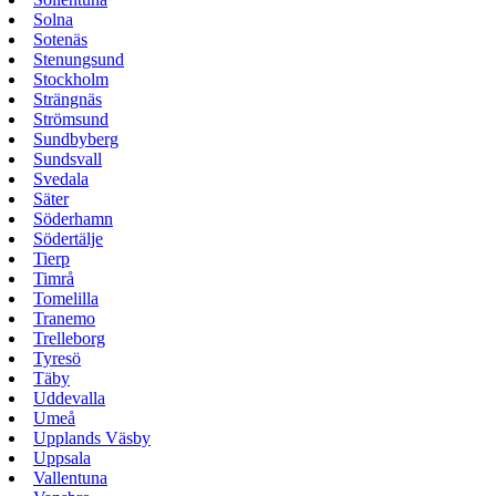
Solna
Sotenäs
Stenungsund
Stockholm
Strängnäs
Strömsund
Sundbyberg
Sundsvall
Svedala
Säter
Söderhamn
Södertälje
Tierp
Timrå
Tomelilla
Tranemo
Trelleborg
Tyresö
Täby
Uddevalla
Umeå
Upplands Väsby
Uppsala
Vallentuna