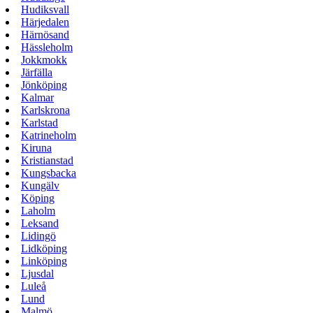
Hudiksvall
Härjedalen
Härnösand
Hässleholm
Jokkmokk
Järfälla
Jönköping
Kalmar
Karlskrona
Karlstad
Katrineholm
Kiruna
Kristianstad
Kungsbacka
Kungälv
Köping
Laholm
Leksand
Lidingö
Lidköping
Linköping
Ljusdal
Luleå
Lund
Malmö