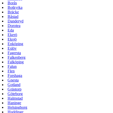
Borås
Botkyrka
Bräcke
Båstad
Danderyd
Dorotea
Eda
Ekerö
Eksjö
Enköping
Eslöv
Fagersta
Falkenberg
Falköping
Falun
Flen
Forshaga
Gnesta
Gotland
Grästorp
Göteborg
Halmstad
Haninge
Helsingborg
Huddinge