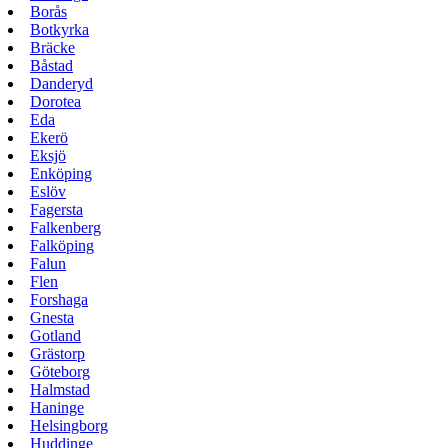
Borås
Botkyrka
Bräcke
Båstad
Danderyd
Dorotea
Eda
Ekerö
Eksjö
Enköping
Eslöv
Fagersta
Falkenberg
Falköping
Falun
Flen
Forshaga
Gnesta
Gotland
Grästorp
Göteborg
Halmstad
Haninge
Helsingborg
Huddinge