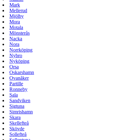
Mark
Mellerud
Mjölby
Mora
Motala
Mönsterås
Nacka
Nora
Norrköping
Nybro
Nyköping
Orsa
Oskarshamn
Ovanåker
Partille
Ronneby
Sala
Sandviken
Sigtuna
Simrishamn
Skara
Skellefteå
Skövde
Sollefteå
Sollentuna