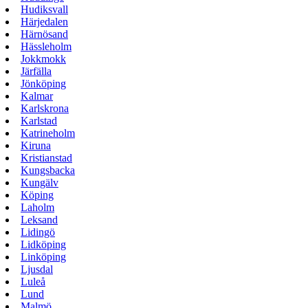
Hudiksvall
Härjedalen
Härnösand
Hässleholm
Jokkmokk
Järfälla
Jönköping
Kalmar
Karlskrona
Karlstad
Katrineholm
Kiruna
Kristianstad
Kungsbacka
Kungälv
Köping
Laholm
Leksand
Lidingö
Lidköping
Linköping
Ljusdal
Luleå
Lund
Malmö