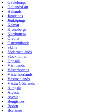
Gävleborgs
GotlandsLän
Hallands
Jämtlands
Jönköpings
Kalmar
Kronobergs
Norrbottens
Örebro
Östergötlands
Skåne
Södermanlands
Stockholms
Uppsala
Värmlands
Västerbottens
Västernorrlands
Västmanlands
Västra Götalands
Alingsås
Alvesta
Avesta
Bengtsfors
Boden
Borlänge