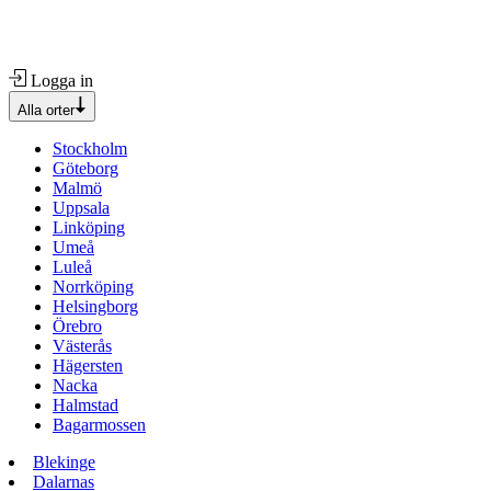
Logga in
Alla orter
Stockholm
Göteborg
Malmö
Uppsala
Linköping
Umeå
Luleå
Norrköping
Helsingborg
Örebro
Västerås
Hägersten
Nacka
Halmstad
Bagarmossen
Blekinge
Dalarnas