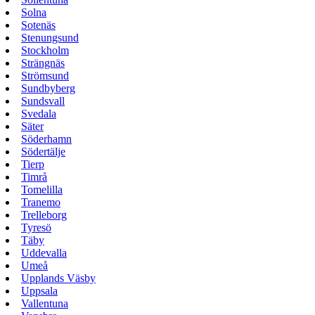
Solna
Sotenäs
Stenungsund
Stockholm
Strängnäs
Strömsund
Sundbyberg
Sundsvall
Svedala
Säter
Söderhamn
Södertälje
Tierp
Timrå
Tomelilla
Tranemo
Trelleborg
Tyresö
Täby
Uddevalla
Umeå
Upplands Väsby
Uppsala
Vallentuna