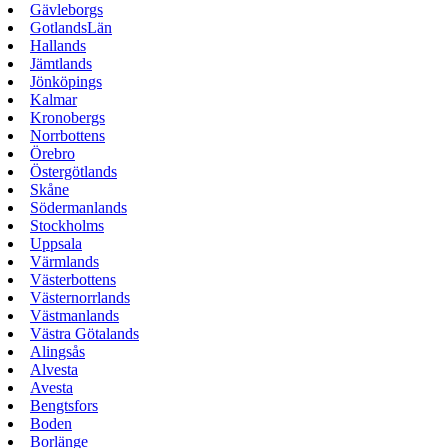
Gävleborgs
GotlandsLän
Hallands
Jämtlands
Jönköpings
Kalmar
Kronobergs
Norrbottens
Örebro
Östergötlands
Skåne
Södermanlands
Stockholms
Uppsala
Värmlands
Västerbottens
Västernorrlands
Västmanlands
Västra Götalands
Alingsås
Alvesta
Avesta
Bengtsfors
Boden
Borlänge