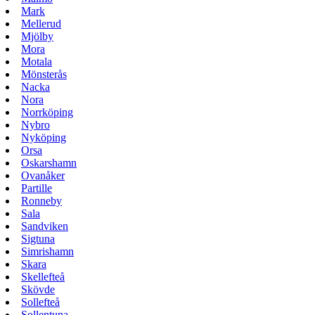
Mark
Mellerud
Mjölby
Mora
Motala
Mönsterås
Nacka
Nora
Norrköping
Nybro
Nyköping
Orsa
Oskarshamn
Ovanåker
Partille
Ronneby
Sala
Sandviken
Sigtuna
Simrishamn
Skara
Skellefteå
Skövde
Sollefteå
Sollentuna