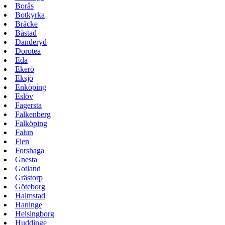
Borås
Botkyrka
Bräcke
Båstad
Danderyd
Dorotea
Eda
Ekerö
Eksjö
Enköping
Eslöv
Fagersta
Falkenberg
Falköping
Falun
Flen
Forshaga
Gnesta
Gotland
Grästorp
Göteborg
Halmstad
Haninge
Helsingborg
Huddinge