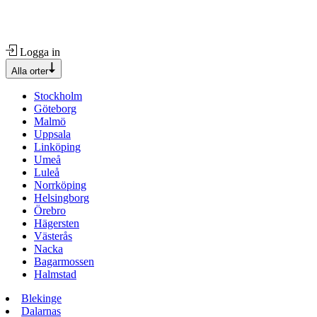
Logga in
Alla orter
Stockholm
Göteborg
Malmö
Uppsala
Linköping
Umeå
Luleå
Norrköping
Helsingborg
Örebro
Hägersten
Västerås
Nacka
Bagarmossen
Halmstad
Blekinge
Dalarnas