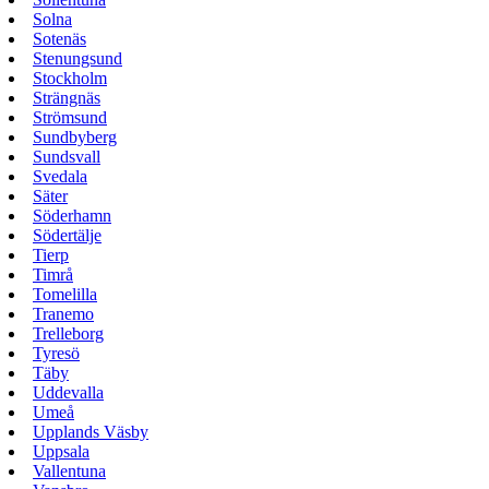
Solna
Sotenäs
Stenungsund
Stockholm
Strängnäs
Strömsund
Sundbyberg
Sundsvall
Svedala
Säter
Söderhamn
Södertälje
Tierp
Timrå
Tomelilla
Tranemo
Trelleborg
Tyresö
Täby
Uddevalla
Umeå
Upplands Väsby
Uppsala
Vallentuna