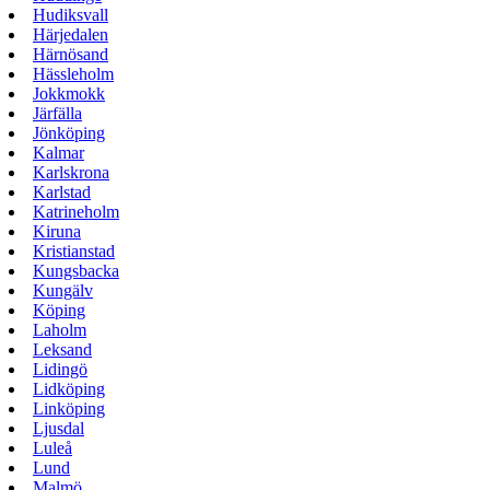
Hudiksvall
Härjedalen
Härnösand
Hässleholm
Jokkmokk
Järfälla
Jönköping
Kalmar
Karlskrona
Karlstad
Katrineholm
Kiruna
Kristianstad
Kungsbacka
Kungälv
Köping
Laholm
Leksand
Lidingö
Lidköping
Linköping
Ljusdal
Luleå
Lund
Malmö