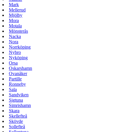
Mark
Mellerud
Mjölby
Mora
Motala
Mönsterås
Nacka
Nora
Norrköping
Nybro
Nyköping
Orsa
Oskarshamn
Ovanåker
Partille
Ronneby
Sala
Sandviken
Sigtuna
Simrishamn
Skara
Skellefteå
Skövde
Sollefteå
Sollentuna