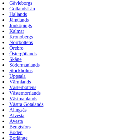
Gävleborgs
GotlandsLän
Hallands
Jämtlands
Jönköpings
Kalmar
Kronobergs
Norrbottens
Örebro
Östergötlands
Skåne
Södermanlands
Stockholms
Uppsala
Värmlands
Västerbottens
Västernorrlands
Västmanlands
Västra Götalands
Alingsås
Alvesta
Avesta
Bengtsfors
Boden
Borlänge