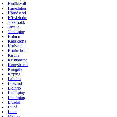
Hudiksvall
Härjedalen
Härnösand
Hässleholm
Jokkmokk
Järfälla
Jönköping
Kalmar
Karlskrona
Karlstad
Katrineholm
Kiruna
Kristianstad
Kungsbacka
Kungälv
Köping
Laholm
Leksand
Lidingö
Lidköping
Linköping
Ljusdal
Luleå
Lund
Malmö