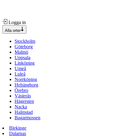
Logga in
Alla orter
Stockholm
Göteborg
Malmö
Uppsala
Linköping
Umeå
Luleå
Norrköping
Helsingborg
Örebro
Västerås
Hägersten
Nacka
Halmstad
Bagarmossen
Blekinge
Dalarnas