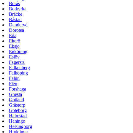
Borås
Botkyrka
Bräcke
Båstad
Danderyd
Dorotea
Eda
Ekerö
Eksjö
Enköping
Eslöv
Fagersta
Falkenberg
Falköping
Falun
Flen
Forshaga
Gnesta
Gotland
Grästorp
Göteborg
Halmstad
Haninge
Helsingborg
Huddinge