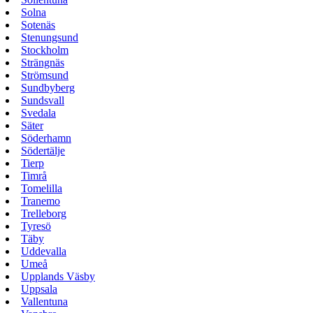
Solna
Sotenäs
Stenungsund
Stockholm
Strängnäs
Strömsund
Sundbyberg
Sundsvall
Svedala
Säter
Söderhamn
Södertälje
Tierp
Timrå
Tomelilla
Tranemo
Trelleborg
Tyresö
Täby
Uddevalla
Umeå
Upplands Väsby
Uppsala
Vallentuna