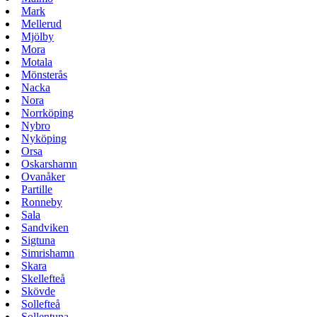
Mark
Mellerud
Mjölby
Mora
Motala
Mönsterås
Nacka
Nora
Norrköping
Nybro
Nyköping
Orsa
Oskarshamn
Ovanåker
Partille
Ronneby
Sala
Sandviken
Sigtuna
Simrishamn
Skara
Skellefteå
Skövde
Sollefteå
Sollentuna