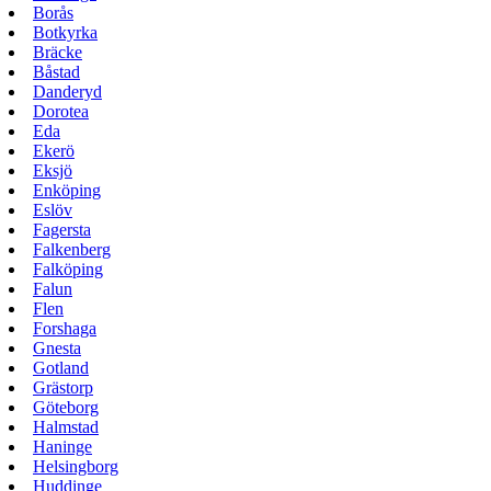
Borås
Botkyrka
Bräcke
Båstad
Danderyd
Dorotea
Eda
Ekerö
Eksjö
Enköping
Eslöv
Fagersta
Falkenberg
Falköping
Falun
Flen
Forshaga
Gnesta
Gotland
Grästorp
Göteborg
Halmstad
Haninge
Helsingborg
Huddinge