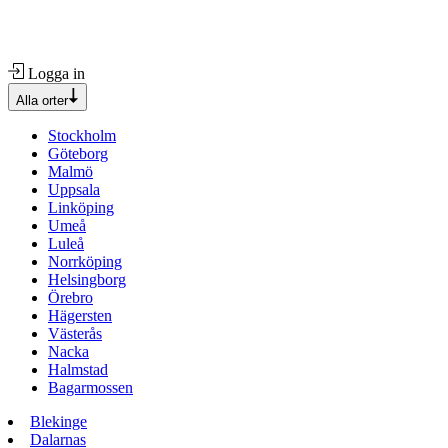
Logga in
Alla orter
Stockholm
Göteborg
Malmö
Uppsala
Linköping
Umeå
Luleå
Norrköping
Helsingborg
Örebro
Hägersten
Västerås
Nacka
Halmstad
Bagarmossen
Blekinge
Dalarnas