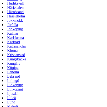
Hudiksvall
Härjedalen
Härnösand
Hässleholm
Jokkmokk
Järfälla
Jönköping
Kalmar
Karlskrona
Karlstad
Katrineholm
Kiruna
Kristianstad
Kungsbacka
Kungälv
Köping
Laholm
Leksand
Lidingö
Lidköping
Linköping
Ljusdal
Luleå
Lund
Malmö