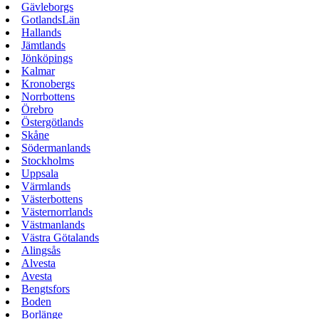
Gävleborgs
GotlandsLän
Hallands
Jämtlands
Jönköpings
Kalmar
Kronobergs
Norrbottens
Örebro
Östergötlands
Skåne
Södermanlands
Stockholms
Uppsala
Värmlands
Västerbottens
Västernorrlands
Västmanlands
Västra Götalands
Alingsås
Alvesta
Avesta
Bengtsfors
Boden
Borlänge