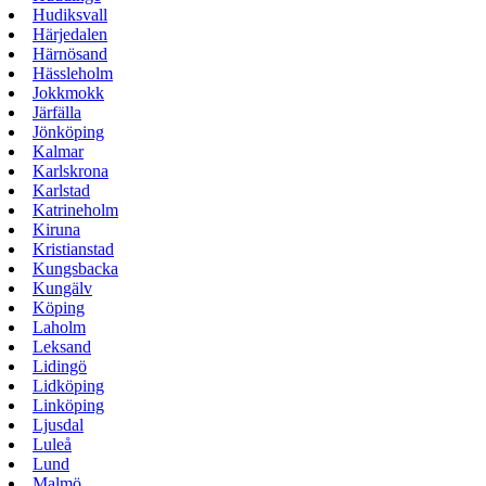
Hudiksvall
Härjedalen
Härnösand
Hässleholm
Jokkmokk
Järfälla
Jönköping
Kalmar
Karlskrona
Karlstad
Katrineholm
Kiruna
Kristianstad
Kungsbacka
Kungälv
Köping
Laholm
Leksand
Lidingö
Lidköping
Linköping
Ljusdal
Luleå
Lund
Malmö