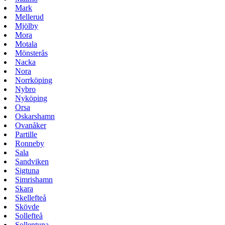
Mark
Mellerud
Mjölby
Mora
Motala
Mönsterås
Nacka
Nora
Norrköping
Nybro
Nyköping
Orsa
Oskarshamn
Ovanåker
Partille
Ronneby
Sala
Sandviken
Sigtuna
Simrishamn
Skara
Skellefteå
Skövde
Sollefteå
Sollentuna