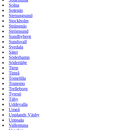
Solna
Sotenäs
Stenungsund
Stockholm
Strängnäs
Strömsund
Sundbyberg
Sundsvall
Svedala
Säter
Söderhamn
Södertälje
Tierp
Timrå
Tomelilla
Tranemo
Trelleborg
Tyresö
Täby
Uddevalla
Umeå
Upplands Väsby
Uppsala
Vallentuna