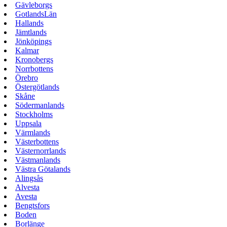
Gävleborgs
GotlandsLän
Hallands
Jämtlands
Jönköpings
Kalmar
Kronobergs
Norrbottens
Örebro
Östergötlands
Skåne
Södermanlands
Stockholms
Uppsala
Värmlands
Västerbottens
Västernorrlands
Västmanlands
Västra Götalands
Alingsås
Alvesta
Avesta
Bengtsfors
Boden
Borlänge