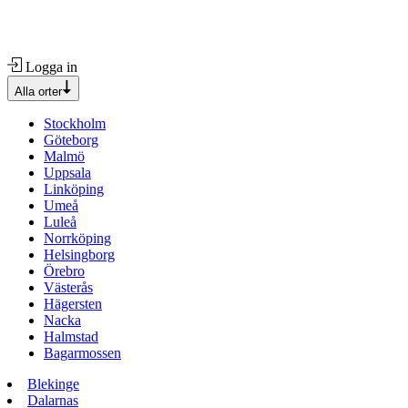
Logga in
Alla orter
Stockholm
Göteborg
Malmö
Uppsala
Linköping
Umeå
Luleå
Norrköping
Helsingborg
Örebro
Västerås
Hägersten
Nacka
Halmstad
Bagarmossen
Blekinge
Dalarnas