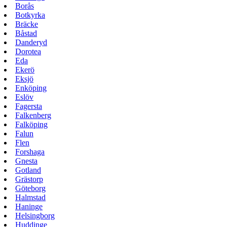
Borås
Botkyrka
Bräcke
Båstad
Danderyd
Dorotea
Eda
Ekerö
Eksjö
Enköping
Eslöv
Fagersta
Falkenberg
Falköping
Falun
Flen
Forshaga
Gnesta
Gotland
Grästorp
Göteborg
Halmstad
Haninge
Helsingborg
Huddinge