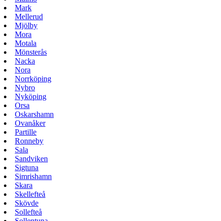
Mark
Mellerud
Mjölby
Mora
Motala
Mönsterås
Nacka
Nora
Norrköping
Nybro
Nyköping
Orsa
Oskarshamn
Ovanåker
Partille
Ronneby
Sala
Sandviken
Sigtuna
Simrishamn
Skara
Skellefteå
Skövde
Sollefteå
Sollentuna