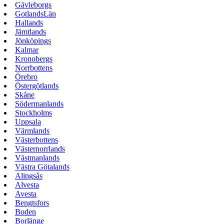
Gävleborgs
GotlandsLän
Hallands
Jämtlands
Jönköpings
Kalmar
Kronobergs
Norrbottens
Örebro
Östergötlands
Skåne
Södermanlands
Stockholms
Uppsala
Värmlands
Västerbottens
Västernorrlands
Västmanlands
Västra Götalands
Alingsås
Alvesta
Avesta
Bengtsfors
Boden
Borlänge