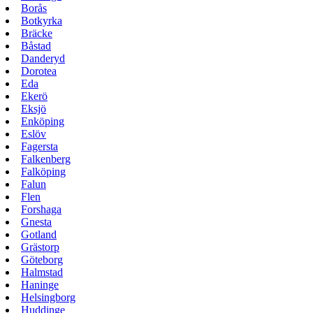
Borås
Botkyrka
Bräcke
Båstad
Danderyd
Dorotea
Eda
Ekerö
Eksjö
Enköping
Eslöv
Fagersta
Falkenberg
Falköping
Falun
Flen
Forshaga
Gnesta
Gotland
Grästorp
Göteborg
Halmstad
Haninge
Helsingborg
Huddinge