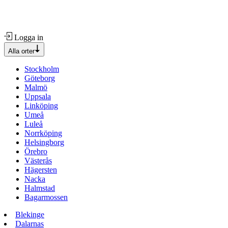
Logga in
Alla orter
Stockholm
Göteborg
Malmö
Uppsala
Linköping
Umeå
Luleå
Norrköping
Helsingborg
Örebro
Västerås
Hägersten
Nacka
Halmstad
Bagarmossen
Blekinge
Dalarnas