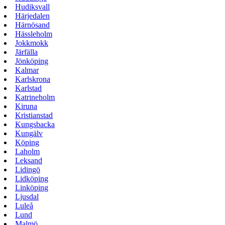
Hudiksvall
Härjedalen
Härnösand
Hässleholm
Jokkmokk
Järfälla
Jönköping
Kalmar
Karlskrona
Karlstad
Katrineholm
Kiruna
Kristianstad
Kungsbacka
Kungälv
Köping
Laholm
Leksand
Lidingö
Lidköping
Linköping
Ljusdal
Luleå
Lund
Malmö