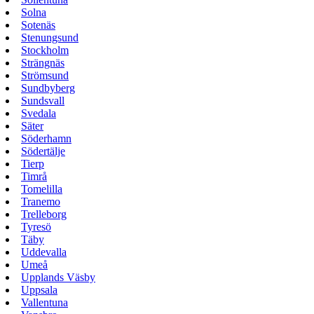
Solna
Sotenäs
Stenungsund
Stockholm
Strängnäs
Strömsund
Sundbyberg
Sundsvall
Svedala
Säter
Söderhamn
Södertälje
Tierp
Timrå
Tomelilla
Tranemo
Trelleborg
Tyresö
Täby
Uddevalla
Umeå
Upplands Väsby
Uppsala
Vallentuna