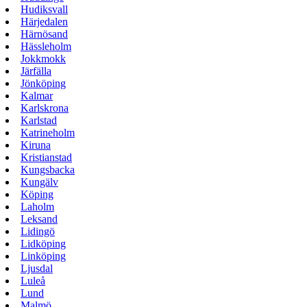
Hudiksvall
Härjedalen
Härnösand
Hässleholm
Jokkmokk
Järfälla
Jönköping
Kalmar
Karlskrona
Karlstad
Katrineholm
Kiruna
Kristianstad
Kungsbacka
Kungälv
Köping
Laholm
Leksand
Lidingö
Lidköping
Linköping
Ljusdal
Luleå
Lund
Malmö