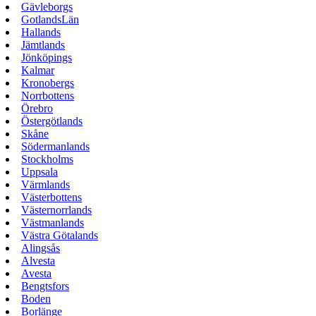
Gävleborgs
GotlandsLän
Hallands
Jämtlands
Jönköpings
Kalmar
Kronobergs
Norrbottens
Örebro
Östergötlands
Skåne
Södermanlands
Stockholms
Uppsala
Värmlands
Västerbottens
Västernorrlands
Västmanlands
Västra Götalands
Alingsås
Alvesta
Avesta
Bengtsfors
Boden
Borlänge