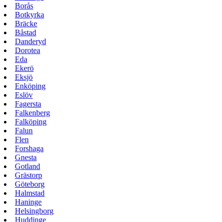
Borås
Botkyrka
Bräcke
Båstad
Danderyd
Dorotea
Eda
Ekerö
Eksjö
Enköping
Eslöv
Fagersta
Falkenberg
Falköping
Falun
Flen
Forshaga
Gnesta
Gotland
Grästorp
Göteborg
Halmstad
Haninge
Helsingborg
Huddinge