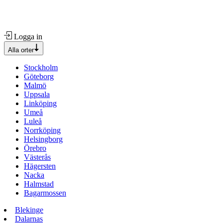
Logga in
Alla orter
Stockholm
Göteborg
Malmö
Uppsala
Linköping
Umeå
Luleå
Norrköping
Helsingborg
Örebro
Västerås
Hägersten
Nacka
Halmstad
Bagarmossen
Blekinge
Dalarnas