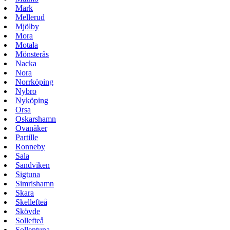
Mark
Mellerud
Mjölby
Mora
Motala
Mönsterås
Nacka
Nora
Norrköping
Nybro
Nyköping
Orsa
Oskarshamn
Ovanåker
Partille
Ronneby
Sala
Sandviken
Sigtuna
Simrishamn
Skara
Skellefteå
Skövde
Sollefteå
Sollentuna