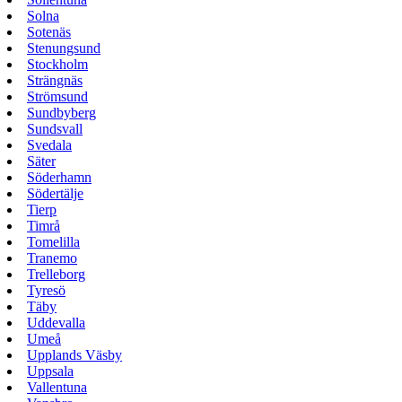
Solna
Sotenäs
Stenungsund
Stockholm
Strängnäs
Strömsund
Sundbyberg
Sundsvall
Svedala
Säter
Söderhamn
Södertälje
Tierp
Timrå
Tomelilla
Tranemo
Trelleborg
Tyresö
Täby
Uddevalla
Umeå
Upplands Väsby
Uppsala
Vallentuna