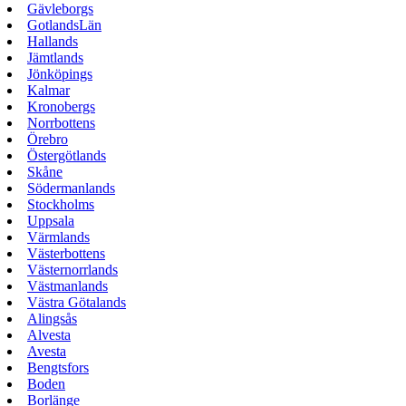
Gävleborgs
GotlandsLän
Hallands
Jämtlands
Jönköpings
Kalmar
Kronobergs
Norrbottens
Örebro
Östergötlands
Skåne
Södermanlands
Stockholms
Uppsala
Värmlands
Västerbottens
Västernorrlands
Västmanlands
Västra Götalands
Alingsås
Alvesta
Avesta
Bengtsfors
Boden
Borlänge