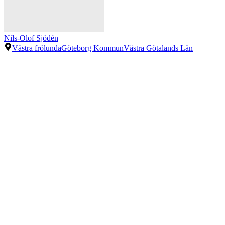
Nils-Olof Sjödén
Västra frölunda
Göteborg Kommun
Västra Götalands Län