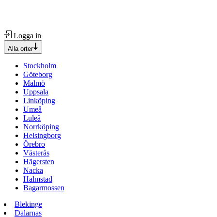
Logga in
Alla orter
Stockholm
Göteborg
Malmö
Uppsala
Linköping
Umeå
Luleå
Norrköping
Helsingborg
Örebro
Västerås
Hägersten
Nacka
Halmstad
Bagarmossen
Blekinge
Dalarnas