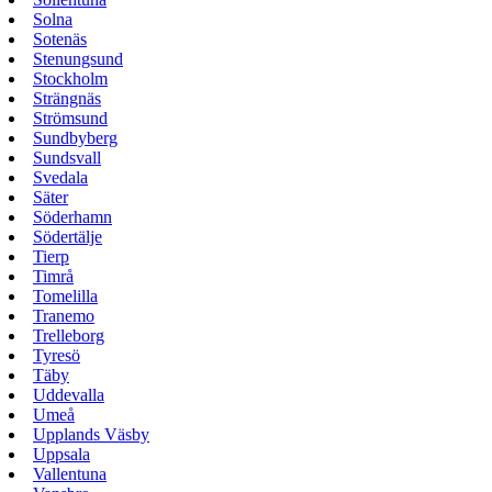
Solna
Sotenäs
Stenungsund
Stockholm
Strängnäs
Strömsund
Sundbyberg
Sundsvall
Svedala
Säter
Söderhamn
Södertälje
Tierp
Timrå
Tomelilla
Tranemo
Trelleborg
Tyresö
Täby
Uddevalla
Umeå
Upplands Väsby
Uppsala
Vallentuna