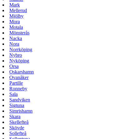
Mark
Mellerud
Mjölby
Mora
Motala
Mönsterås
Nacka
Nora
Norrköping
Nybro
Nyköping
Orsa
Oskarshamn
Ovanåker
Partille
Ronneby
Sala
Sandviken
Sigtuna
Simrishamn
Skara
Skellefteå
Skövde
Sollefteå
Sollentuna