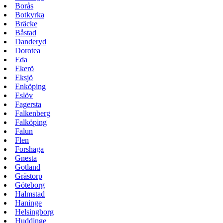
Borås
Botkyrka
Bräcke
Båstad
Danderyd
Dorotea
Eda
Ekerö
Eksjö
Enköping
Eslöv
Fagersta
Falkenberg
Falköping
Falun
Flen
Forshaga
Gnesta
Gotland
Grästorp
Göteborg
Halmstad
Haninge
Helsingborg
Huddinge