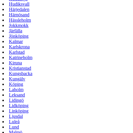
Hudiksvall
Härjedalen
Härnösand
Hässleholm
Jokkmokk
Järfälla
Jönköping
Kalmar
Karlskrona
Karlstad
Katrineholm
Kiruna
Kristianstad
Kungsbacka
Kungälv
Köping
Laholm
Leksand
Lidingö
Lidköping
Linköping
Ljusdal
Luleå
Lund
Malmö