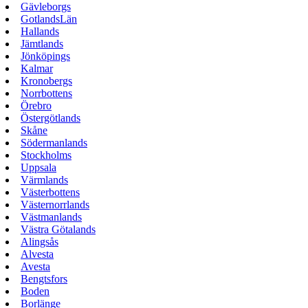
Gävleborgs
GotlandsLän
Hallands
Jämtlands
Jönköpings
Kalmar
Kronobergs
Norrbottens
Örebro
Östergötlands
Skåne
Södermanlands
Stockholms
Uppsala
Värmlands
Västerbottens
Västernorrlands
Västmanlands
Västra Götalands
Alingsås
Alvesta
Avesta
Bengtsfors
Boden
Borlänge