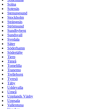
Solna
Sotenäs
Stenungsund
Stockholm
Strängnäs
Strömsund
Sundbyberg
Sundsvall
Svedala
Säter
Söderhamn
Södertälje
Tierp
Timrå
Tomelilla
Tranemo
Trelleborg
Tyresö
Täby
Uddevalla
Umeå
Upplands Väsby
Uppsala
Vallentuna