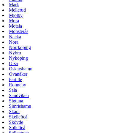
Mark
Mellerud
Mjölby
Mora
Motala
Mönsterås
Nacka
Nora
Norrköping
Nybro
Nyköping
Orsa
Oskarshamn
Ovanåker
Partille
Ronneby
Sala
Sandviken
Sigtuna
Simrishamn
Skara
Skellefteå
Skövde
Sollefteå
Sollentuna