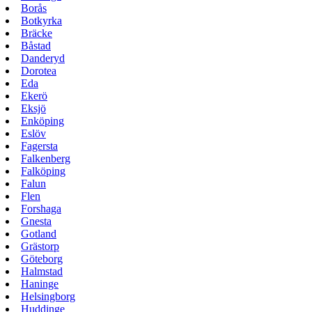
Borås
Botkyrka
Bräcke
Båstad
Danderyd
Dorotea
Eda
Ekerö
Eksjö
Enköping
Eslöv
Fagersta
Falkenberg
Falköping
Falun
Flen
Forshaga
Gnesta
Gotland
Grästorp
Göteborg
Halmstad
Haninge
Helsingborg
Huddinge