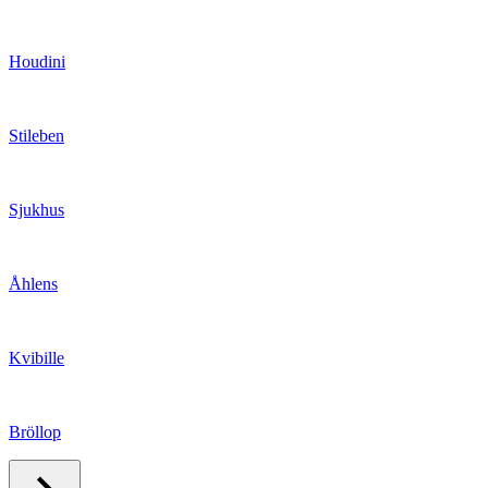
Houdini
Stileben
Sjukhus
Åhlens
Kvibille
Bröllop