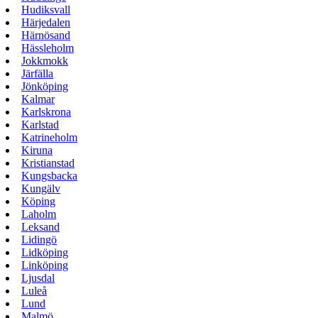
Hudiksvall
Härjedalen
Härnösand
Hässleholm
Jokkmokk
Järfälla
Jönköping
Kalmar
Karlskrona
Karlstad
Katrineholm
Kiruna
Kristianstad
Kungsbacka
Kungälv
Köping
Laholm
Leksand
Lidingö
Lidköping
Linköping
Ljusdal
Luleå
Lund
Malmö