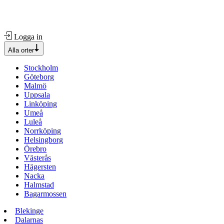
Logga in
Alla orter
Stockholm
Göteborg
Malmö
Uppsala
Linköping
Umeå
Luleå
Norrköping
Helsingborg
Örebro
Västerås
Hägersten
Nacka
Halmstad
Bagarmossen
Blekinge
Dalarnas