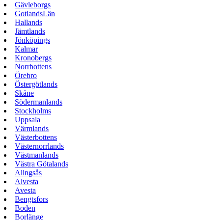
Gävleborgs
GotlandsLän
Hallands
Jämtlands
Jönköpings
Kalmar
Kronobergs
Norrbottens
Örebro
Östergötlands
Skåne
Södermanlands
Stockholms
Uppsala
Värmlands
Västerbottens
Västernorrlands
Västmanlands
Västra Götalands
Alingsås
Alvesta
Avesta
Bengtsfors
Boden
Borlänge