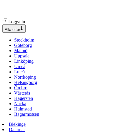
Logga in
Alla orter
Stockholm
Göteborg
Malmö
Uppsala
Linköping
Umeå
Luleå
Norrköping
Helsingborg
Örebro
Västerås
Hägersten
Nacka
Halmstad
Bagarmossen
Blekinge
Dalarnas