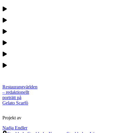
Restaurangvärlden
– redaktionellt
porträtt på
Gelato Scarfò
Projekt av
Nadja Endler