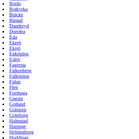
Borås
Botkyrka
Bräcke
Båstad
Danderyd
Dorotea
Eda
Ekerö
Eksjö
Enköping
Eslöv
Fagersta
Falkenberg
Falköping
Falun
Flen
Forshaga
Gnesta
Gotland
Grästorp
Göteborg
Halmstad
Haninge
Helsingborg
Huddinge