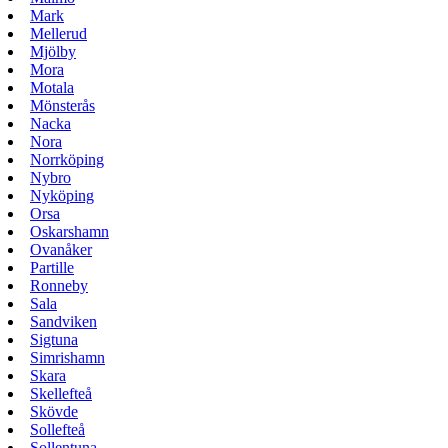
Mark
Mellerud
Mjölby
Mora
Motala
Mönsterås
Nacka
Nora
Norrköping
Nybro
Nyköping
Orsa
Oskarshamn
Ovanåker
Partille
Ronneby
Sala
Sandviken
Sigtuna
Simrishamn
Skara
Skellefteå
Skövde
Sollefteå
Sollentuna