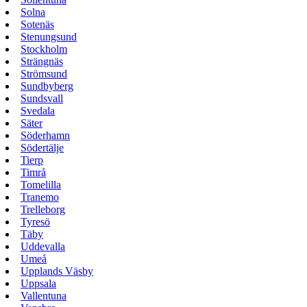
Solna
Sotenäs
Stenungsund
Stockholm
Strängnäs
Strömsund
Sundbyberg
Sundsvall
Svedala
Säter
Söderhamn
Södertälje
Tierp
Timrå
Tomelilla
Tranemo
Trelleborg
Tyresö
Täby
Uddevalla
Umeå
Upplands Väsby
Uppsala
Vallentuna