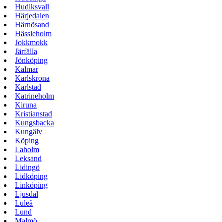
Hudiksvall
Härjedalen
Härnösand
Hässleholm
Jokkmokk
Järfälla
Jönköping
Kalmar
Karlskrona
Karlstad
Katrineholm
Kiruna
Kristianstad
Kungsbacka
Kungälv
Köping
Laholm
Leksand
Lidingö
Lidköping
Linköping
Ljusdal
Luleå
Lund
Malmö