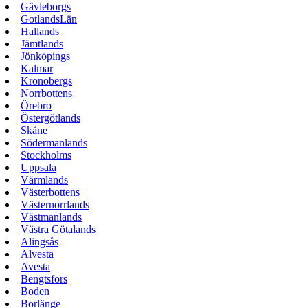
Gävleborgs
GotlandsLän
Hallands
Jämtlands
Jönköpings
Kalmar
Kronobergs
Norrbottens
Örebro
Östergötlands
Skåne
Södermanlands
Stockholms
Uppsala
Värmlands
Västerbottens
Västernorrlands
Västmanlands
Västra Götalands
Alingsås
Alvesta
Avesta
Bengtsfors
Boden
Borlänge