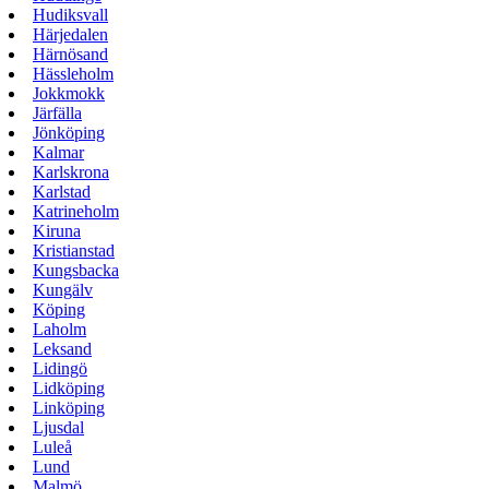
Hudiksvall
Härjedalen
Härnösand
Hässleholm
Jokkmokk
Järfälla
Jönköping
Kalmar
Karlskrona
Karlstad
Katrineholm
Kiruna
Kristianstad
Kungsbacka
Kungälv
Köping
Laholm
Leksand
Lidingö
Lidköping
Linköping
Ljusdal
Luleå
Lund
Malmö