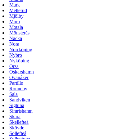
Mark
Mellerud
Mjölby
Mora
Motala
Mönsterås
Nacka
Nora
Norrköping
Nybro
Nyköping
Orsa
Oskarshamn
Ovanåker
Partille
Ronneby
Sala
Sandviken
Sigtuna
Simrishamn
Skara
Skellefteå
Skövde
Sollefteå
Sollentuna