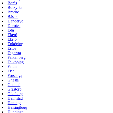
Borås
Botkyrka
Bräcke
Båstad
Danderyd
Dorotea
Eda
Ekerö
Eksjö
Enköping
Eslöv
Fagersta
Falkenberg
Falköping
Falun
Flen
Forshaga
Gnesta
Gotland
Grästorp
Göteborg
Halmstad
Haninge
Helsingborg
Huddinge