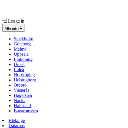
Logga in
Alla orter
Stockholm
Göteborg
Malmö
Uppsala
Linköping
Umeå
Luleå
Norrköping
Helsingborg
Örebro
Västerås
Hägersten
Nacka
Halmstad
Bagarmossen
Blekinge
Dalarnas