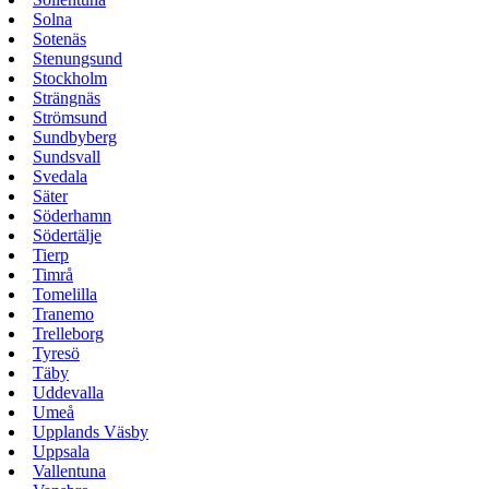
Solna
Sotenäs
Stenungsund
Stockholm
Strängnäs
Strömsund
Sundbyberg
Sundsvall
Svedala
Säter
Söderhamn
Södertälje
Tierp
Timrå
Tomelilla
Tranemo
Trelleborg
Tyresö
Täby
Uddevalla
Umeå
Upplands Väsby
Uppsala
Vallentuna