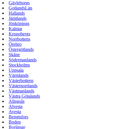
Gävleborgs
GotlandsLän
Hallands
Jämtlands
Jönköpings
Kalmar
Kronobergs
Norrbottens
Örebro
Östergötlands
Skåne
Södermanlands
Stockholms
Uppsala
Värmlands
Västerbottens
Västernorrlands
Västmanlands
Västra Götalands
Alingsås
Alvesta
Avesta
Bengtsfors
Boden
Borlänge