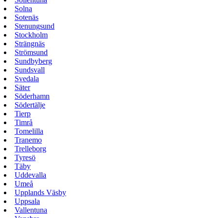
Solna
Sotenäs
Stenungsund
Stockholm
Strängnäs
Strömsund
Sundbyberg
Sundsvall
Svedala
Säter
Söderhamn
Södertälje
Tierp
Timrå
Tomelilla
Tranemo
Trelleborg
Tyresö
Täby
Uddevalla
Umeå
Upplands Väsby
Uppsala
Vallentuna