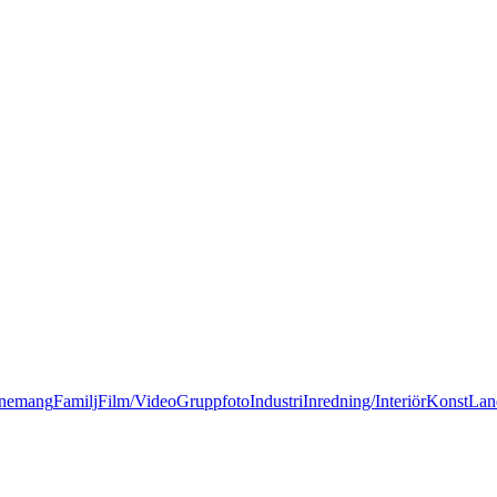
nemang
Familj
Film/Video
Gruppfoto
Industri
Inredning/Interiör
Konst
Lan