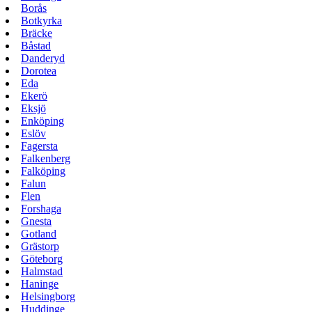
Borås
Botkyrka
Bräcke
Båstad
Danderyd
Dorotea
Eda
Ekerö
Eksjö
Enköping
Eslöv
Fagersta
Falkenberg
Falköping
Falun
Flen
Forshaga
Gnesta
Gotland
Grästorp
Göteborg
Halmstad
Haninge
Helsingborg
Huddinge