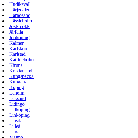
Hudiksvall
Härjedalen
Härnösand
Hässleholm
Jokkmokk
Järfälla
Jönköping
Kalmar
Karlskrona
Karlstad
Katrineholm
Kiruna
Kristianstad
Kungsbacka
Kungälv
Köping
Laholm
Leksand
Lidingö
Lidköping
Linköping
Ljusdal
Luleå
Lund
Malmö