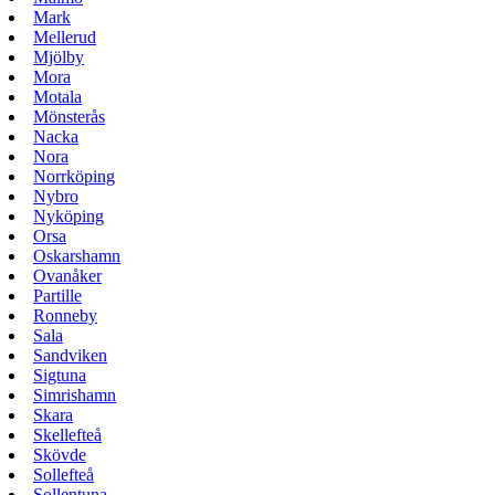
Mark
Mellerud
Mjölby
Mora
Motala
Mönsterås
Nacka
Nora
Norrköping
Nybro
Nyköping
Orsa
Oskarshamn
Ovanåker
Partille
Ronneby
Sala
Sandviken
Sigtuna
Simrishamn
Skara
Skellefteå
Skövde
Sollefteå
Sollentuna