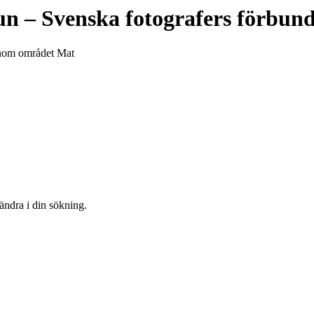
un
– Svenska fotografers förbun
 inom området Mat
 ändra i din sökning.