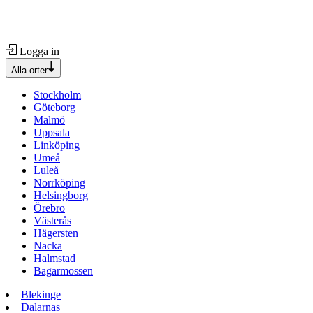
Logga in
Alla orter
Stockholm
Göteborg
Malmö
Uppsala
Linköping
Umeå
Luleå
Norrköping
Helsingborg
Örebro
Västerås
Hägersten
Nacka
Halmstad
Bagarmossen
Blekinge
Dalarnas