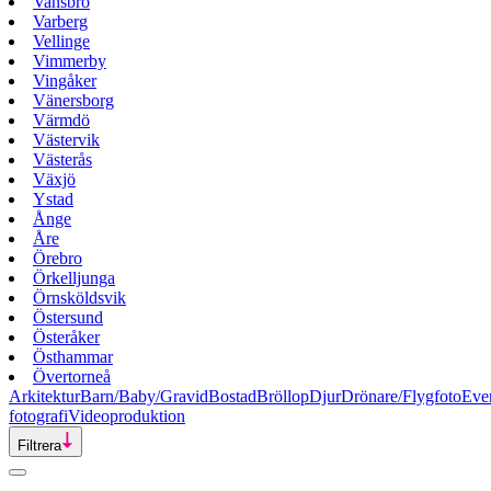
Vansbro
Varberg
Vellinge
Vimmerby
Vingåker
Vänersborg
Värmdö
Västervik
Västerås
Växjö
Ystad
Ånge
Åre
Örebro
Örkelljunga
Örnsköldsvik
Östersund
Österåker
Östhammar
Övertorneå
Arkitektur
Barn/Baby/Gravid
Bostad
Bröllop
Djur
Drönare/Flygfoto
Eve
fotografi
Videoproduktion
Filtrera