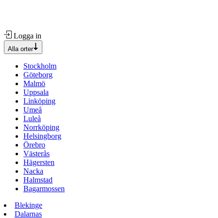
Logga in
Alla orter
Stockholm
Göteborg
Malmö
Uppsala
Linköping
Umeå
Luleå
Norrköping
Helsingborg
Örebro
Västerås
Hägersten
Nacka
Halmstad
Bagarmossen
Blekinge
Dalarnas