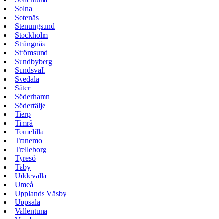
Solna
Sotenäs
Stenungsund
Stockholm
Strängnäs
Strömsund
Sundbyberg
Sundsvall
Svedala
Säter
Söderhamn
Södertälje
Tierp
Timrå
Tomelilla
Tranemo
Trelleborg
Tyresö
Täby
Uddevalla
Umeå
Upplands Väsby
Uppsala
Vallentuna