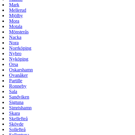
Mark
Mellerud
Mjölby
Mora
Motala
Mönsterås
Nacka
Nora
Norrköping
Nybro
Nyköping
Orsa
Oskarshamn
Ovanåker
Partille
Ronneby
Sala
Sandviken
Sigtuna
Simrishamn
Skara
Skellefteå
Skövde
Sollefteå
Sollentuna