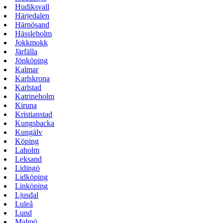
Hudiksvall
Härjedalen
Härnösand
Hässleholm
Jokkmokk
Järfälla
Jönköping
Kalmar
Karlskrona
Karlstad
Katrineholm
Kiruna
Kristianstad
Kungsbacka
Kungälv
Köping
Laholm
Leksand
Lidingö
Lidköping
Linköping
Ljusdal
Luleå
Lund
Malmö