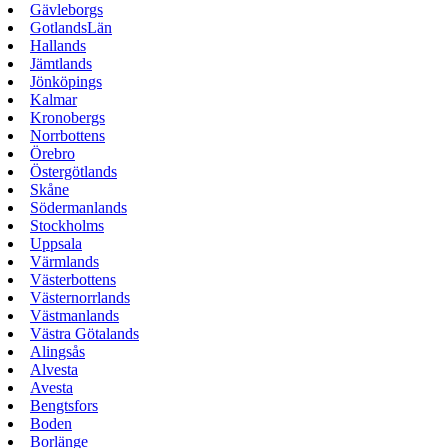
Gävleborgs
GotlandsLän
Hallands
Jämtlands
Jönköpings
Kalmar
Kronobergs
Norrbottens
Örebro
Östergötlands
Skåne
Södermanlands
Stockholms
Uppsala
Värmlands
Västerbottens
Västernorrlands
Västmanlands
Västra Götalands
Alingsås
Alvesta
Avesta
Bengtsfors
Boden
Borlänge