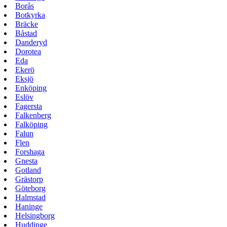
Borås
Botkyrka
Bräcke
Båstad
Danderyd
Dorotea
Eda
Ekerö
Eksjö
Enköping
Eslöv
Fagersta
Falkenberg
Falköping
Falun
Flen
Forshaga
Gnesta
Gotland
Grästorp
Göteborg
Halmstad
Haninge
Helsingborg
Huddinge