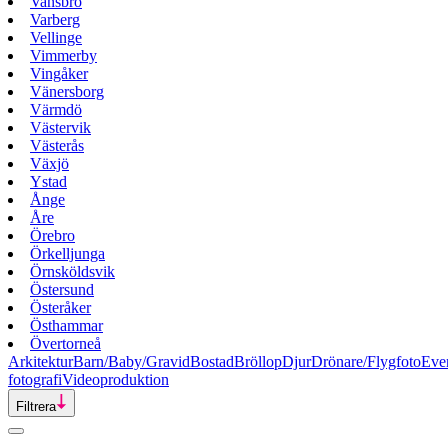
Vansbro
Varberg
Vellinge
Vimmerby
Vingåker
Vänersborg
Värmdö
Västervik
Västerås
Växjö
Ystad
Ånge
Åre
Örebro
Örkelljunga
Örnsköldsvik
Östersund
Österåker
Östhammar
Övertorneå
Arkitektur
Barn/Baby/Gravid
Bostad
Bröllop
Djur
Drönare/Flygfoto
Eve
fotografi
Videoproduktion
Filtrera