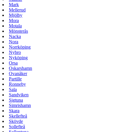
Mark
Mellerud
Mjölby
Mora
Motala
Mönsterås
Nacka
Nora
Norrköping
Nybro
Nyköping
Orsa
Oskarshamn
Ovanåker
Partille
Ronneby
Sala
Sandviken
Sigtuna
Simrishamn
Skara
Skellefteå
Skövde
Sollefteå
Sollentuna