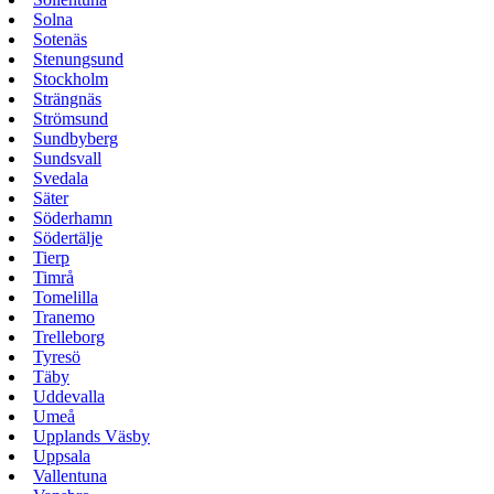
Solna
Sotenäs
Stenungsund
Stockholm
Strängnäs
Strömsund
Sundbyberg
Sundsvall
Svedala
Säter
Söderhamn
Södertälje
Tierp
Timrå
Tomelilla
Tranemo
Trelleborg
Tyresö
Täby
Uddevalla
Umeå
Upplands Väsby
Uppsala
Vallentuna