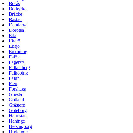
Borås
Botkyrka
Bräcke
Båstad
Danderyd
Dorotea
Eda
Ekerö
Eksjö
Enköping
Eslöv
Fagersta
Falkenberg
Falköping
Falun
Flen
Forshaga
Gnesta
Gotland
Grästorp
Göteborg
Halmstad
Haninge
Helsingborg
Huddinge