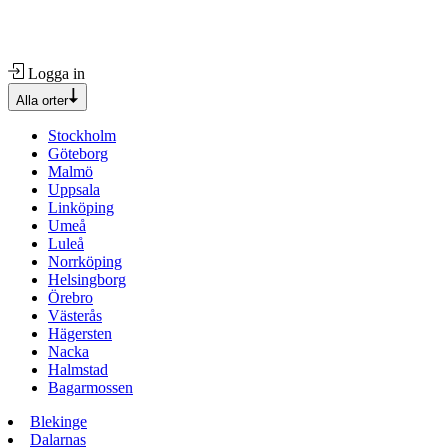
Logga in
Alla orter
Stockholm
Göteborg
Malmö
Uppsala
Linköping
Umeå
Luleå
Norrköping
Helsingborg
Örebro
Västerås
Hägersten
Nacka
Halmstad
Bagarmossen
Blekinge
Dalarnas