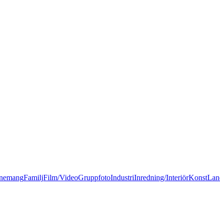
nemang
Familj
Film/Video
Gruppfoto
Industri
Inredning/Interiör
Konst
Lan