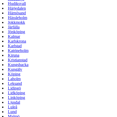
Hudiksvall
Härjedalen
Härnösand
Hässleholm
Jokkmokk
Järfälla
Jönköping
Kalmar
Karlskrona
Karlstad
Katrineholm
Kiruna
Kristianstad
Kungsbacka
Kungälv
Köping
Laholm
Leksand
Lidingö
Lidköping
Linköping
Ljusdal
Luleå
Lund
Malmö