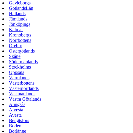
Gävleborgs
GotlandsLän
Hallands
Jämtlands
Jönköpings
Kalmar
Kronobergs
Norrbottens
Örebro
Östergötlands
Skåne
Södermanlands
Stockholms
Uppsala
Värmlands
Västerbottens
Västernorrlands
Västmanlands
Västra Götalands
Alingsås
Alvesta
Avesta
Bengtsfors
Boden
Borlänge