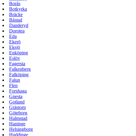
Borås
Botkyrka
Bräcke
Båstad
Danderyd
Dorotea
Eda
Ekerö
Eksjö
Enköping
Eslöv
Fagersta
Falkenberg
Falköping
Falun
Flen
Forshaga
Gnesta
Gotland
Grästorp
Göteborg
Halmstad
Haninge
Helsingborg
Huddinge