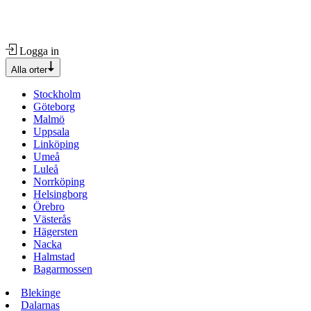
Logga in
Alla orter
Stockholm
Göteborg
Malmö
Uppsala
Linköping
Umeå
Luleå
Norrköping
Helsingborg
Örebro
Västerås
Hägersten
Nacka
Halmstad
Bagarmossen
Blekinge
Dalarnas