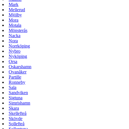
Mark
Mellerud
Mjölby
Mora
Motala
Mönsterås
Nacka
Nora
Norrköping
Nybro
Nyköping
Orsa
Oskarshamn
Ovanåker
Partille
Ronneby
Sala
Sandviken
Sigtuna
Simrishamn
Skara
Skellefteå
Skövde
Sollefteå
Sollentuna