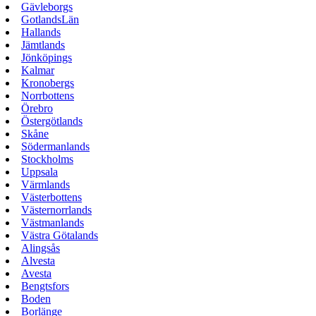
Gävleborgs
GotlandsLän
Hallands
Jämtlands
Jönköpings
Kalmar
Kronobergs
Norrbottens
Örebro
Östergötlands
Skåne
Södermanlands
Stockholms
Uppsala
Värmlands
Västerbottens
Västernorrlands
Västmanlands
Västra Götalands
Alingsås
Alvesta
Avesta
Bengtsfors
Boden
Borlänge