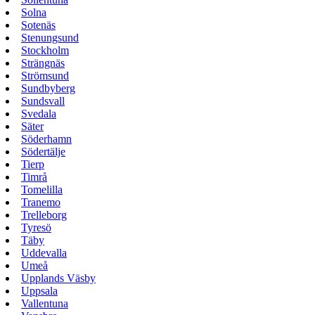
Solna
Sotenäs
Stenungsund
Stockholm
Strängnäs
Strömsund
Sundbyberg
Sundsvall
Svedala
Säter
Söderhamn
Södertälje
Tierp
Timrå
Tomelilla
Tranemo
Trelleborg
Tyresö
Täby
Uddevalla
Umeå
Upplands Väsby
Uppsala
Vallentuna