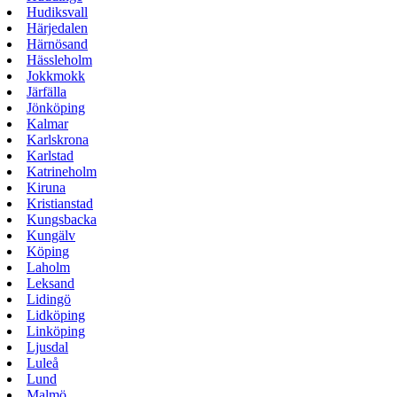
Hudiksvall
Härjedalen
Härnösand
Hässleholm
Jokkmokk
Järfälla
Jönköping
Kalmar
Karlskrona
Karlstad
Katrineholm
Kiruna
Kristianstad
Kungsbacka
Kungälv
Köping
Laholm
Leksand
Lidingö
Lidköping
Linköping
Ljusdal
Luleå
Lund
Malmö