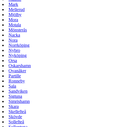
Mark
Mellerud
Mjölby
Mora
Motala
Mönsterås
Nacka
Nora
Norrköping
Nybro
Nyköping
Orsa
Oskarshamn
Ovanåker
Partille
Ronneby
Sala
Sandviken
Sigtuna
Simrishamn
Skara
Skellefteå
Skövde
Sollefteå
Sollentuna