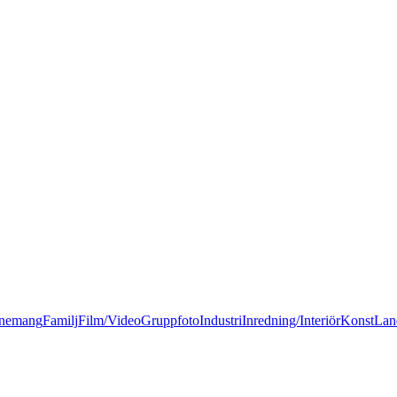
nemang
Familj
Film/Video
Gruppfoto
Industri
Inredning/Interiör
Konst
Lan