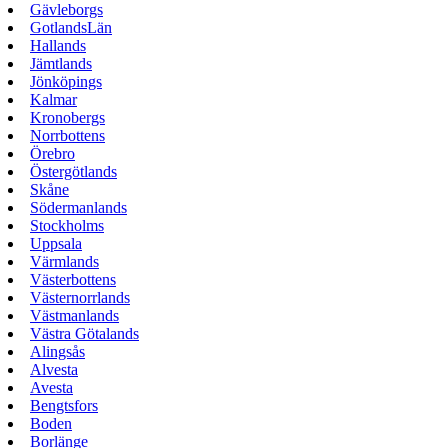
Gävleborgs
GotlandsLän
Hallands
Jämtlands
Jönköpings
Kalmar
Kronobergs
Norrbottens
Örebro
Östergötlands
Skåne
Södermanlands
Stockholms
Uppsala
Värmlands
Västerbottens
Västernorrlands
Västmanlands
Västra Götalands
Alingsås
Alvesta
Avesta
Bengtsfors
Boden
Borlänge