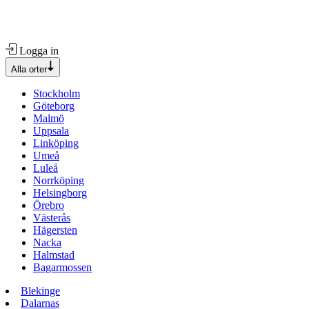
Logga in
Alla orter
Stockholm
Göteborg
Malmö
Uppsala
Linköping
Umeå
Luleå
Norrköping
Helsingborg
Örebro
Västerås
Hägersten
Nacka
Halmstad
Bagarmossen
Blekinge
Dalarnas