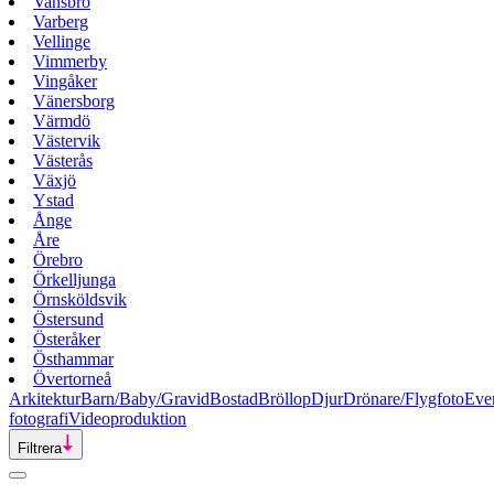
Vansbro
Varberg
Vellinge
Vimmerby
Vingåker
Vänersborg
Värmdö
Västervik
Västerås
Växjö
Ystad
Ånge
Åre
Örebro
Örkelljunga
Örnsköldsvik
Östersund
Österåker
Östhammar
Övertorneå
Arkitektur
Barn/Baby/Gravid
Bostad
Bröllop
Djur
Drönare/Flygfoto
Eve
fotografi
Videoproduktion
Filtrera