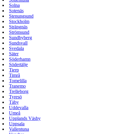
Solna
Sotenäs
Stenungsund
Stockholm
Strängnäs
Strömsund
Sundbyberg
Sundsvall
Svedala
Säter
Söderhamn
Södertälje
Tierp
Timrå
Tomelilla
Tranemo
Trelleborg
Tyresö
Täby
Uddevalla
Umeå
Upplands Väsby
Uppsala
Vallentuna