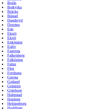
Borås
Botkyrka
Bräcke
Båstad
Danderyd
Dorotea
Eda
Ekerö
Eksjö
Enköping
Eslöv
Fagersta
Falkenberg
Falköping
Falun
Flen
Forshaga
Gnesta
Gotland
Grästorp
Göteborg
Halmstad
Haninge
Helsingborg
Huddinge