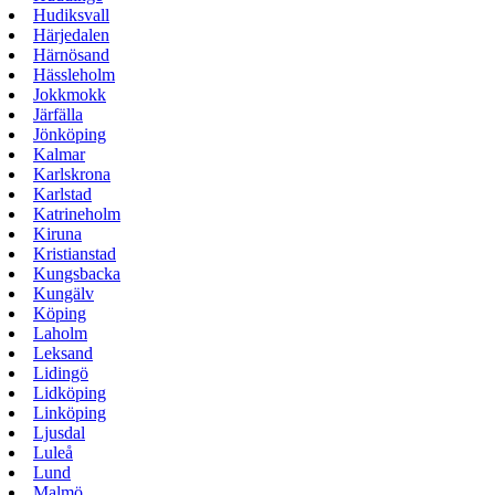
Hudiksvall
Härjedalen
Härnösand
Hässleholm
Jokkmokk
Järfälla
Jönköping
Kalmar
Karlskrona
Karlstad
Katrineholm
Kiruna
Kristianstad
Kungsbacka
Kungälv
Köping
Laholm
Leksand
Lidingö
Lidköping
Linköping
Ljusdal
Luleå
Lund
Malmö