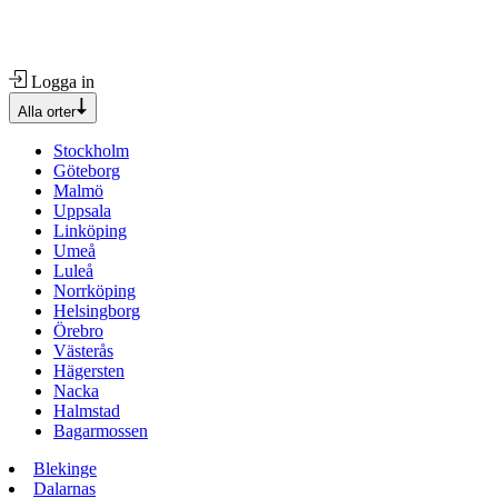
Logga in
Alla orter
Stockholm
Göteborg
Malmö
Uppsala
Linköping
Umeå
Luleå
Norrköping
Helsingborg
Örebro
Västerås
Hägersten
Nacka
Halmstad
Bagarmossen
Blekinge
Dalarnas