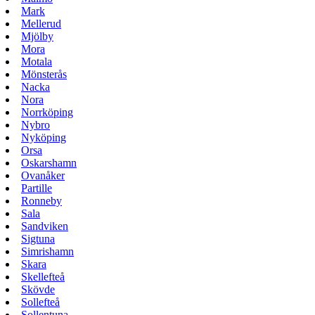
Mark
Mellerud
Mjölby
Mora
Motala
Mönsterås
Nacka
Nora
Norrköping
Nybro
Nyköping
Orsa
Oskarshamn
Ovanåker
Partille
Ronneby
Sala
Sandviken
Sigtuna
Simrishamn
Skara
Skellefteå
Skövde
Sollefteå
Sollentuna