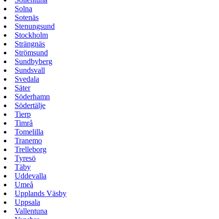
Solna
Sotenäs
Stenungsund
Stockholm
Strängnäs
Strömsund
Sundbyberg
Sundsvall
Svedala
Säter
Söderhamn
Södertälje
Tierp
Timrå
Tomelilla
Tranemo
Trelleborg
Tyresö
Täby
Uddevalla
Umeå
Upplands Väsby
Uppsala
Vallentuna