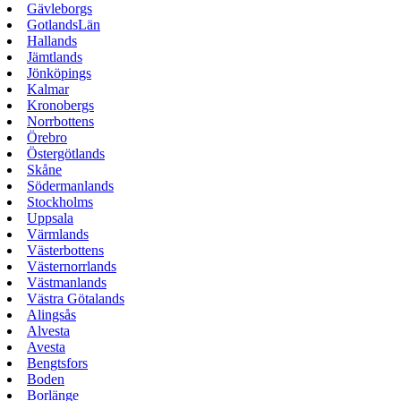
Gävleborgs
GotlandsLän
Hallands
Jämtlands
Jönköpings
Kalmar
Kronobergs
Norrbottens
Örebro
Östergötlands
Skåne
Södermanlands
Stockholms
Uppsala
Värmlands
Västerbottens
Västernorrlands
Västmanlands
Västra Götalands
Alingsås
Alvesta
Avesta
Bengtsfors
Boden
Borlänge