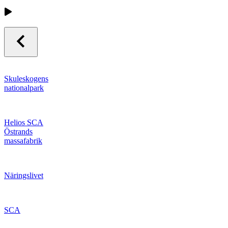
Skuleskogens
nationalpark
Helios SCA
Östrands
massafabrik
Näringslivet
SCA