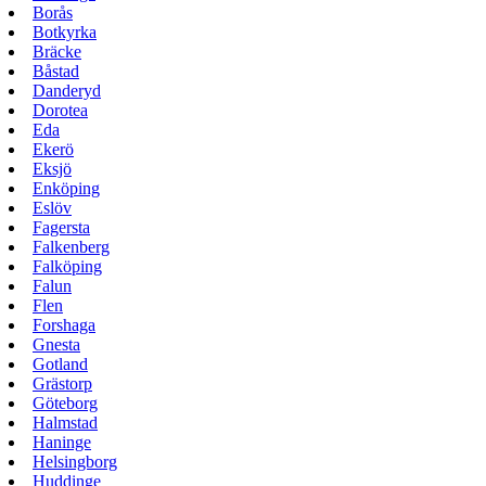
Borås
Botkyrka
Bräcke
Båstad
Danderyd
Dorotea
Eda
Ekerö
Eksjö
Enköping
Eslöv
Fagersta
Falkenberg
Falköping
Falun
Flen
Forshaga
Gnesta
Gotland
Grästorp
Göteborg
Halmstad
Haninge
Helsingborg
Huddinge