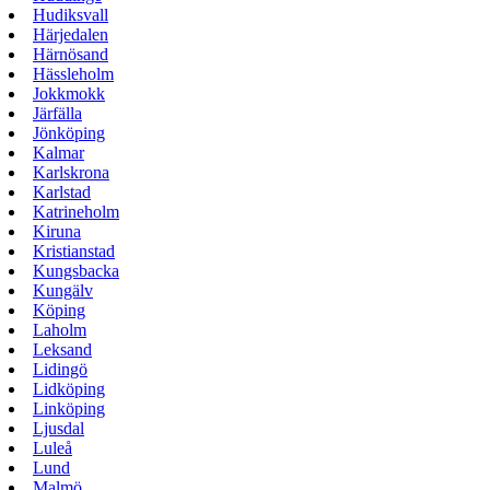
Hudiksvall
Härjedalen
Härnösand
Hässleholm
Jokkmokk
Järfälla
Jönköping
Kalmar
Karlskrona
Karlstad
Katrineholm
Kiruna
Kristianstad
Kungsbacka
Kungälv
Köping
Laholm
Leksand
Lidingö
Lidköping
Linköping
Ljusdal
Luleå
Lund
Malmö