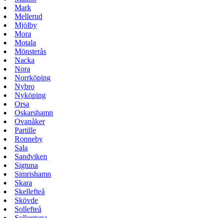
Mark
Mellerud
Mjölby
Mora
Motala
Mönsterås
Nacka
Nora
Norrköping
Nybro
Nyköping
Orsa
Oskarshamn
Ovanåker
Partille
Ronneby
Sala
Sandviken
Sigtuna
Simrishamn
Skara
Skellefteå
Skövde
Sollefteå
Sollentuna