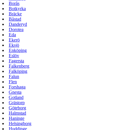
Borås
Botkyrka
Bräcke
Båstad
Danderyd
Dorotea
Eda
Ekerö
Eksjö
Enköping
Eslöv
Fagersta
Falkenberg
Falköping
Falun
Flen
Forshaga
Gnesta
Gotland
Grästorp
Göteborg
Halmstad
Haninge
Helsingborg
Huddinge