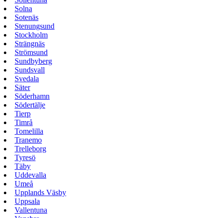
Solna
Sotenäs
Stenungsund
Stockholm
Strängnäs
Strömsund
Sundbyberg
Sundsvall
Svedala
Säter
Söderhamn
Södertälje
Tierp
Timrå
Tomelilla
Tranemo
Trelleborg
Tyresö
Täby
Uddevalla
Umeå
Upplands Väsby
Uppsala
Vallentuna