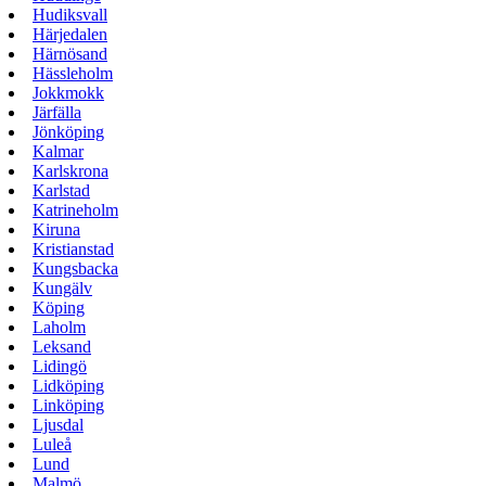
Hudiksvall
Härjedalen
Härnösand
Hässleholm
Jokkmokk
Järfälla
Jönköping
Kalmar
Karlskrona
Karlstad
Katrineholm
Kiruna
Kristianstad
Kungsbacka
Kungälv
Köping
Laholm
Leksand
Lidingö
Lidköping
Linköping
Ljusdal
Luleå
Lund
Malmö