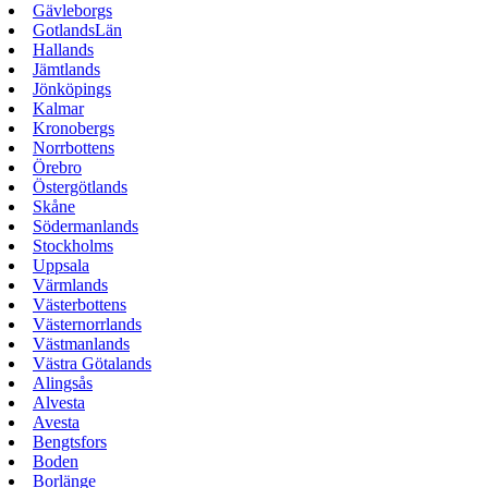
Gävleborgs
GotlandsLän
Hallands
Jämtlands
Jönköpings
Kalmar
Kronobergs
Norrbottens
Örebro
Östergötlands
Skåne
Södermanlands
Stockholms
Uppsala
Värmlands
Västerbottens
Västernorrlands
Västmanlands
Västra Götalands
Alingsås
Alvesta
Avesta
Bengtsfors
Boden
Borlänge