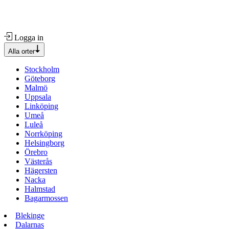
Logga in
Alla orter
Stockholm
Göteborg
Malmö
Uppsala
Linköping
Umeå
Luleå
Norrköping
Helsingborg
Örebro
Västerås
Hägersten
Nacka
Halmstad
Bagarmossen
Blekinge
Dalarnas