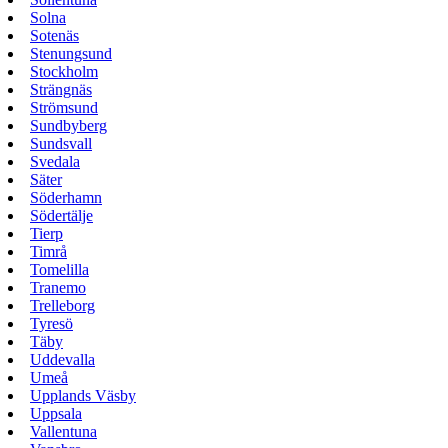
Solna
Sotenäs
Stenungsund
Stockholm
Strängnäs
Strömsund
Sundbyberg
Sundsvall
Svedala
Säter
Söderhamn
Södertälje
Tierp
Timrå
Tomelilla
Tranemo
Trelleborg
Tyresö
Täby
Uddevalla
Umeå
Upplands Väsby
Uppsala
Vallentuna