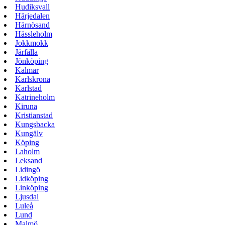
Hudiksvall
Härjedalen
Härnösand
Hässleholm
Jokkmokk
Järfälla
Jönköping
Kalmar
Karlskrona
Karlstad
Katrineholm
Kiruna
Kristianstad
Kungsbacka
Kungälv
Köping
Laholm
Leksand
Lidingö
Lidköping
Linköping
Ljusdal
Luleå
Lund
Malmö