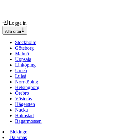
Logga in
Alla orter
Stockholm
Göteborg
Malmö
Uppsala
Linköping
Umeå
Luleå
Norrköping
Helsingborg
Örebro
Västerås
Hägersten
Nacka
Halmstad
Bagarmossen
Blekinge
Dalarnas