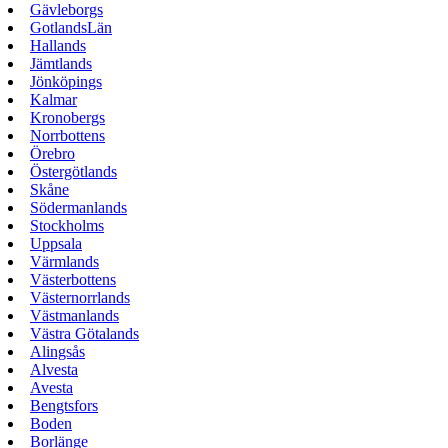
Gävleborgs
GotlandsLän
Hallands
Jämtlands
Jönköpings
Kalmar
Kronobergs
Norrbottens
Örebro
Östergötlands
Skåne
Södermanlands
Stockholms
Uppsala
Värmlands
Västerbottens
Västernorrlands
Västmanlands
Västra Götalands
Alingsås
Alvesta
Avesta
Bengtsfors
Boden
Borlänge