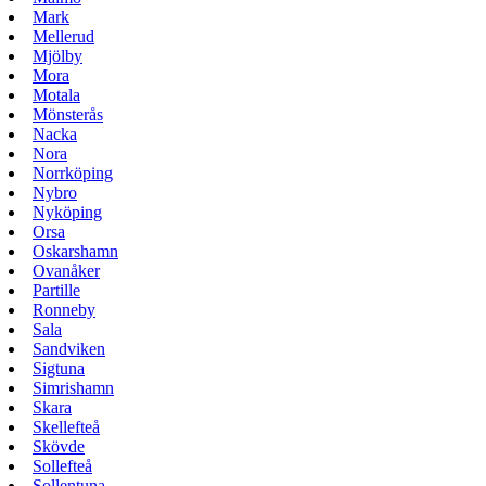
Mark
Mellerud
Mjölby
Mora
Motala
Mönsterås
Nacka
Nora
Norrköping
Nybro
Nyköping
Orsa
Oskarshamn
Ovanåker
Partille
Ronneby
Sala
Sandviken
Sigtuna
Simrishamn
Skara
Skellefteå
Skövde
Sollefteå
Sollentuna