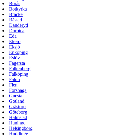
Borås
Botkyrka
Bräcke
Båstad
Danderyd
Dorotea
Eda
Ekerö
Eksjö
Enköping
Eslöv
Fagersta
Falkenberg
Falköping
Falun
Flen
Forshaga
Gnesta
Gotland
Grästorp
Göteborg
Halmstad
Haninge
Helsingborg
Huddinge