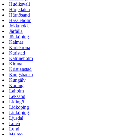
Hudiksvall
Härjedalen
Härnösand
Hässleholm
Jokkmokk
Järfälla
Jönköping
Kalmar
Karlskrona
Karlstad
Katrineholm
Kiruna
Kristianstad
Kungsbacka
Kungälv
Köping
Laholm
Leksand
Lidingö
Lidköping
Linköping
Ljusdal
Luleå
Lund
Malmö