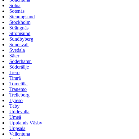
Solna
Sotenäs
Stenungsund
Stockholm
Strängnäs
Strömsund
Sundbyberg
Sundsvall
Svedala
Säter
Söderhamn
Södertälje
Tierp
Timrå
Tomelilla
Tranemo
Trelleborg
Tyresö
Täby
Uddevalla
Umeå
Upplands Väsby
Uppsala
Vallentuna