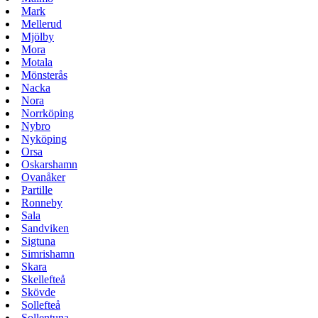
Mark
Mellerud
Mjölby
Mora
Motala
Mönsterås
Nacka
Nora
Norrköping
Nybro
Nyköping
Orsa
Oskarshamn
Ovanåker
Partille
Ronneby
Sala
Sandviken
Sigtuna
Simrishamn
Skara
Skellefteå
Skövde
Sollefteå
Sollentuna