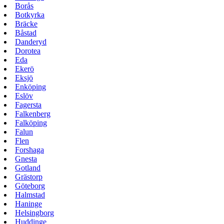
Borås
Botkyrka
Bräcke
Båstad
Danderyd
Dorotea
Eda
Ekerö
Eksjö
Enköping
Eslöv
Fagersta
Falkenberg
Falköping
Falun
Flen
Forshaga
Gnesta
Gotland
Grästorp
Göteborg
Halmstad
Haninge
Helsingborg
Huddinge