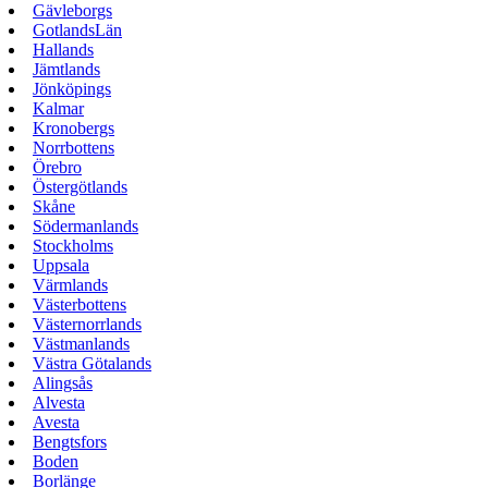
Gävleborgs
GotlandsLän
Hallands
Jämtlands
Jönköpings
Kalmar
Kronobergs
Norrbottens
Örebro
Östergötlands
Skåne
Södermanlands
Stockholms
Uppsala
Värmlands
Västerbottens
Västernorrlands
Västmanlands
Västra Götalands
Alingsås
Alvesta
Avesta
Bengtsfors
Boden
Borlänge