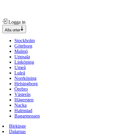
Logga in
Alla orter
Stockholm
Göteborg
Malmö
Uppsala
Linköping
Umeå
Luleå
Norrköping
Helsingborg
Örebro
Västerås
Hägersten
Nacka
Halmstad
Bagarmossen
Blekinge
Dalarnas