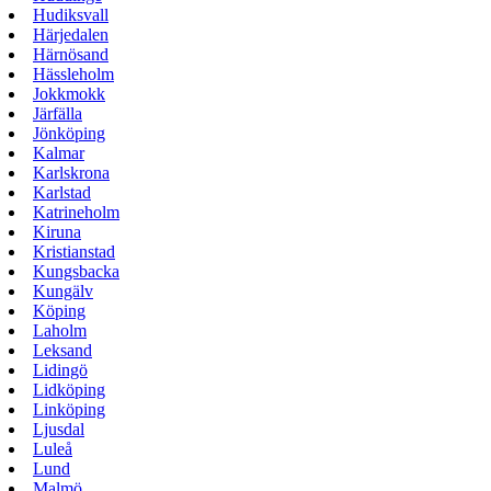
Hudiksvall
Härjedalen
Härnösand
Hässleholm
Jokkmokk
Järfälla
Jönköping
Kalmar
Karlskrona
Karlstad
Katrineholm
Kiruna
Kristianstad
Kungsbacka
Kungälv
Köping
Laholm
Leksand
Lidingö
Lidköping
Linköping
Ljusdal
Luleå
Lund
Malmö