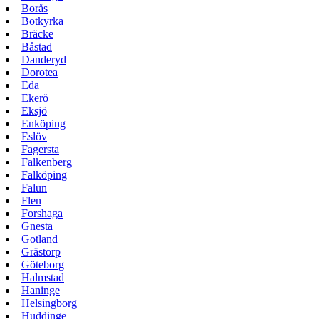
Borås
Botkyrka
Bräcke
Båstad
Danderyd
Dorotea
Eda
Ekerö
Eksjö
Enköping
Eslöv
Fagersta
Falkenberg
Falköping
Falun
Flen
Forshaga
Gnesta
Gotland
Grästorp
Göteborg
Halmstad
Haninge
Helsingborg
Huddinge