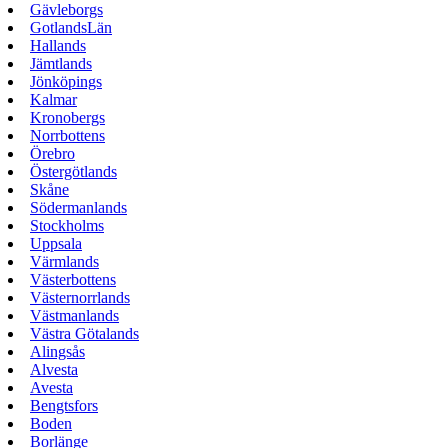
Gävleborgs
GotlandsLän
Hallands
Jämtlands
Jönköpings
Kalmar
Kronobergs
Norrbottens
Örebro
Östergötlands
Skåne
Södermanlands
Stockholms
Uppsala
Värmlands
Västerbottens
Västernorrlands
Västmanlands
Västra Götalands
Alingsås
Alvesta
Avesta
Bengtsfors
Boden
Borlänge