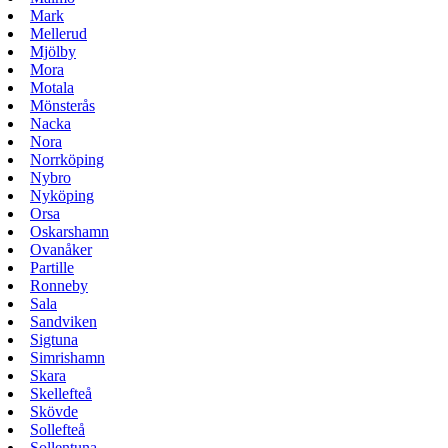
Mark
Mellerud
Mjölby
Mora
Motala
Mönsterås
Nacka
Nora
Norrköping
Nybro
Nyköping
Orsa
Oskarshamn
Ovanåker
Partille
Ronneby
Sala
Sandviken
Sigtuna
Simrishamn
Skara
Skellefteå
Skövde
Sollefteå
Sollentuna