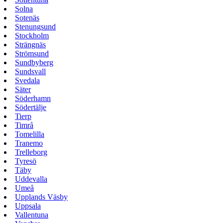
Solna
Sotenäs
Stenungsund
Stockholm
Strängnäs
Strömsund
Sundbyberg
Sundsvall
Svedala
Säter
Söderhamn
Södertälje
Tierp
Timrå
Tomelilla
Tranemo
Trelleborg
Tyresö
Täby
Uddevalla
Umeå
Upplands Väsby
Uppsala
Vallentuna