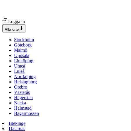
Logga in
Alla orter
Stockholm
Göteborg
Malmö
Uppsala
Linköping
Umeå
Luleå
Norrköping
Helsingborg
Örebro
Västerås
Hägersten
Nacka
Halmstad
Bagarmossen
Blekinge
Dalarnas