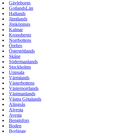
Gävleborgs
GotlandsLän
Hallands
Jämtlands
Jönköpings
Kalmar
Kronobergs
Norrbottens
Örebro
Östergötlands
Skåne
Södermanlands
Stockholms
Uppsala
Värmlands
Västerbottens
Västernorrlands
Västmanlands
Västra Götalands
Alingsås
Alvesta
Avesta
Bengtsfors
Boden
Borlänge