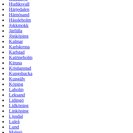
Hudiksvall
Härjedalen
Härnösand
Hässleholm
Jokkmokk
Järfälla
Jönköping
Kalmar
Karlskrona
Karlstad
Katrineholm
Kiruna
Kristianstad
Kungsbacka
Kungälv
Köping
Laholm
Leksand
Lidingö
Lidköping
Linköping
Ljusdal
Luleå
Lund
Malmö