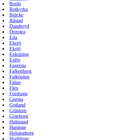
Borås
Botkyrka
Bräcke
Båstad
Danderyd
Dorotea
Eda
Ekerö
Eksjö
Enköping
Eslöv
Fagersta
Falkenberg
Falköping
Falun
Flen
Forshaga
Gnesta
Gotland
Grästorp
Göteborg
Halmstad
Haninge
Helsingborg
Huddinge