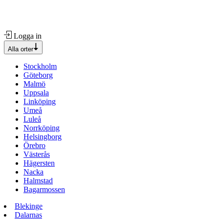
Logga in
Alla orter
Stockholm
Göteborg
Malmö
Uppsala
Linköping
Umeå
Luleå
Norrköping
Helsingborg
Örebro
Västerås
Hägersten
Nacka
Halmstad
Bagarmossen
Blekinge
Dalarnas