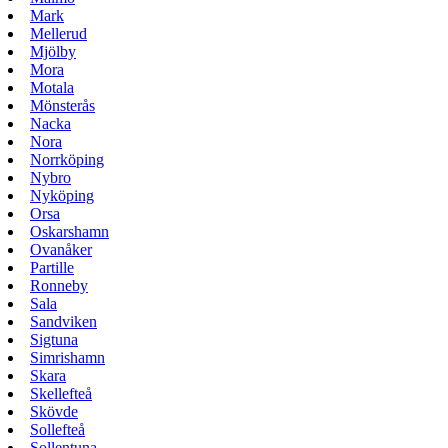
Mark
Mellerud
Mjölby
Mora
Motala
Mönsterås
Nacka
Nora
Norrköping
Nybro
Nyköping
Orsa
Oskarshamn
Ovanåker
Partille
Ronneby
Sala
Sandviken
Sigtuna
Simrishamn
Skara
Skellefteå
Skövde
Sollefteå
Sollentuna