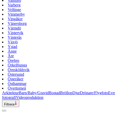
Vansbro
Varberg
Vellinge
Vimmerby
Vingåker
Vänersborg
Värmdö
Västervik
Västerås
Växjö
Ystad
Ånge
Åre
Örebro
Örkelljunga
Örnsköldsvik
Östersund
Österåker
Östhammar
Övertorneå
Arkitektur
Barn/Baby/Gravid
Bostad
Bröllop
Djur
Drönare/Flygfoto
Eve
fotografi
Videoproduktion
Filtrera