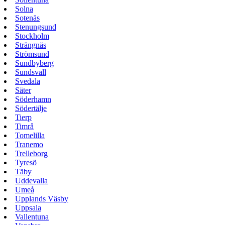
Solna
Sotenäs
Stenungsund
Stockholm
Strängnäs
Strömsund
Sundbyberg
Sundsvall
Svedala
Säter
Söderhamn
Södertälje
Tierp
Timrå
Tomelilla
Tranemo
Trelleborg
Tyresö
Täby
Uddevalla
Umeå
Upplands Väsby
Uppsala
Vallentuna