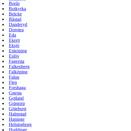
Borås
Botkyrka
Bräcke
Båstad
Danderyd
Dorotea
Eda
Ekerö
Eksjö
Enköping
Eslöv
Fagersta
Falkenberg
Falköping
Falun
Flen
Forshaga
Gnesta
Gotland
Grästorp
Göteborg
Halmstad
Haninge
Helsingborg
Huddinge