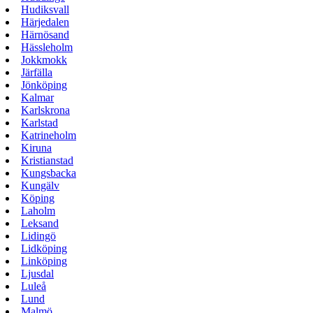
Hudiksvall
Härjedalen
Härnösand
Hässleholm
Jokkmokk
Järfälla
Jönköping
Kalmar
Karlskrona
Karlstad
Katrineholm
Kiruna
Kristianstad
Kungsbacka
Kungälv
Köping
Laholm
Leksand
Lidingö
Lidköping
Linköping
Ljusdal
Luleå
Lund
Malmö