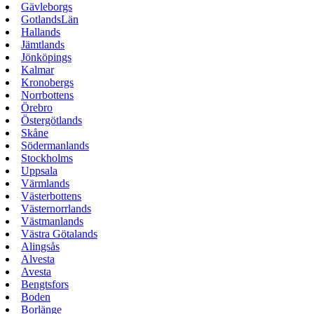
Gävleborgs
GotlandsLän
Hallands
Jämtlands
Jönköpings
Kalmar
Kronobergs
Norrbottens
Örebro
Östergötlands
Skåne
Södermanlands
Stockholms
Uppsala
Värmlands
Västerbottens
Västernorrlands
Västmanlands
Västra Götalands
Alingsås
Alvesta
Avesta
Bengtsfors
Boden
Borlänge