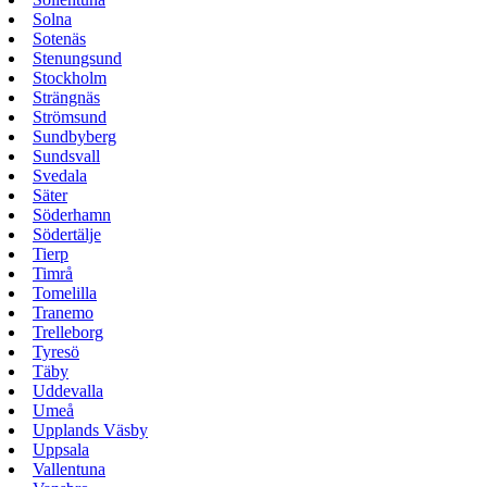
Solna
Sotenäs
Stenungsund
Stockholm
Strängnäs
Strömsund
Sundbyberg
Sundsvall
Svedala
Säter
Söderhamn
Södertälje
Tierp
Timrå
Tomelilla
Tranemo
Trelleborg
Tyresö
Täby
Uddevalla
Umeå
Upplands Väsby
Uppsala
Vallentuna