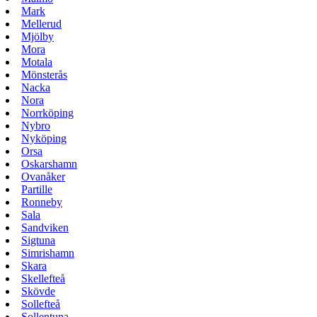
Mark
Mellerud
Mjölby
Mora
Motala
Mönsterås
Nacka
Nora
Norrköping
Nybro
Nyköping
Orsa
Oskarshamn
Ovanåker
Partille
Ronneby
Sala
Sandviken
Sigtuna
Simrishamn
Skara
Skellefteå
Skövde
Sollefteå
Sollentuna