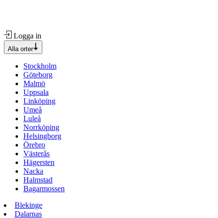
Logga in
Alla orter
Stockholm
Göteborg
Malmö
Uppsala
Linköping
Umeå
Luleå
Norrköping
Helsingborg
Örebro
Västerås
Hägersten
Nacka
Halmstad
Bagarmossen
Blekinge
Dalarnas