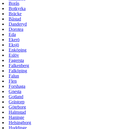
Borås
Botkyrka
Bräcke
Båstad
Danderyd
Dorotea
Eda
Ekerö
Eksjö
Enköping
Eslöv
Fagersta
Falkenberg
Falköping
Falun
Flen
Forshaga
Gnesta
Gotland
Grästorp
Göteborg
Halmstad
Haninge
Helsingborg
Huddinge