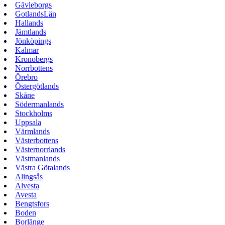
Gävleborgs
GotlandsLän
Hallands
Jämtlands
Jönköpings
Kalmar
Kronobergs
Norrbottens
Örebro
Östergötlands
Skåne
Södermanlands
Stockholms
Uppsala
Värmlands
Västerbottens
Västernorrlands
Västmanlands
Västra Götalands
Alingsås
Alvesta
Avesta
Bengtsfors
Boden
Borlänge