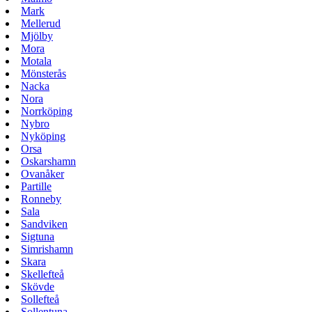
Mark
Mellerud
Mjölby
Mora
Motala
Mönsterås
Nacka
Nora
Norrköping
Nybro
Nyköping
Orsa
Oskarshamn
Ovanåker
Partille
Ronneby
Sala
Sandviken
Sigtuna
Simrishamn
Skara
Skellefteå
Skövde
Sollefteå
Sollentuna