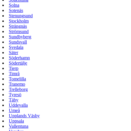
Solna
Sotenäs
Stenungsund
Stockholm
Strängnäs
Strömsund
Sundbyberg
Sundsvall
Svedala
Säter
Söderhamn
Södertälje
Tierp
Timrå
Tomelilla
Tranemo
Trelleborg
Tyresö
Täby
Uddevalla
Umeå
Upplands Väsby
Uppsala
Vallentuna