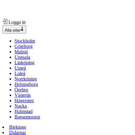
Logga in
Alla orter
Stockholm
Göteborg
Malmö
Uppsala
Linköping
Umeå
Luleå
Norrköping
Helsingborg
Örebro
Västerås
Hägersten
Nacka
Halmstad
Bagarmossen
Blekinge
Dalarnas