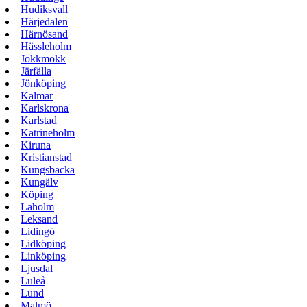
Hudiksvall
Härjedalen
Härnösand
Hässleholm
Jokkmokk
Järfälla
Jönköping
Kalmar
Karlskrona
Karlstad
Katrineholm
Kiruna
Kristianstad
Kungsbacka
Kungälv
Köping
Laholm
Leksand
Lidingö
Lidköping
Linköping
Ljusdal
Luleå
Lund
Malmö