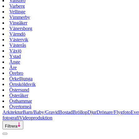
Vansbro
Varberg
Vellinge
Vimmerby
Vingåker
Vänersborg
Värmdö
Västervik
Västerås
Växjö
Ystad
Ånge
Åre
Örebro
Örkelljunga
Örnsköldsvik
Östersund
Österåker
Östhammar
Övertorneå
Arkitektur
Barn/Baby/Gravid
Bostad
Bröllop
Djur
Drönare/Flygfoto
Eve
fotografi
Videoproduktion
Filtrera