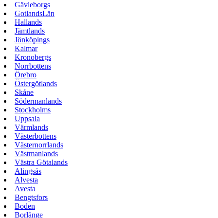
Gävleborgs
GotlandsLän
Hallands
Jämtlands
Jönköpings
Kalmar
Kronobergs
Norrbottens
Örebro
Östergötlands
Skåne
Södermanlands
Stockholms
Uppsala
Värmlands
Västerbottens
Västernorrlands
Västmanlands
Västra Götalands
Alingsås
Alvesta
Avesta
Bengtsfors
Boden
Borlänge