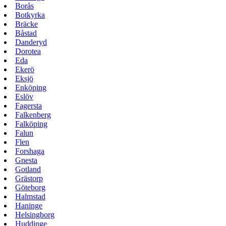
Borås
Botkyrka
Bräcke
Båstad
Danderyd
Dorotea
Eda
Ekerö
Eksjö
Enköping
Eslöv
Fagersta
Falkenberg
Falköping
Falun
Flen
Forshaga
Gnesta
Gotland
Grästorp
Göteborg
Halmstad
Haninge
Helsingborg
Huddinge