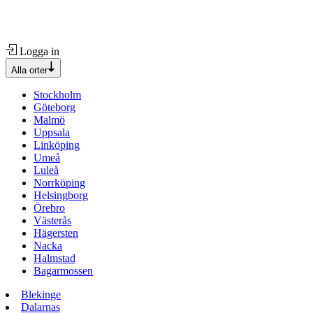
Logga in
Alla orter
Stockholm
Göteborg
Malmö
Uppsala
Linköping
Umeå
Luleå
Norrköping
Helsingborg
Örebro
Västerås
Hägersten
Nacka
Halmstad
Bagarmossen
Blekinge
Dalarnas