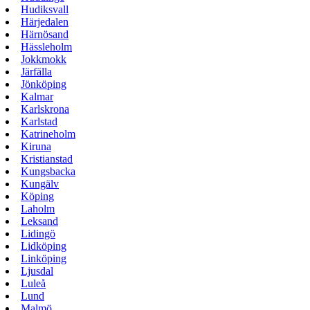
Hudiksvall
Härjedalen
Härnösand
Hässleholm
Jokkmokk
Järfälla
Jönköping
Kalmar
Karlskrona
Karlstad
Katrineholm
Kiruna
Kristianstad
Kungsbacka
Kungälv
Köping
Laholm
Leksand
Lidingö
Lidköping
Linköping
Ljusdal
Luleå
Lund
Malmö