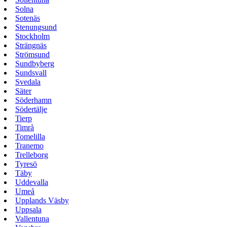
Solna
Sotenäs
Stenungsund
Stockholm
Strängnäs
Strömsund
Sundbyberg
Sundsvall
Svedala
Säter
Söderhamn
Södertälje
Tierp
Timrå
Tomelilla
Tranemo
Trelleborg
Tyresö
Täby
Uddevalla
Umeå
Upplands Väsby
Uppsala
Vallentuna