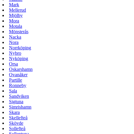
Mark
Mellerud
Mjölby
Mora
Motala
Mönsterås
Nacka
Nora
Norrköping
Nybro
Nyköping
Orsa
Oskarshamn
Ovanåker
Partille
Ronneby
Sala
Sandviken
Sigtuna
Simrishamn
Skara
Skellefteå
Skövde
Sollefteå
Sollentuna