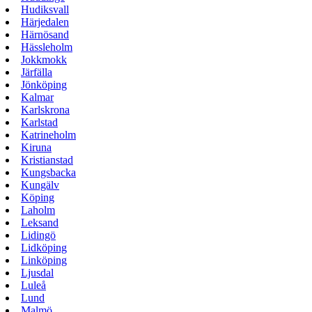
Hudiksvall
Härjedalen
Härnösand
Hässleholm
Jokkmokk
Järfälla
Jönköping
Kalmar
Karlskrona
Karlstad
Katrineholm
Kiruna
Kristianstad
Kungsbacka
Kungälv
Köping
Laholm
Leksand
Lidingö
Lidköping
Linköping
Ljusdal
Luleå
Lund
Malmö