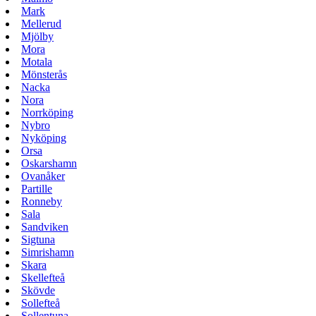
Mark
Mellerud
Mjölby
Mora
Motala
Mönsterås
Nacka
Nora
Norrköping
Nybro
Nyköping
Orsa
Oskarshamn
Ovanåker
Partille
Ronneby
Sala
Sandviken
Sigtuna
Simrishamn
Skara
Skellefteå
Skövde
Sollefteå
Sollentuna