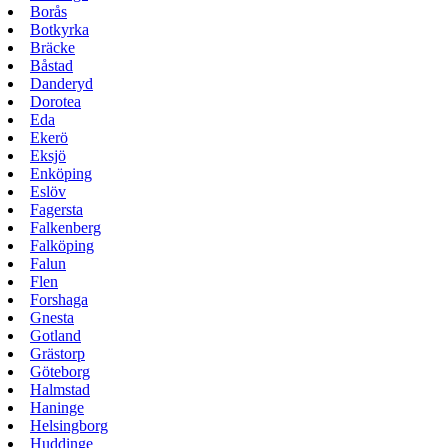
Borås
Botkyrka
Bräcke
Båstad
Danderyd
Dorotea
Eda
Ekerö
Eksjö
Enköping
Eslöv
Fagersta
Falkenberg
Falköping
Falun
Flen
Forshaga
Gnesta
Gotland
Grästorp
Göteborg
Halmstad
Haninge
Helsingborg
Huddinge