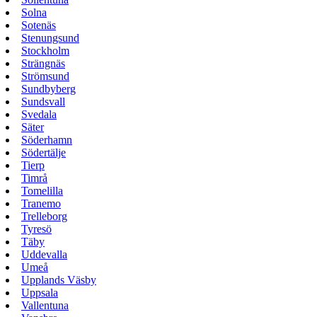
Solna
Sotenäs
Stenungsund
Stockholm
Strängnäs
Strömsund
Sundbyberg
Sundsvall
Svedala
Säter
Söderhamn
Södertälje
Tierp
Timrå
Tomelilla
Tranemo
Trelleborg
Tyresö
Täby
Uddevalla
Umeå
Upplands Väsby
Uppsala
Vallentuna