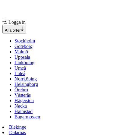
Logga in
Alla orter
Stockholm
Göteborg
Malmö
Uppsala
Linköping
Umeå
Luleå
Norrköping
Helsingborg
Örebro
Västerås
Hägersten
Nacka
Halmstad
Bagarmossen
Blekinge
Dalarnas