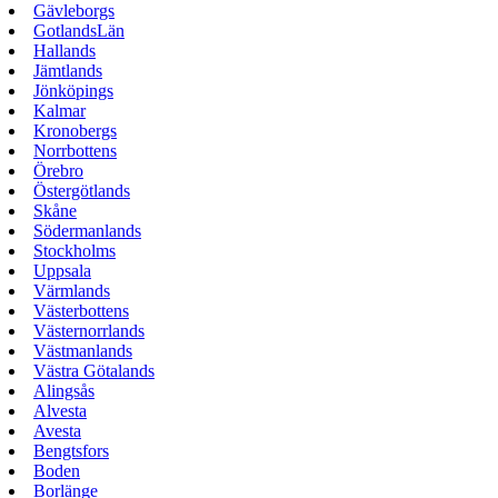
Gävleborgs
GotlandsLän
Hallands
Jämtlands
Jönköpings
Kalmar
Kronobergs
Norrbottens
Örebro
Östergötlands
Skåne
Södermanlands
Stockholms
Uppsala
Värmlands
Västerbottens
Västernorrlands
Västmanlands
Västra Götalands
Alingsås
Alvesta
Avesta
Bengtsfors
Boden
Borlänge