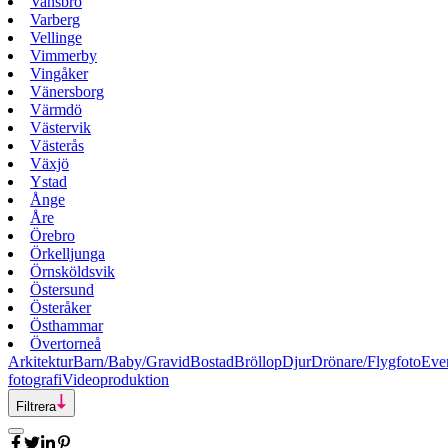
Vansbro
Varberg
Vellinge
Vimmerby
Vingåker
Vänersborg
Värmdö
Västervik
Västerås
Växjö
Ystad
Ånge
Åre
Örebro
Örkelljunga
Örnsköldsvik
Östersund
Österåker
Östhammar
Övertorneå
Arkitektur
Barn/Baby/Gravid
Bostad
Bröllop
Djur
Drönare/Flygfoto
Eve
fotografi
Videoproduktion
Filtrera