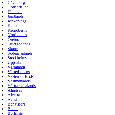
Gävleborgs
GotlandsLän
Hallands
Jämtlands
Jönköpings
Kalmar
Kronobergs
Norrbottens
Örebro
Östergötlands
Skåne
Södermanlands
Stockholms
Uppsala
Värmlands
Västerbottens
Västernorrlands
Västmanlands
Västra Götalands
Alingsås
Alvesta
Avesta
Bengtsfors
Boden
Borlänge