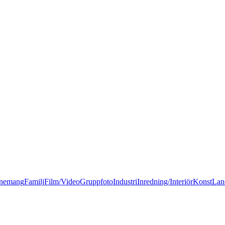
nemang
Familj
Film/Video
Gruppfoto
Industri
Inredning/Interiör
Konst
Lan