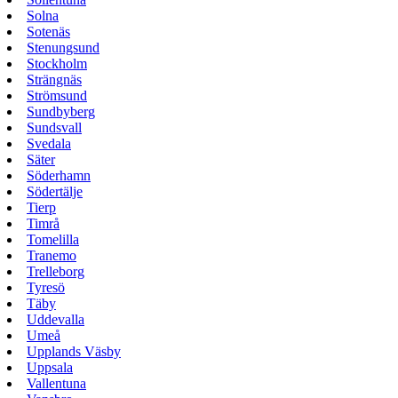
Solna
Sotenäs
Stenungsund
Stockholm
Strängnäs
Strömsund
Sundbyberg
Sundsvall
Svedala
Säter
Söderhamn
Södertälje
Tierp
Timrå
Tomelilla
Tranemo
Trelleborg
Tyresö
Täby
Uddevalla
Umeå
Upplands Väsby
Uppsala
Vallentuna