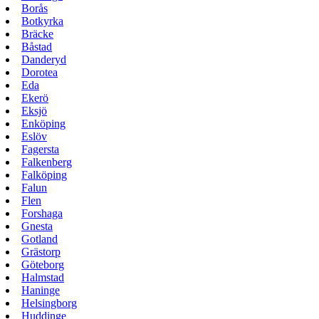
Borås
Botkyrka
Bräcke
Båstad
Danderyd
Dorotea
Eda
Ekerö
Eksjö
Enköping
Eslöv
Fagersta
Falkenberg
Falköping
Falun
Flen
Forshaga
Gnesta
Gotland
Grästorp
Göteborg
Halmstad
Haninge
Helsingborg
Huddinge