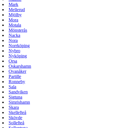
Mark
Mellerud
Mjölby
Mora
Motala
Mönsterås
Nacka
Nora
Norrköping
Nybro
Nyköping
Orsa
Oskarshamn
Ovanåker
Partille
Ronneby
Sala
Sandviken
Sigtuna
Simrishamn
Skara
Skellefteå
Skövde
Sollefteå
Sollentuna