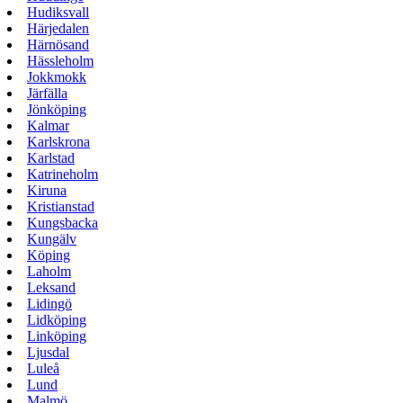
Hudiksvall
Härjedalen
Härnösand
Hässleholm
Jokkmokk
Järfälla
Jönköping
Kalmar
Karlskrona
Karlstad
Katrineholm
Kiruna
Kristianstad
Kungsbacka
Kungälv
Köping
Laholm
Leksand
Lidingö
Lidköping
Linköping
Ljusdal
Luleå
Lund
Malmö