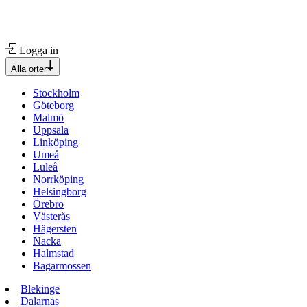
Logga in
Alla orter
Stockholm
Göteborg
Malmö
Uppsala
Linköping
Umeå
Luleå
Norrköping
Helsingborg
Örebro
Västerås
Hägersten
Nacka
Halmstad
Bagarmossen
Blekinge
Dalarnas