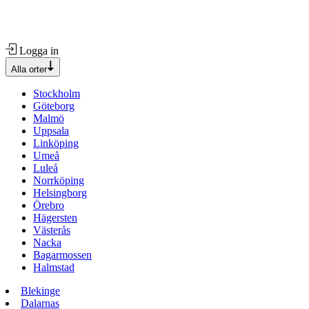
Logga in
Alla orter
Stockholm
Göteborg
Malmö
Uppsala
Linköping
Umeå
Luleå
Norrköping
Helsingborg
Örebro
Hägersten
Västerås
Nacka
Bagarmossen
Halmstad
Blekinge
Dalarnas