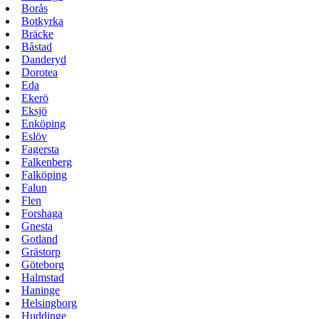
Borås
Botkyrka
Bräcke
Båstad
Danderyd
Dorotea
Eda
Ekerö
Eksjö
Enköping
Eslöv
Fagersta
Falkenberg
Falköping
Falun
Flen
Forshaga
Gnesta
Gotland
Grästorp
Göteborg
Halmstad
Haninge
Helsingborg
Huddinge