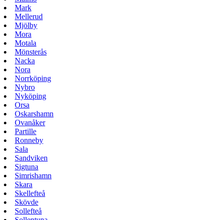
Mark
Mellerud
Mjölby
Mora
Motala
Mönsterås
Nacka
Nora
Norrköping
Nybro
Nyköping
Orsa
Oskarshamn
Ovanåker
Partille
Ronneby
Sala
Sandviken
Sigtuna
Simrishamn
Skara
Skellefteå
Skövde
Sollefteå
Sollentuna