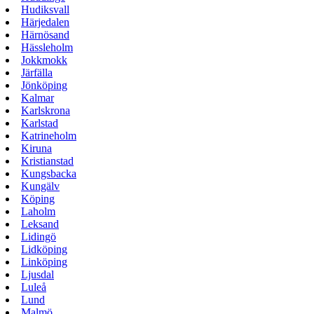
Hudiksvall
Härjedalen
Härnösand
Hässleholm
Jokkmokk
Järfälla
Jönköping
Kalmar
Karlskrona
Karlstad
Katrineholm
Kiruna
Kristianstad
Kungsbacka
Kungälv
Köping
Laholm
Leksand
Lidingö
Lidköping
Linköping
Ljusdal
Luleå
Lund
Malmö