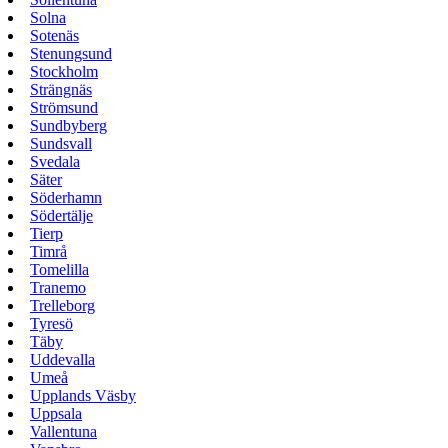
Solna
Sotenäs
Stenungsund
Stockholm
Strängnäs
Strömsund
Sundbyberg
Sundsvall
Svedala
Säter
Söderhamn
Södertälje
Tierp
Timrå
Tomelilla
Tranemo
Trelleborg
Tyresö
Täby
Uddevalla
Umeå
Upplands Väsby
Uppsala
Vallentuna