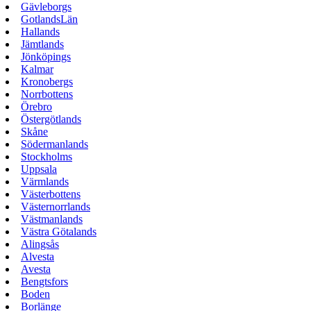
Gävleborgs
GotlandsLän
Hallands
Jämtlands
Jönköpings
Kalmar
Kronobergs
Norrbottens
Örebro
Östergötlands
Skåne
Södermanlands
Stockholms
Uppsala
Värmlands
Västerbottens
Västernorrlands
Västmanlands
Västra Götalands
Alingsås
Alvesta
Avesta
Bengtsfors
Boden
Borlänge