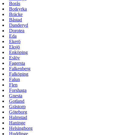
Borås
Botkyrka
Bräcke
Båstad
Danderyd
Dorotea
Eda
Ekerö
Eksjö
Enköping
Eslöv
Fagersta
Falkenberg
Falköping
Falun
Flen
Forshaga
Gnesta
Gotland
Grästorp
Göteborg
Halmstad
Haninge
Helsingborg
Huddinge