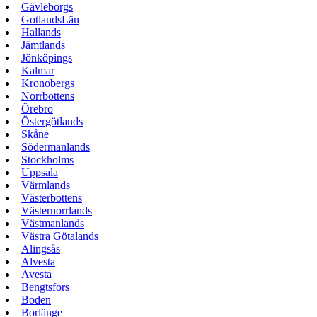
Gävleborgs
GotlandsLän
Hallands
Jämtlands
Jönköpings
Kalmar
Kronobergs
Norrbottens
Örebro
Östergötlands
Skåne
Södermanlands
Stockholms
Uppsala
Värmlands
Västerbottens
Västernorrlands
Västmanlands
Västra Götalands
Alingsås
Alvesta
Avesta
Bengtsfors
Boden
Borlänge