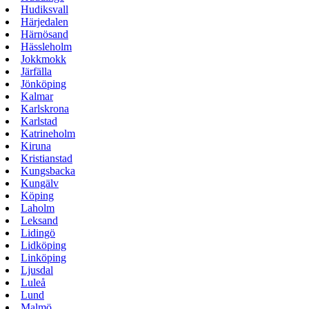
Hudiksvall
Härjedalen
Härnösand
Hässleholm
Jokkmokk
Järfälla
Jönköping
Kalmar
Karlskrona
Karlstad
Katrineholm
Kiruna
Kristianstad
Kungsbacka
Kungälv
Köping
Laholm
Leksand
Lidingö
Lidköping
Linköping
Ljusdal
Luleå
Lund
Malmö