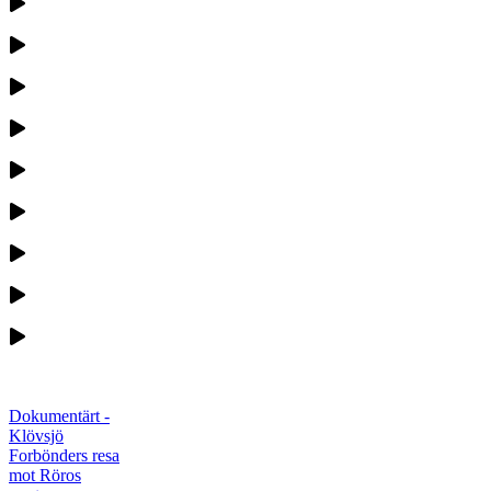
Dokumentärt -
Klövsjö
Forbönders resa
mot Röros