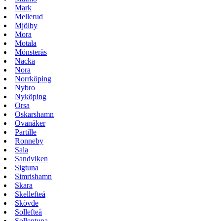
Mark
Mellerud
Mjölby
Mora
Motala
Mönsterås
Nacka
Nora
Norrköping
Nybro
Nyköping
Orsa
Oskarshamn
Ovanåker
Partille
Ronneby
Sala
Sandviken
Sigtuna
Simrishamn
Skara
Skellefteå
Skövde
Sollefteå
Sollentuna