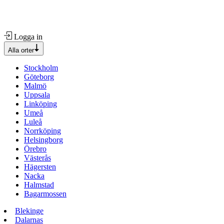
Logga in
Alla orter
Stockholm
Göteborg
Malmö
Uppsala
Linköping
Umeå
Luleå
Norrköping
Helsingborg
Örebro
Västerås
Hägersten
Nacka
Halmstad
Bagarmossen
Blekinge
Dalarnas