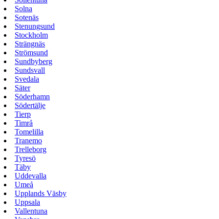
Solna
Sotenäs
Stenungsund
Stockholm
Strängnäs
Strömsund
Sundbyberg
Sundsvall
Svedala
Säter
Söderhamn
Södertälje
Tierp
Timrå
Tomelilla
Tranemo
Trelleborg
Tyresö
Täby
Uddevalla
Umeå
Upplands Väsby
Uppsala
Vallentuna