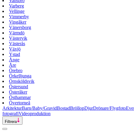
Vansbro
Varberg
Vellinge
Vimmerby
Vingåker
Vänersborg
Värmdö
Västervik
Västerås
Växjö
Ystad
Ånge
Åre
Örebro
Örkelljunga
Örnsköldsvik
Östersund
Österåker
Östhammar
Övertorneå
Arkitektur
Barn/Baby/Gravid
Bostad
Bröllop
Djur
Drönare/Flygfoto
Eve
fotografi
Videoproduktion
Filtrera