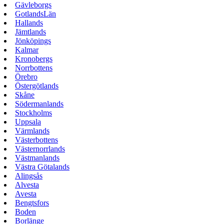
Gävleborgs
GotlandsLän
Hallands
Jämtlands
Jönköpings
Kalmar
Kronobergs
Norrbottens
Örebro
Östergötlands
Skåne
Södermanlands
Stockholms
Uppsala
Värmlands
Västerbottens
Västernorrlands
Västmanlands
Västra Götalands
Alingsås
Alvesta
Avesta
Bengtsfors
Boden
Borlänge