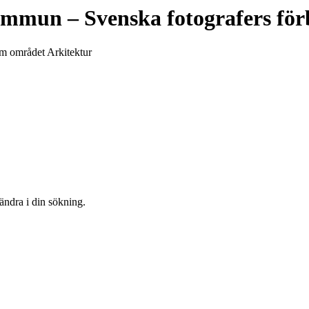
ommun
– Svenska fotografers fö
om området Arkitektur
 ändra i din sökning.