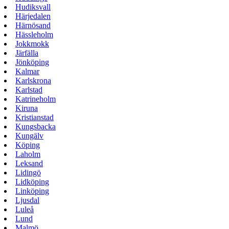
Hudiksvall
Härjedalen
Härnösand
Hässleholm
Jokkmokk
Järfälla
Jönköping
Kalmar
Karlskrona
Karlstad
Katrineholm
Kiruna
Kristianstad
Kungsbacka
Kungälv
Köping
Laholm
Leksand
Lidingö
Lidköping
Linköping
Ljusdal
Luleå
Lund
Malmö