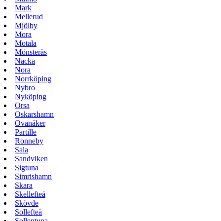
Mark
Mellerud
Mjölby
Mora
Motala
Mönsterås
Nacka
Nora
Norrköping
Nybro
Nyköping
Orsa
Oskarshamn
Ovanåker
Partille
Ronneby
Sala
Sandviken
Sigtuna
Simrishamn
Skara
Skellefteå
Skövde
Sollefteå
Sollentuna