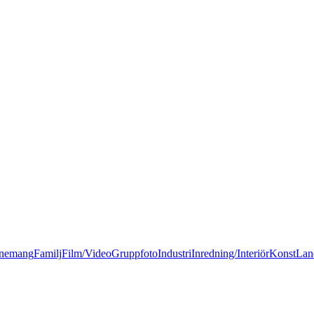
nemang
Familj
Film/Video
Gruppfoto
Industri
Inredning/Interiör
Konst
Lan