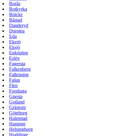
Borås
Botkyrka
Bräcke
Båstad
Danderyd
Dorotea
Eda
Ekerö
Eksjö
Enköping
Eslöv
Fagersta
Falkenberg
Falköping
Falun
Flen
Forshaga
Gnesta
Gotland
Grästorp
Göteborg
Halmstad
Haninge
Helsingborg
Huddinge