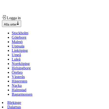
Logga in
Alla orter
Stockholm
Göteborg
Malmö
Uppsala
Linköping
Umeå
Luleå
Norrköping
Helsingborg
Örebro
Västerås
Hägersten
Nacka
Halmstad
Bagarmossen
Blekinge
Dalarnas