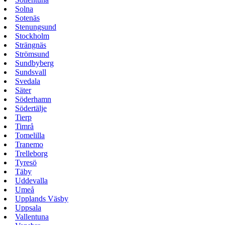
Solna
Sotenäs
Stenungsund
Stockholm
Strängnäs
Strömsund
Sundbyberg
Sundsvall
Svedala
Säter
Söderhamn
Södertälje
Tierp
Timrå
Tomelilla
Tranemo
Trelleborg
Tyresö
Täby
Uddevalla
Umeå
Upplands Väsby
Uppsala
Vallentuna