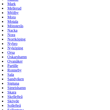
Mark
Mellerud
Mjölby
Mora
Motala
Mönsterås
Nacka
Nora
Norrköping
Nybro
Nyköping
Orsa
Oskarshamn
Ovanåker
Partille
Ronneby
Sala
Sandviken
Sigtuna
Simrishamn
Skara
Skellefteå
Skövde
Sollefteå
Sollentuna