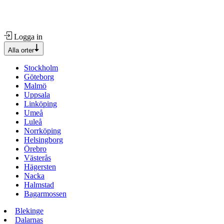
Logga in
Alla orter
Stockholm
Göteborg
Malmö
Uppsala
Linköping
Umeå
Luleå
Norrköping
Helsingborg
Örebro
Västerås
Hägersten
Nacka
Halmstad
Bagarmossen
Blekinge
Dalarnas