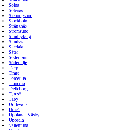
Solna
Sotenäs
Stenungsund
Stockholm
Strängnäs
Strömsund
Sundbyberg
Sundsvall
Svedala
Säter
Söderhamn
Södertälje
Tierp
Timrå
Tomelilla
Tranemo
Trelleborg
Tyresö
Täby
Uddevalla
Umeå
Upplands Väsby
Uppsala
Vallentuna