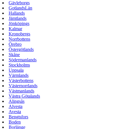
Gävleborgs
GotlandsLän
Hallands
Jämtlands
Jönköpings
Kalmar
Kronobergs
Norrbottens
Örebro
Östergötlands
Skåne
Södermanlands
Stockholms
Uppsala
Värmlands
Västerbottens
Västernorrlands
Västmanlands
Västra Götalands
Alingsås
Alvesta
Avesta
Bengtsfors
Boden
Borlänge