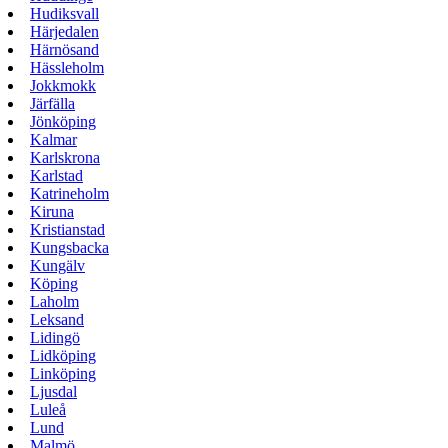
Hudiksvall
Härjedalen
Härnösand
Hässleholm
Jokkmokk
Järfälla
Jönköping
Kalmar
Karlskrona
Karlstad
Katrineholm
Kiruna
Kristianstad
Kungsbacka
Kungälv
Köping
Laholm
Leksand
Lidingö
Lidköping
Linköping
Ljusdal
Luleå
Lund
Malmö