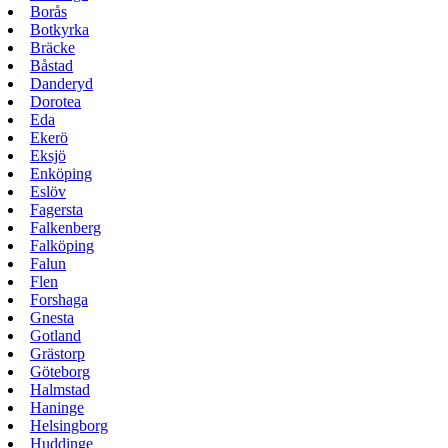
Borås
Botkyrka
Bräcke
Båstad
Danderyd
Dorotea
Eda
Ekerö
Eksjö
Enköping
Eslöv
Fagersta
Falkenberg
Falköping
Falun
Flen
Forshaga
Gnesta
Gotland
Grästorp
Göteborg
Halmstad
Haninge
Helsingborg
Huddinge