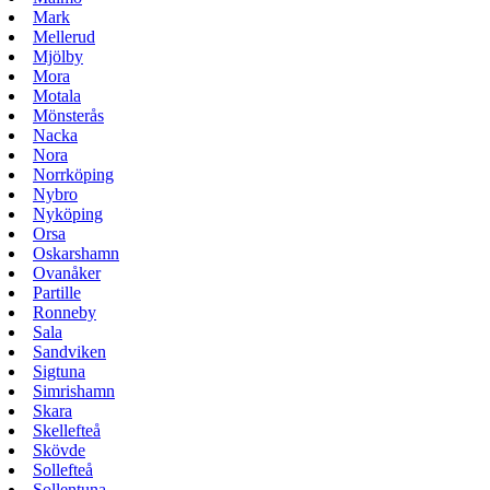
Mark
Mellerud
Mjölby
Mora
Motala
Mönsterås
Nacka
Nora
Norrköping
Nybro
Nyköping
Orsa
Oskarshamn
Ovanåker
Partille
Ronneby
Sala
Sandviken
Sigtuna
Simrishamn
Skara
Skellefteå
Skövde
Sollefteå
Sollentuna