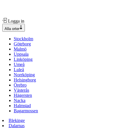
Logga in
Alla orter
Stockholm
Göteborg
Malmö
Uppsala
Linköping
Umeå
Luleå
Norrköping
Helsingborg
Örebro
Västerås
Hägersten
Nacka
Halmstad
Bagarmossen
Blekinge
Dalarnas