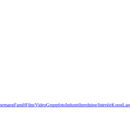
nemang
Familj
Film/Video
Gruppfoto
Industri
Inredning/Interiör
Konst
Lan