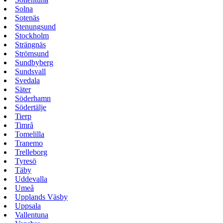
Solna
Sotenäs
Stenungsund
Stockholm
Strängnäs
Strömsund
Sundbyberg
Sundsvall
Svedala
Säter
Söderhamn
Södertälje
Tierp
Timrå
Tomelilla
Tranemo
Trelleborg
Tyresö
Täby
Uddevalla
Umeå
Upplands Väsby
Uppsala
Vallentuna