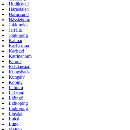
Hudiksvall
Härjedalen
Härnösand
Hässleholm
Jokkmokk
Järfälla
Jönköping
Kalmar
Karlskrona
Karlstad
Katrineholm
Kiruna
Kristianstad
Kungsbacka
Kungälv
Köping
Laholm
Leksand
Lidingö
Lidköping
Linköping
Ljusdal
Luleå
Lund
Malmö