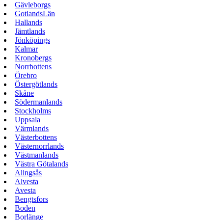
Gävleborgs
GotlandsLän
Hallands
Jämtlands
Jönköpings
Kalmar
Kronobergs
Norrbottens
Örebro
Östergötlands
Skåne
Södermanlands
Stockholms
Uppsala
Värmlands
Västerbottens
Västernorrlands
Västmanlands
Västra Götalands
Alingsås
Alvesta
Avesta
Bengtsfors
Boden
Borlänge