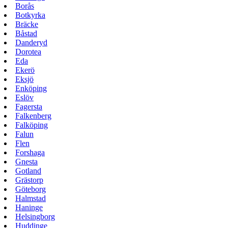
Borås
Botkyrka
Bräcke
Båstad
Danderyd
Dorotea
Eda
Ekerö
Eksjö
Enköping
Eslöv
Fagersta
Falkenberg
Falköping
Falun
Flen
Forshaga
Gnesta
Gotland
Grästorp
Göteborg
Halmstad
Haninge
Helsingborg
Huddinge