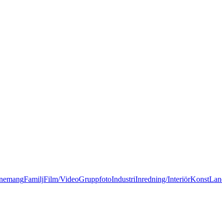
nemang
Familj
Film/Video
Gruppfoto
Industri
Inredning/Interiör
Konst
Lan