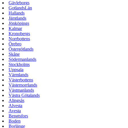
Gävleborgs
GotlandsLän
Hallands
Jämtlands
Jönköpings
Kalmar
Kronobergs
Norrbottens
Örebro
Östergötlands
Skåne
Södermanlands
Stockholms
Uppsala
Värmlands
Västerbottens
Västernorrlands
Västmanlands
Västra Götalands
Alingsås
Alvesta
Avesta
Bengtsfors
Boden
Borlänge