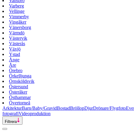
Vansbro
Varberg
Vellinge
Vimmerby
Vingåker
Vänersborg
Värmdö
Västervik
Västerås
Växjö
Ystad
Ånge
Åre
Örebro
Örkelljunga
Örnsköldsvik
Östersund
Österåker
Östhammar
Övertorneå
Arkitektur
Barn/Baby/Gravid
Bostad
Bröllop
Djur
Drönare/Flygfoto
Eve
fotografi
Videoproduktion
Filtrera