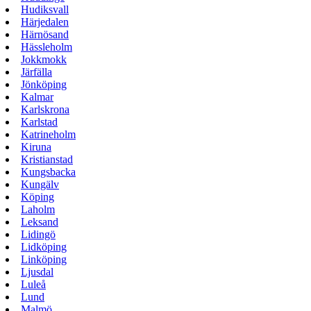
Hudiksvall
Härjedalen
Härnösand
Hässleholm
Jokkmokk
Järfälla
Jönköping
Kalmar
Karlskrona
Karlstad
Katrineholm
Kiruna
Kristianstad
Kungsbacka
Kungälv
Köping
Laholm
Leksand
Lidingö
Lidköping
Linköping
Ljusdal
Luleå
Lund
Malmö