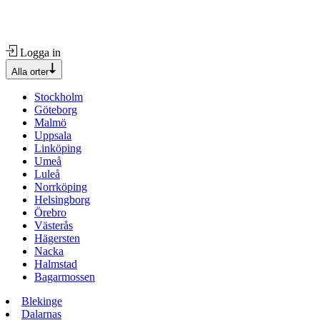
Logga in
Alla orter
Stockholm
Göteborg
Malmö
Uppsala
Linköping
Umeå
Luleå
Norrköping
Helsingborg
Örebro
Västerås
Hägersten
Nacka
Halmstad
Bagarmossen
Blekinge
Dalarnas