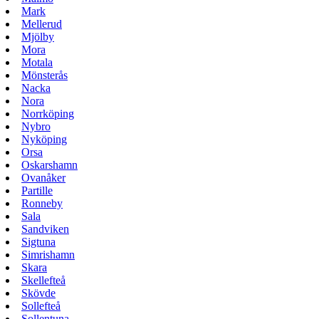
Mark
Mellerud
Mjölby
Mora
Motala
Mönsterås
Nacka
Nora
Norrköping
Nybro
Nyköping
Orsa
Oskarshamn
Ovanåker
Partille
Ronneby
Sala
Sandviken
Sigtuna
Simrishamn
Skara
Skellefteå
Skövde
Sollefteå
Sollentuna