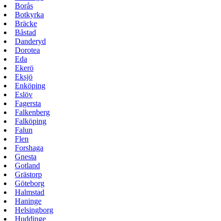
Borås
Botkyrka
Bräcke
Båstad
Danderyd
Dorotea
Eda
Ekerö
Eksjö
Enköping
Eslöv
Fagersta
Falkenberg
Falköping
Falun
Flen
Forshaga
Gnesta
Gotland
Grästorp
Göteborg
Halmstad
Haninge
Helsingborg
Huddinge