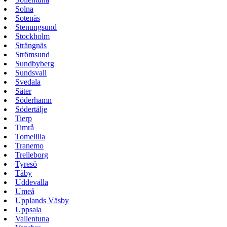
Solna
Sotenäs
Stenungsund
Stockholm
Strängnäs
Strömsund
Sundbyberg
Sundsvall
Svedala
Säter
Söderhamn
Södertälje
Tierp
Timrå
Tomelilla
Tranemo
Trelleborg
Tyresö
Täby
Uddevalla
Umeå
Upplands Väsby
Uppsala
Vallentuna